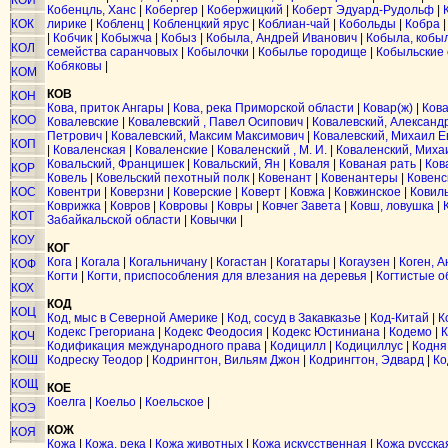
КОЙ
Кобенцль, Ханс
|
Кобергер
|
Кобержицкий
|
Коберт Эдуард-Рудольф
|
КОК
лирике
|
Кобленц
|
Кобленцкий ярус
|
Коблиан-чай
|
Кобольды
|
Кобра
|
Кобчик
|
Кобыжча
|
Кобыз
|
Кобыла, Андрей Иванович
|
Кобыла, кобы
КОЛ
семейства саранчовых
|
Кобылочки
|
Кобылье городище
|
Кобыльские
Кобяковы
|
КОМ
КОВ
КОН
Кова, приток Ангары
|
Кова, река Приморской области
|
Ковар(ж)
|
Ков
КОО
Ковалевские
|
Ковалевский , Павел Осипович
|
Ковалевский, Алексан
Петрович
|
Ковалевский, Максим Максимович
|
Ковалевский, Михаил 
КОП
|
Коваленская
|
Коваленские
|
Коваленский , М. И.
|
Коваленский, Миха
Ковальский, Францишек
|
Ковальский, Ян
|
Коваля
|
Кованая рать
|
Ков
КОР
Ковель
|
Ковельский пехотный полк
|
Ковенант
|
Ковенантеры
|
Ковенс
КОС
Ковентри
|
Коверзни
|
Коверские
|
Коверт
|
Ковжа
|
Ковжинское
|
Ковил
Коврижка
|
Ковров
|
Ковровы
|
Ковры
|
Ковчег Завета
|
Ковш, ловушка
|
КОТ
Забайкальской области
|
Ковычки
|
КОУ
КОГ
Кога
|
Когала
|
Когальничану
|
Когастан
|
Когатары
|
Когаузен
|
Коген, 
КОФ
Когти
|
Когти, приспособления для влезания на деревья
|
Когтистые 
КОХ
КОД
КОЦ
Код, мыс в Северной Америке
|
Код, сосуд в Закавказье
|
Код-Китай
|
К
Кодекс Грегориана
|
Кодекс Феодосия
|
Кодекс Юстиниана
|
Кодемо
|
К
КОЧ
Кодификация международного права
|
Кодицилл
|
Кодициллус
|
Кодня
КОШ
Кодреску Теодор
|
Кодрингтон, Вильям Джон
|
Кодрингтон, Эдвард
|
Ко
КОЩ
КОЕ
Коелга
|
Коельо
|
Коельское
|
КОЭ
КОЖ
КОЯ
Кожа
|
Кожа, река
|
Кожа животных
|
Кожа искусственная
|
Кожа русска