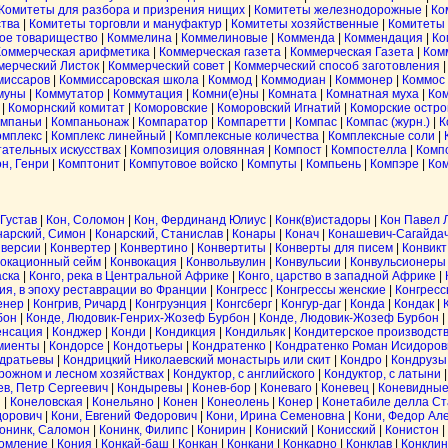
Комитеты для разбора и призрения нищих
|
Комитеты железнодорожные
|
Ко
ства
|
Комитеты торговли и мануфактур
|
Комитеты хозяйственные
|
Комитеты 
ое товарищество
|
Коммелина
|
Коммелиновые
|
Комменда
|
Коммендация
|
Ко
Коммерческая арифметика
|
Коммерческая газета
|
Коммерческая Газета
|
Ком
мерческий Листок
|
Коммерческий совет
|
Коммерческий способ заготовления
миссаров
|
Коммиссаровская школа
|
Коммод
|
Коммодиан
|
Коммонер
|
Коммос
муны
|
Коммутатор
|
Коммутация
|
Комни(е)ны
|
Комната
|
Комнатная муха
|
Ко
|
Коморнский комитат
|
Коморовские
|
Коморовский Игнатий
|
Коморские остро
мпаньи
|
Компаньонаж
|
Компаратор
|
Компаретти
|
Компас
|
Компас (журн.)
|
К
омплекс
|
Комплекс линейный
|
Комплексные количества
|
Комплексные соли
|
тательных искусствах
|
Композиция оловянная
|
Компост
|
Компостелла
|
Комп
н, Генри
|
Комптонит
|
Компутовое войско
|
Компуты
|
Компьень
|
Компэре
|
Ко
 Густав
|
Кон, Соломон
|
Кон, Фердинанд Юлиус
|
Конк(в)истадоры
|
Кон Павел 
нарский, Симон
|
Конарский, Станислав
|
Конары
|
Конач
|
Конашевич-Сагайда
нверсии
|
Конвертер
|
Конвертино
|
Конвертиты
|
Конверты для писем
|
Конвикт
окационный сейм
|
Конвокация
|
Конвольвулин
|
Конвульсии
|
Конвульсионеры
аска
|
Конго, река в Центральной Африке
|
Конго, царство в западной Африке
|
ия, в эпоху реставрации во Франции
|
Конгресс
|
Конгрессы женские
|
Конгрес
енер
|
Конгрив, Ричард
|
Конгруэнция
|
Конгсберг
|
Конгур-даг
|
Конда
|
Кондак
|
бон
|
Конде, Людовик-Генрих-Жозеф Бурбон
|
Конде, Людовик-Жозеф Бурбон
|
енсация
|
Конджер
|
Конди
|
Кондикция
|
Кондильяк
|
Кондитерское производст
миенты
|
Кондорсе
|
Кондотьеры
|
Кондратенко
|
Кондратенко Роман Исидоров
дратьевы
|
Кондрицкий Николаевский монастырь или скит
|
Кондро
|
Кондрузы
рожном и лесном хозяйствах
|
Кондуктор, с английского
|
Кондуктор, с латыни
в, Петр Сергеевич
|
Кондыревы
|
Конев-бор
|
Коневаго
|
Коневец
|
Коневидные
и
|
Конеловская
|
Конельяно
|
Конен
|
Конеолень
|
Конер
|
Конетабиле делла С
дорович
|
Кони, Евгений Федорович
|
Кони, Ирина Семеновна
|
Кони, Федор Ал
онинк, Саломон
|
Конинк, Филипс
|
Конирин
|
Кониский
|
Конисский
|
Конистон
|
ломление
|
Кония
|
Конкай-баш
|
Конкан
|
Конкани
|
Конкарно
|
Конклав
|
Конклин