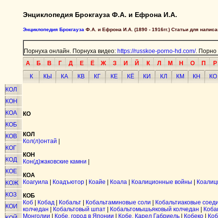
Энциклопедия Брокгауза Ф.А. и Ефрона И.А.
Энциклопедия Брокгауза
Ф.А. и Ефрона И.А. (1890 - 1916гг.) Статьи для напи
Порнуха онлайн. Порнуха видео:
https://russkoe-porno-hd.com/
. Порно
А
Б
В
Г
Д
Е
Ё
Ж
З
И
Й
К
Л
М
Н
О
П
Р
К
КЫ
КА
КВ
КГ
КЕ
КЁ
КИ
КЛ
КМ
КН
КО
КОЛ
КОН
КОА
КО
КОБ
КОЛ
КОВ
Кол(л)онтай
|
КОГ
КОН
КОД
Кон(д)жаковские камни
|
КОЕ
КОА
Коагуила
|
Коадъютор
|
Коайе
|
Коала
|
Коалиционные войны
|
Коалиц
КОЖ
КОЗ
КОБ
Коб
|
Кобад
|
Кобальт
|
Кобальтаминовые соли
|
Кобальтиаковые соед
КОИ
колчедан
|
Кобальтовый шпат
|
Кобальтомышьяковый колчедан
|
Коба
Монголии
|
Кобе, город в Японии
|
Кобе, Карел Габриель
|
Кобеко
|
Коб