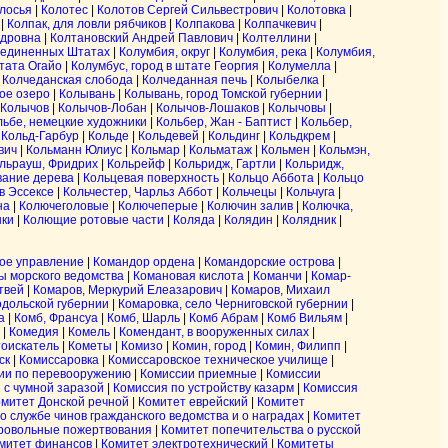
лосья
|
Колотес
|
Колотов Сергей Сильвестрович
|
Колотовка
|
|
Колпак, для ловли рябчиков
|
Колпакова
|
Колпачкевич
|
ндровна
|
Колтановский Андрей Павлович
|
Колтеллини
|
оединенных Штатах
|
Колумбия, округ
|
Колумбия, река
|
Колумбия,
тата Огайо
|
Колумбус, город в штате Георгия
|
Колумелла
|
 Колчеданская слобода
|
Колчеданная печь
|
Колыбелка
|
ое озеро
|
Колывань
|
Колывань, город Томской губернии
|
Колычов
|
Колычов-Лобан
|
Колычов-Лошаков
|
Колычовы
|
льбе, немецкие художники
|
Кольбер, Жан - Баптист
|
Кольбер,
|
Кольд-Гарбур
|
Кольде
|
Кольдевей
|
Кольдинг
|
Кольдкрем
|
вич
|
Кольманн Юлиус
|
Кольмар
|
Кольматаж
|
Кольмен
|
Кольмэн,
льрауш, Фридрих
|
Кольрейф
|
Кольридж, Гартли
|
Кольридж,
вание дерева
|
Кольцевая поверхность
|
Кольцо Аббота
|
Кольцо
 в Эссексе
|
Кольчестер, Чарльз Аббот
|
Кольчецы
|
Кольчуга
|
на
|
Колючеголовые
|
Колючеперые
|
Колючин залив
|
Колючка,
ки
|
Колющие ротовые части
|
Коляда
|
Колядин
|
Колядник
|
ное управление
|
Командор ордена
|
Командорские острова
|
ы морского ведомства
|
Комановая кислота
|
Команчи
|
Комар-
твей
|
Комаров, Меркурий Елеазарович
|
Комаров, Михаил
одольской губернии
|
Комаровка, село Черниговской губернии
|
а
|
Комб, Франсуа
|
Комб, Шарль
|
Комб Абрам
|
Комб Вильям
|
|
Комедия
|
Комель
|
Комендант, в вооруженных силах
|
оискатель
|
Кометы
|
Комизо
|
Комин, город
|
Комин, Филипп
|
ск
|
Комиссаровка
|
Комиссаровское техническое училище
|
ии по перевооружению
|
Комиссии приемные
|
Комиссии
 с чумной заразой
|
Комиссия по устройству казарм
|
Комиссия
митет Донской речной
|
Комитет еврейский
|
Комитет
о службе чинов гражданского ведомства и о наградах
|
Комитет
бровольные пожертвования
|
Комитет попечительства о русской
митет финансов
|
Комитет электротехнический
|
Комитеты