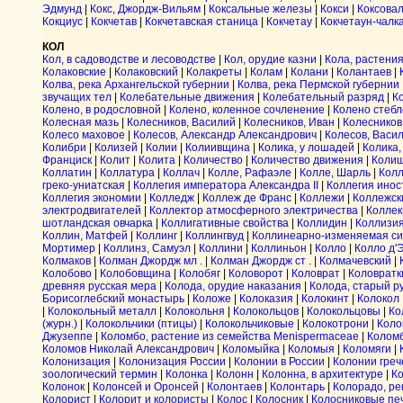
Эдмунд
|
Кокс, Джордж-Вильям
|
Коксальные железы
|
Кокси
|
Коксова
Кокциус
|
Кокчетав
|
Кокчетавская станица
|
Кокчетау
|
Кокчетаун-чалк
КОЛ
Кол, в садоводстве и лесоводстве
|
Кол, орудие казни
|
Кола, растения
Колаковские
|
Колаковский
|
Колакреты
|
Колам
|
Колани
|
Колантаев
|
Колва, река Архангельской губернии
|
Колва, река Пермской губернии
звучащих тел
|
Колебательные движения
|
Колебательный разряд
|
К
Колено, в родословной
|
Колено, коленное сочленение
|
Колено стебл
Колесная мазь
|
Колесников, Василий
|
Колесников, Иван
|
Колесников
Колесо маховое
|
Колесов, Александр Александрович
|
Колесов, Васи
Колибри
|
Колизей
|
Колии
|
Колиивщина
|
Колика, у лошадей
|
Колика,
Франциск
|
Колит
|
Колита
|
Количество
|
Количество движения
|
Коли
Коллатин
|
Коллатура
|
Коллач
|
Колле, Рафаэле
|
Колле, Шарль
|
Колл
греко-униатская
|
Коллегия императора Александра II
|
Коллегия инос
Коллегия экономии
|
Колледж
|
Коллеж де Франс
|
Коллежи
|
Коллежски
электродвигателей
|
Коллектор атмосферного электричества
|
Коллек
шотландская овчарка
|
Коллигативные свойства
|
Коллидин
|
Коллизи
Коллин, Матфей
|
Коллинг
|
Коллингвуд
|
Коллинеарно-изменяемая с
Мортимер
|
Коллинз, Самуэл
|
Коллини
|
Коллиньон
|
Колло
|
Колло д'
Колмаков
|
Колман Джордж мл .
|
Колман Джордж ст .
|
Колмачевский
|
Колобово
|
Колобовщина
|
Колобяг
|
Коловорот
|
Коловрат
|
Коловратк
древняя русская мера
|
Колода, орудие наказания
|
Колода, старый р
Борисоглебский монастырь
|
Коложе
|
Колоказия
|
Колокинт
|
Колокол
|
Колокольный металл
|
Колокольня
|
Колокольцов
|
Колокольцовы
|
Ко
(журн.)
|
Колокольчики (птицы)
|
Колокольчиковые
|
Колокотрони
|
Коло
Джузеппе
|
Коломбо, растение из семейства Menispermaceae
|
Коломб
Коломов Николай Александрович
|
Коломыйка
|
Коломыя
|
Коломяги
|
Колонизация
|
Колонизация России
|
Колонии в России
|
Колонии греч
зоологический термин
|
Колонка
|
Колонн
|
Колонна, в архитектуре
|
Ко
Колонок
|
Колонсей и Оронсей
|
Колонтаев
|
Колонтарь
|
Колорадо, ре
Колорист
|
Колорит и колористы
|
Колос
|
Колосник
|
Колосниковые пе