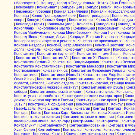
(Массачусетс)
|
Конкорд, город в Соединенных Штатах (Нью-Гемпшир
|
Конкреции
|
Конкубинат
|
Конкуренция
|
Конкурс
|
Конли
|
Коннаровы
Пензенской губернии
|
Конная артиллерия
|
Конная и Новодрагунска
Конница
|
Конно-Гренадерский полк
|
Конно-гренадеры
|
Конно-желез
спорт
|
Коннус
|
Конные бояре
|
Конные егеря
|
Конный лейб-гвардии 
|
Коноводы (арм.)
|
Коноводы (дел.)
|
Коновязь
|
Конодонты
|
Коноид
|
Коноплянки
|
Конопляное масло
|
Конопницкая
|
Коносамент
|
Коното
Конрад Марбургский
|
Конрад Мегенбергский
|
Конрад Поп
|
Конрад Т
Конрад Шенк
|
Конради, Август
|
Конради, Евгения Ивановна
|
Конрад
Консерватория искусств и ремесел
|
Консервное производство
|
Конс
Конские Раздоры
|
Конский, Петр Алексеевич
|
Конский Вестник
|
Конс
долги
|
Консоль
|
Консонанс
|
Консонант
|
Консонантизм
|
Консорциум 
Константин
|
Константин (мученик)
|
Константин — имя 2 пап.
|
Конста
|
Константин VI
|
Константин VIII
|
Константин XII Палеолог
|
Константи
Константин Великий
|
Константин Владимирович
|
Константин Всевол
Константин Константинович
|
Константин Манассия
|
Константин Мик
Ростиславович
|
Константин св.
|
Константин Федорович Улемец
|
Кон
Константинов
|
Константинов (Новый)
|
Константинов, Егор Констант
Осип Ильич
|
Константинович
|
Константиновка, село Таврической гу
области, Баталпашинского отдела
|
Константиновская, станица Кубан
Константиновский межевой институт
|
Константиновский рубль
|
Конс
соборы
|
Константинопольский вилайет
|
Константопулос
|
Констанц
Конститутивные свойства
|
Конституции римских императоров
|
Конст
демократическая партия в России
|
Конституционное право
|
Констит
1812 г.
|
Конструкция юридическая
|
Консубстанциация
|
Консул
|
Конс
Пьер-Шарль
|
Конт Шарль
|
Конта
|
Контагий
|
Контад
|
Контакт
|
Конта
Контарь
|
Конте
|
Контесса Карл-Вильгельм
|
Контесса Христиан-Иако
Континентальная система
|
Континентальные отложения
|
Континент
валационная линия
|
Контр-гард
|
Контр-мины
|
Контр-ракля.
|
Контр-
Контрапункт
|
Контрапунктист
|
Контрасигнирование
|
Контраст, в муз
Хуан-Сенен
|
Контрибуция
|
Контролер
|
Контроль
|
Контроль полевой
Контуцци
|
Контуччи
|
Конунг
|
Конус, геометрическое тело
|
Конус, ро