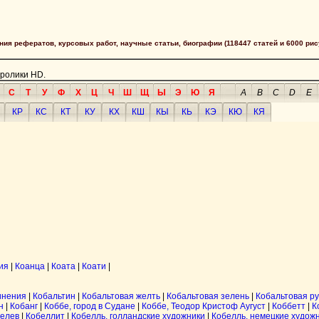
сания рефератов, курсовых работ, научные статьи, биографии (118447 статей и 6000 рис
 ролики HD.
С
Т
У
Ф
Х
Ц
Ч
Ш
Щ
Ы
Э
Ю
Я
A
B
C
D
E
КР
КС
КТ
КУ
КХ
КШ
КЫ
КЬ
КЭ
КЮ
КЯ
ия
|
Коанца
|
Коата
|
Коати
|
инения
|
Кобальтин
|
Кобальтовая желть
|
Кобальтовая зелень
|
Кобальтовая р
н
|
Кобанг
|
Коббе, город в Судане
|
Коббе, Теодор Кристоф Аугуст
|
Коббетт
|
К
елев
|
Кобеллит
|
Кобелль, голландские художники
|
Кобелль, немецкие худож