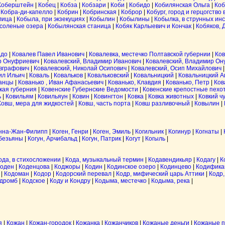
Коберштейн
|
Кобец
|
Кобза
|
Кобзари
|
Коби
|
Кобидо
|
Кобилянская Ольга
|
Коб
|
Кобра-ди-капелло
|
Кобрин
|
Кобринская
|
Коброр
|
Кобург, город и герцогство
лица
|
Кобыла, при экзекуциях
|
Кобылин
|
Кобылины
|
Кобылка, в струнных ин
 соленые озера
|
Кобылянская станица
|
Кобяк Карлыевич и Кончак
|
Кобяков, 
адо
|
Ковалев Павел Иванович
|
Ковалевка, местечко Полтавской губернии
|
Ков
др Онуфриевич
|
Ковалевский, Владимир Иванович
|
Ковалевский, Владимир О
Евграфович
|
Ковалевский, Николай Осипович
|
Ковалевский, Осип Михайлович
ил Ильич
|
Коваль
|
Ковальков
|
Ковальковский
|
Ковальницкий
|
Ковальницкий 
анцы
|
Кованько , Иван Афанасьевич
|
Кованько, Клавдия
|
Кованько, Петр
|
Ков
кая губерния
|
Ковенские Губернские Ведомости
|
Ковенские крепостные пехо
ь
|
Ковильям
|
Ковильяун
|
Ковин
|
Ковингтон
|
Ковка
|
Ковка животных
|
Ковкий ч
Ковш, мера для жидкостей
|
Ковш, часть порта
|
Ковш разливочный
|
Ковылин
|
Анна-Жан-Филипп
|
Коген, Генри
|
Коген, Эмиль
|
Когильник
|
Когинур
|
Когнаты
|
обезьяны
|
Когун, Арчибальд
|
Когун, Патрик
|
Когут
|
Когыль
|
ода, в стихосложении
|
Кода, музыкальный термин
|
Кодавендикьяр
|
Кодагу
|
К
оден
|
Коденцова
|
Коджоры
|
Кодин
|
Кодинское озеро
|
Кодинцево
|
Кодифика
|
Кодоман
|
Кодор
|
Кодорский перевал
|
Кодр, мифический царь Аттики
|
Кодр,
дромб
|
Кодское
|
Коду и Кондру
|
Кодыма, местечко
|
Кодыма, река
|
я
|
Кожан
|
Кожан-городок
|
Кожанка
|
Кожанчиков
|
Кожаные деньги
|
Кожаные 