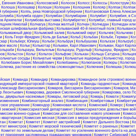
, Евгения Ивановна
|
Колосовский
|
Колосок
|
Колосс
|
Колоссы
|
Колострум
|
Ко
|
Колоша
|
Колошвар
|
Колоши
|
Колошин
|
Колошник
|
Колояр
|
Колпак
|
Колпак
й губернии
|
Колпь, река Новгородской губернии
|
Колтановская Елена Алекса
Колумба
|
Колумба орден
|
Колумбан
|
Колумбарии.
|
Колумбит
|
Колумбия, в С
ов Архипелаг
|
Колумбова выставка
|
Колумбретес
|
Колумбус, главный город ш
лцуняк Николай
|
Колчагуа
|
Колчак желтый
|
Колчан
|
Колчедан
|
Колчедан или
нская шлифовальная фабрика
|
Колыванский 40-й пехотный полк
|
Колыванск
Колымажный двор
|
Колымский залив
|
Колымский округ
|
Колычев
|
Колычево
|
ии
|
Коль Георг-Фридрих
|
Коль де Бальм
|
Кольб
|
Кольбан
|
Кольбе, Герман
|
Ко
скар
|
Кольберг, Юлиуш
|
Кольби
|
Кольбрук
|
Кольбушова
|
Кольгазе
|
Кольгруб
вое масло
|
Кольк
|
Колькотар
|
Кольман, Карл Иванович
|
Кольман, Карл Карло
ольраби
|
Кольрауш, Вильгельм
|
Кольрауш, Рудольф
|
Кольрауш, Фридрих
|
Ко
ров
|
Кольстон
|
Кольт
|
Кольтон
|
Кольфэкс
|
Кольхан
|
Кольца Сатурна
|
Кольце
Кольчатые сосуды
|
Кольчатые черви
|
Кольчатые ящерицы
|
Кольчестер, город
|
Колюбакин Борис Михайлович
|
Колюбакины
|
Колюпанов
|
Колюры
|
Колютки
Колючка, растение из семейства сложноцветных
|
Колючник
|
Колюшка
|
Колюш
йская
|
Команда
|
Командир
|
Командировка
|
Командное (или строевое) воен
андующий императорской главной квартирой
|
Команды гардекотные
|
Команд
Александр Виссарионович
|
Комаров, Виссарион Виссарионович
|
Комаров, Ма
р Леонтьевич
|
Комаровка, деревня Смоленской губернии
|
Комаровка, село П
ры, двукрылые насекомые
|
Комары, литовский род
|
Комарь
|
Комати
|
Комаягу
 изменения
|
Комбинаторный анализ
|
Комбинация
|
Комбретовые
|
Комбретум
ское управление
|
Комендор
|
Коменовая кислота
|
Коменский
|
Комерс
|
Комет
й земский
|
Комиссариатский департамент
|
Комиссариатское довольствие вой
омиссии военно-судные
|
Комиссии для составления нового уложения
|
Комисс
 квартирная
|
Комиссия мясная
|
Комиссия о мерах предупреждения и борьбы
тан
|
Комитат
|
Комитет
|
Комитет австрийский
|
Комитет Дальнего Востока
|
Ко
итет министров
|
Комитет морской технический
|
Комитет о раненых
|
Комитет 
|
Комитет по земельным делам
|
Комитет по усилению военного флота на до
ет призрения заслуженных гражданских чиновников
|
Комитет Сибирский
|
Ко