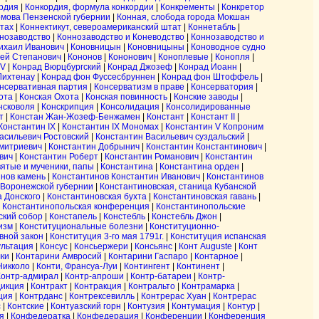
рдия
|
Конкордия, формула конкордии
|
Конкременты
|
Конкретор
омова Пензенской губернии
|
Конная, слобода города Мокшан
атах
|
Коннектикут, североамериканский штат
|
Коннетабль
|
нозаводство
|
Коннозаводство и Коневодство
|
Коннозаводство и
ихаил Иванович
|
Коновницын
|
Коновницыны
|
Коноводное судно
ей Степанович
|
Кононов
|
Кононович
|
Коноплевые
|
Конопля
|
IV
|
Конрад Вюрцбургский
|
Конрад Джозеф
|
Конрад Иоанн
|
Лихтенау
|
Конрад фон Фуссесбруннен
|
Конрад фон Штоффель
|
нсервативная партия
|
Консерватизм в праве
|
Консерватория
|
ота
|
Конская Охота
|
Конская повинность
|
Конские заводы
|
нсковоля
|
Конскрипция
|
Консолидация
|
Консолидированные
т
|
Констан Жан-Жозеф-Бенжамен
|
Констант
|
Констант II
|
Константин IX
|
Константин IX Мономах
|
Константин V Копроним
асильевич Ростовский
|
Константин Васильевич суздальский
|
митриевич
|
Константин Добрынич
|
Константин Константинович
|
вич
|
Константин Роберт
|
Константин Романович
|
Константин
вятые и мученики, папы
|
Константина
|
Константина орден
|
нов камень
|
Константинов Константин Иванович
|
Константинов
 Воронежской губернии
|
Константиновская, станица Кубанской
а Донского
|
Константиновская бухта
|
Константиновская гавань
|
|
Константинопольская конференция
|
Константинопольские
ский собор
|
Констапель
|
Констебль
|
Констебль Джон
|
изм
|
Конституциональные болезни
|
Конституционно-
вной закон
|
Конституция 3-го мая 1791г.
|
Конституция испанская
ультация
|
Консус
|
Консьержери
|
Консьянс
|
Конт Auguste
|
Конт
ки
|
Контарини Амвросий
|
Контарини Гаспаро
|
Контарное
|
Никколо
|
Конти, Франсуа-Луи
|
Контингент
|
Континент
|
Контр-адмирал
|
Контр-апроши
|
Контр-батареи
|
Контр-
дикция
|
Контракт
|
Контракция
|
Контральто
|
Контрамарка
|
ция
|
Контрданс
|
Контрексевилль
|
Контрерас Хуан
|
Контрерас
с
|
Контские
|
Контуазский горн
|
Контузия
|
Контумация
|
Контур
|
я
|
Конфедератка
|
Конфедерация
|
Конференции
|
Конференция