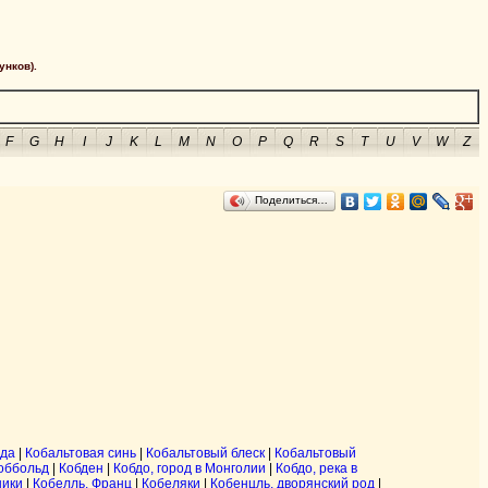
унков).
F
G
H
I
J
K
L
M
N
O
P
Q
R
S
T
U
V
W
Z
Поделиться…
уда
|
Кобальтовая синь
|
Кобальтовый блеск
|
Кобальтовый
оббольд
|
Кобден
|
Кобдо, город в Монголии
|
Кобдо, река в
ники
|
Кобелль, Франц
|
Кобеляки
|
Кобенцль, дворянский род
|