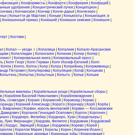
нфискация
|
Конформисты
|
Конфорти
|
Конфрерия
|
Конфуций
|
анные удобрения
|
Концентрический пучок
|
Концепцион
|
Кончака
|
Кончанское
|
Кончар
|
Конче-дарья
|
Кончезеро
|
онье
|
Коньетти де Мартиис
|
Коньки
|
Коньюгаты
|
Коньюгация, в
|
Конюшенный приказ
|
Конюший
|
Конюшни земские
|
Конюшня
|
герт
|
Коотвик
|
ал
|
Копал — уездн. г.
|
Копалица
|
Копалник
|
Копало-Арасанские
щики
|
Копеллидин
|
Копенгаген
|
Копеник
|
Копер
|
Копер
|
опиист
|
Копировальная книга
|
Копировальный пресс
|
ть
|
Копп Георг
|
Копп Герман
|
Копп Иосиф-Евтихий
|
Копп
|
Коппи
|
Коппо, Коппа
|
Копр
|
Копра
|
Копрейниц
|
Копрживница
|
сандр Петрович
|
Копулировка
|
Копуляция
|
Копф
|
Копциово
|
Копытень
|
Копытка
|
Копытные
|
Копыто.
|
Копье
|
Копьев
бельные маклеры
|
Корабельные рощи
|
Корабельные сборы
|
в
|
Кораблев Василий Николаевич
|
Кораблевождение
|
бль, созвездие
|
Кораис
|
Коракесий
|
Коракоид
|
Коракс
|
Коранда
|
Кораний Александр
|
Корато
|
Корачару
|
Корб
|
Корба
|
, Ваврзинек
|
Корвин, король венгерский
|
Корвин — Коссаковские
 Давидович
|
Корганов Геннадий Осипович
|
Коргон
|
Коргонен
|
циано
|
Кордеиро, Филибер
|
Кордеиро, Хуан
|
Кордельеры
|
а, Луис Фернандес
|
Кордова, Филиппо
|
Кордовник
|
Кордовский
ий
|
Кордус, Эвриций
|
Кордье
|
Кордюков
|
Корево
|
Корей
|
орелли
|
Корелли Мария
|
Корелы
|
Корен
|
Коренев Иоанн
|
ярмарка
|
Коренные деревья
|
Коренные зубы
|
Кореновская
|