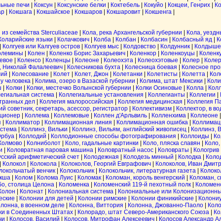
льные печи
|
Коксун
|
Коксунские белки
|
Коктебель
|
Кокуйо
|
Кокцеи, Генрих
|
Ко
ар
|
Кокшага
|
Кокшайское
|
Кокшаров
|
Кокшаровит
|
Кокшенга
|
 из семейства Sterculiaceae
|
Кола, река Архангельской губернии
|
Кола, уездн
Коларийские языки
|
Колачкович
|
Колба
|
Колбан
|
Колбасин
|
Колбасный яд
|
К
|
Колгуев или Калгуев остров
|
Колгуев мыс
|
Колдовство
|
Колдунник
|
Колдыше
олемины
|
Колен
|
Коленко Борис Захарьевич
|
Коленкор
|
Коленкоуцы
|
Коленк
евое
|
Коленсо
|
Коленцы
|
Колеоне
|
Колеохэта
|
Колеохэтовые
|
Колер
|
Колер
, Николай Фалалеевич
|
Колесникова бухта
|
Колесница боевая
|
Колесное про
лий
|
Колесование
|
Колет
|
Колет, Джон
|
Колетанки
|
Колетисты
|
Колетта
|
Кол
 у человека
|
Колима, озеро в Вазаской губернии
|
Колима, штат Мексики
|
Коли
ш
|
Колки
|
Колки, местечко Волынской губернии
|
Колки Осиновые
|
Колла
|
Кол
егиальная система
|
Коллегиальные установления
|
Коллегианты
|
Коллегии
|
транных дел
|
Коллегия малороссийская
|
Коллегия медицинская
|
Коллегия П
й советник, секретарь, асессор, регистратор
|
Коллективизм
|
Коллектор, в в
ционер
|
Коллема
|
Коллемовые
|
Коллен д'Арльвиль
|
Колленхима
|
Коллеоне
я
|
Коллиматор
|
Коллимационная линия
|
Коллимационная ошибка
|
Коллимац
истема
|
Коллинз, Вильки
|
Коллинз, Вильям, английский живописец
|
Коллинз, 
Эрбуа
|
Коллодий
|
Коллодионные способы фотографирования
|
Коллоиды
|
Ко
Колмово
|
Колниболот
|
Коло, гадальные картинки
|
Коло, пляска славян
|
Коло,
и
|
Коловратная паровая машина
|
Коловратный насос
|
Коловраты
|
Кологрив
усский арифметический счет
|
Колодежная
|
Колодезь минный
|
Колодка
|
Коло
|
Колокол
|
Колокола
|
Колоколов, Георгий Евграфович
|
Колоколов, Иван Дмит
локольчатый венчик
|
Колокольчик
|
Колокольчик, литературная газета
|
Колоко
кша
|
Колом
|
Колома Луис
|
Коломак
|
Коломан, король венгерский
|
Коломан, с
о, столица Целона
|
Коломенка
|
Коломенский 119-й пехотный полк
|
Коломен
Колон
|
Колонат
|
Колониальная система
|
Колониальные или Колонизационн
еские
|
Колонии для детей
|
Колонии римские
|
Колонии финикийские
|
Колони
лонна, в военном деле
|
Колонна, Виттория
|
Колонна, Джованно-Паоло
|
Коло
ки в Соединенных Штатах
|
Колорадо, штат Северо-Американского Союза
|
Ко
чи
|
Колосов, Василий
|
Колосов, Митрофан Алексеевич
|
Колосов Александр А