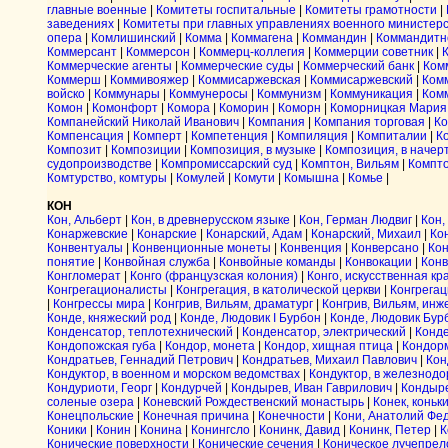
главные военные
|
Комитеты госпитальные
|
Комитеты грамотности
|
заведениях
|
Комитеты при главных управлениях военного министер
опера
|
Комлишинский
|
Комма
|
Коммагена
|
Коммандин
|
Коммандитн
Коммерсант
|
Коммерсон
|
Коммерц-коллегия
|
Коммерции советник
|
Коммерческие агенты
|
Коммерческие суды
|
Коммерческий банк
|
Ком
Коммерш
|
Коммивояжер
|
Коммисаржевская
|
Коммисаржевский
|
Ком
войско
|
Коммунары
|
Коммунеросы
|
Коммунизм
|
Коммуникация
|
Ком
Комон
|
Комонфорт
|
Комора
|
Коморин
|
Коморн
|
Коморницкая Мария
Компанейский Николай Иванович
|
Компания
|
Компания торговая
|
Ко
Компенсация
|
Комперт
|
Компетенция
|
Компиляция
|
Компиталии
|
К
Композит
|
Композиции
|
Композиция, в музыке
|
Композиция, в начер
судопроизводстве
|
Компромиссарский суд
|
Комптон, Вильям
|
Компто
Комтурство, комтуры
|
Комулей
|
Комути
|
Комышна
|
Комье
|
КОН
Кон, Альберт
|
Кон, в древнерусском языке
|
Кон, Герман Людвиг
|
Кон,
Конаржевские
|
Конарские
|
Конарский, Адам
|
Конарский, Михаил
|
Ко
Конвентуалы
|
Конвенционные монеты
|
Конвенция
|
Конверсано
|
Ко
понятие
|
Конвойная служба
|
Конвойные команды
|
Конвокации
|
Конв
Конгломерат
|
Конго (французская колония)
|
Конго, искусственная кр
Конгрегационалисты
|
Конгрегация, в католической церкви
|
Конгрегац
|
Конгрессы мира
|
Конгрив, Вильям, драматург
|
Конгрив, Вильям, инж
Конде, княжеский род
|
Конде, Людовик I Бурбон
|
Конде, Людовик Бур
Конденсатор, теплотехнический
|
Конденсатор, электрический
|
Конд
Кондопожская губа
|
Кондор, монета
|
Кондор, хищная птица
|
Кондор
Кондратьев, Геннадий Петрович
|
Кондратьев, Михаил Павлович
|
Кон
Кондуктор, в военном и морском ведомствах
|
Кондуктор, в железнодо
Кондуриоти, Георг
|
Кондурчей
|
Кондырев, Иван Гаврилович
|
Кондыре
соленые озера
|
Коневский Рождественский монастырь
|
Конек, коньк
Конецпольские
|
Конечная причина
|
Конечности
|
Кони, Анатолий Фе
Коники
|
Конин
|
Конина
|
Конингсло
|
Конинк, Давид
|
Конинк, Петер
|
К
Конические поверхности
|
Конические сечения
|
Коническое лучепре