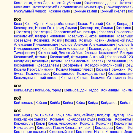
Кожевенка, село Саратовской губернии
|
Кожевенное дерево
|
Кожеве
Кожемяка
|
Кожеозерский Богоявленский монастырь
|
Кожехаровская 
мускульный мешок
|
Кожное сало
|
Кожные камни
|
Кожный скелет
|
Ко
КОЗ
Коза
|
Коза Жуан
|
Коза рыболовная
|
Козак, Евгений
|
Козак, Конрад
|
Козегартен, Иоанн-Готтфрид-Людвиг
|
Козегартен, Людвиг
|
Козегина
|
Козелец
|
Козелецкий-Георгиевский монастырь
|
Козелло-Поклевски
Козельский, Федор Яковлевич
|
Козельский, Яков Павлович
|
Козельщ
созвездие
|
Козиевка
|
Козий
|
Козика
|
Козимо
|
Козин (Волынской губ.
Александр Илларионович
|
Козлов, Алексей Александрович
|
Козлов, 
Илларионович
|
Козлов, Павел Алексеевич
|
Козлов, уездный город
|
К
Тимофеевич
|
Козловский, Викентий Михайлович
|
Козловский, Владис
Козловский, Феликс
|
Козловский, Фелициан-Антоний
|
Козловский 123
Козлубек
|
Козлуджа
|
Козлы
|
Козлы лесные
|
Козляк
|
Козлянинов
|
Ко
Козодавлев
|
Козодавлевы
|
Козодоевые
|
Козодой исполинский
|
Козу
Козьма Иерусалимский
|
Козьма Индикоплевст
|
Козьма Пражский
|
Ко
бухта
|
Козьмина мыс
|
Козьминское
|
Козьмодемьянск
|
Козьмодемьян
Козьмодемьянский погост
|
Козьмян, Каэтан
|
Козьмян, Станислав
|
Ко
КОИ
Коимбатур
|
Коимбра, город
|
Коимбра, дон Педро
|
Коиминцы
|
Коим
КОЙ
Кой-копаль
|
Койанг
|
Койба
|
Койва
|
Койга
|
Койда
|
Койданов
|
Койка
|
КОК
Кок, Анри
|
Кок, Вильям
|
Кок, Поль
|
Кок, Реймер
|
Кок, сэр Эдуард
|
Кок
Кокандское ханство
|
Коканья
|
Кокардовая руда
|
Кокарды
|
Кокбекты
Коккерилль
|
Кокки
|
Кокки, микрококки
|
Коккола
|
Кокколит
|
Кокколиты
Николаевич
|
Коковцов Павел Константинович
|
Коковцовы
|
Кокон
|
Ко
Кокосовые пальмы
|
Кокосовый рак
|
Кокошкин, Иван
|
Кокошкин, Иван