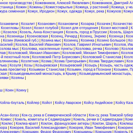
нное производство
|
Кожевников, Алексей Яковлевич
|
Кожевников, Дмитрий А
станица
|
Кожин
|
Кожины
|
Кожистокрылые
|
Кожица, у растений
|
Кожица, у ч
жура семенная
|
Кожух, Иродион
|
Кожух, одежда
|
Кожух, река
|
Кожухов
|
Кожу
Козакевичи
|
Козалит
|
Козанович
|
Козановичи
|
Козарка
|
Козачек
|
Козачество
|
Козегловы
|
Козел
|
Козел голубой
|
Козел для отпущения
|
Козел мостовой
|
К
е
|
Козелок
|
Козель, Анна-Констанция
|
Козель, город в Пруссии
|
Козель, Шарл
ина
|
Козеницы
|
Козеновская
|
Козенц, Ричард
|
Козенц, Энрико
|
Козенца
|
Коз
)
|
Козин (Киевской губ.)
|
Козина мыс
|
Козинец
|
Козинка
|
Козино Большое
|
Ко
Василий
|
Козлов, Василий Иванович
|
Козлов, Гавриил Игнатьевич
|
Козлов, Ив
озлова мыс
|
Козловка, населенные пункты
|
Козловка, речка
|
Козлово
|
Козлов
лав
|
Козловский, Михаил Иванович
|
Козловский, Михаил Тимофеевич
|
Козлов
-й пехотный полк
|
Козловский Петр Борисович
|
Козловский Станислав
|
Козл
зляниновы
|
Козлятник
|
Козма
|
Козма Григорьевич
|
Козма Твердиславич
|
Коз
лька
|
Козуля
|
Козы
|
Козыревская
|
Козыревский
|
Козырь
|
Козырь, часть одеж
зьма пресвитер
|
Козьмиан Станислав
|
Козьмин, город в Познани
|
Козьмин, П
ская
|
Козьмодемьянский монастырь, в Крыму
|
Козьмодемьянский монастырь, 
зявки
|
Козяны
|
ыш
|
Коин
|
Коину
|
Койла-бхуталь
|
Койлер
|
Койот
|
Койсу Аварское
|
Койсу Андийское
|
Койсу Каз
-Асан-богаз
|
Кок-су, река в Семиреченской области
|
Кок-су, река Томской губе
|
Коквес
|
Кокель, комитаты в Седмиградии
|
Кокель, речки в Седмиградии
|
Коке
|
Коклес
|
Коклиа-крапт
|
Коклэн, французские актеры
|
Коклэн, Шарль
|
Коклюш
кора
|
Кокорев, Василий Александрович
|
Кокорев, Иван Тимофеевич
|
Кокорин
 Алексеевич
|
Кокошкин, Федор Федорович
|
Кокошкины
|
Кокошник
|
Кокрель
|
К