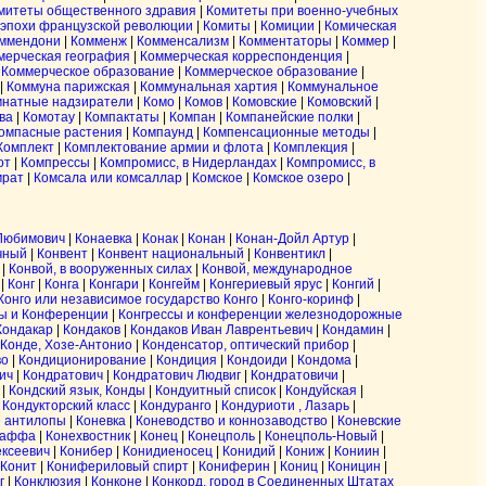
митеты общественного здравия
|
Комитеты при военно-учебных
эпохи французской революции
|
Комиты
|
Комиции
|
Комическая
ммендони
|
Комменж
|
Комменсализм
|
Комментаторы
|
Коммер
|
мерческая география
|
Коммерческая корреспонденция
|
|
Коммерческое образование
|
Коммерческое образование
|
|
Коммуна парижская
|
Коммунальная хартия
|
Коммунальное
мнатные надзиратели
|
Комо
|
Комов
|
Комовские
|
Комовский
|
ва
|
Комотау
|
Компактаты
|
Компан
|
Компанейские полки
|
омпасные растения
|
Компаунд
|
Компенсационные методы
|
Комплект
|
Комплектование армии и флота
|
Комплекция
|
от
|
Компрессы
|
Компромисс, в Нидерландах
|
Компромисс, в
мрат
|
Комсала или комсаллар
|
Комское
|
Комское озеро
|
Любимович
|
Конаевка
|
Конак
|
Конан
|
Конан-Дойл Артур
|
чный
|
Конвент
|
Конвент национальный
|
Конвентикл
|
|
Конвой, в вооруженных силах
|
Конвой, международное
|
Конг
|
Конга
|
Конгари
|
Конгейм
|
Конгериевый ярус
|
Конгий
|
Конго или независимое государство Конго
|
Конго-коринф
|
сы и Конференции
|
Конгрессы и конференции железнодорожные
Кондакар
|
Кондаков
|
Кондаков Иван Лаврентьевич
|
Кондамин
|
Конде, Хозе-Антонио
|
Конденсатор, оптический прибор
|
во
|
Кондиционирование
|
Кондиция
|
Кондоиди
|
Кондома
|
ич
|
Кондратович
|
Кондратович Людвиг
|
Кондратовичи
|
|
Кондский язык, Конды
|
Кондуитный список
|
Кондуйская
|
|
Кондукторский класс
|
Кондуранго
|
Кондуриоти , Лазарь
|
 антилопы
|
Коневка
|
Коневодство и коннозаводство
|
Коневские
таффа
|
Конехвостник
|
Конец
|
Конецполь
|
Конецполь-Новый
|
ексеевич
|
Конибер
|
Конидиеносец
|
Конидий
|
Кониж
|
Кониин
|
Конит
|
Конифериловый спирт
|
Кониферин
|
Кониц
|
Коницин
|
г
|
Конклюзия
|
Конконе
|
Конкорд, город в Соединенных Штатах