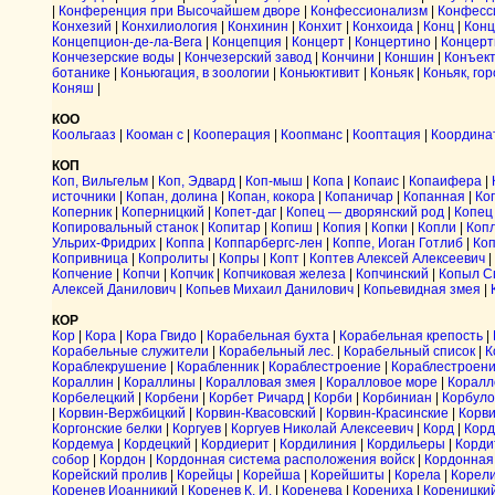
|
Конференция при Высочайшем дворе
|
Конфессионализм
|
Конфесс
Конхезий
|
Конхилиология
|
Конхинин
|
Конхит
|
Конхоида
|
Конц
|
Конц
Концепцион-де-ла-Вега
|
Концепция
|
Концерт
|
Концертино
|
Концерт
Кончезерские воды
|
Кончезерский завод
|
Кончини
|
Коншин
|
Конъек
ботанике
|
Коньюгация, в зоологии
|
Коньюктивит
|
Коньяк
|
Коньяк, го
Коняш
|
КОО
Коольгааз
|
Кооман с
|
Кооперация
|
Коопманс
|
Кооптация
|
Координа
КОП
Коп, Вильгельм
|
Коп, Эдвард
|
Коп-мыш
|
Копа
|
Копаис
|
Копаифера
|
источники
|
Копан, долина
|
Копан, кокора
|
Копаничар
|
Копанная
|
Ко
Коперник
|
Коперницкий
|
Копет-даг
|
Копец — дворянский род
|
Копец
Копировальный станок
|
Копитар
|
Копиш
|
Копия
|
Копки
|
Копли
|
Коп
Ульрих-Фридрих
|
Коппа
|
Коппарбергс-лен
|
Коппе, Иоган Готлиб
|
Коп
Копривница
|
Копролиты
|
Копры
|
Копт
|
Коптев Алексей Алексеевич
|
Копчение
|
Копчи
|
Копчик
|
Копчиковая железа
|
Копчинский
|
Копыл С
Алексей Данилович
|
Копьев Михаил Данилович
|
Копьевидная змея
|
КОР
Кор
|
Кора
|
Кора Гвидо
|
Корабельная бухта
|
Корабельная крепость
|
Корабельные служители
|
Корабельный лес.
|
Корабельный список
|
К
Кораблекрушение
|
Корабленник
|
Кораблестроение
|
Кораблестроени
Кораллин
|
Кораллины
|
Коралловая змея
|
Коралловое море
|
Коралл
Корбелецкий
|
Корбени
|
Корбет Ричард
|
Корби
|
Корбиниан
|
Корбул
|
Корвин-Вержбицкий
|
Корвин-Квасовский
|
Корвин-Красинские
|
Корви
Коргонские белки
|
Коргуев
|
Коргуев Николай Алексеевич
|
Корд
|
Корд
Кордемуа
|
Кордецкий
|
Кордиерит
|
Кордилиния
|
Кордильеры
|
Корди
собор
|
Кордон
|
Кордонная система расположения войск
|
Кордонная
Корейский пролив
|
Корейцы
|
Корейша
|
Корейшиты
|
Корела
|
Корел
Коренев Иоанникий
|
Коренев К. И.
|
Коренева
|
Корениха
|
Кореницки