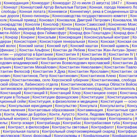
)
|
Конкорданция
|
Конкордат
|
Конкордат 22-го июля (3 августа) 1847 г .
|
Конко
е
|
Коннаут
|
Коннаутский Артур Вильгельм Патрик
|
Конная, города Нижнего Л
я слободы
|
Конная лопата
|
Конневеси
|
Коннектикут, река в Соединенных Шт
ные дороги
|
Конно-пионеры
|
Коннозаводства государственного комитет
|
Кон
полк
|
Конный привод
|
Коновал
|
Коновалов, Дмитрий Петрович
|
Коновалов, М
Конокрадство
|
Конолли
|
Конолоф
|
Конон
|
Конон Самосский
|
Кононенко Моис
п
|
Конрад, маркграф Монферратский
|
Конрад I
|
Конрад II
|
Конрад III
|
Конрад 
имоти-Аббот
|
Конрад фон Геймесфурт
|
Конрад фон Гохштаден
|
Конрад фон 
ин
|
Конрар
|
Конринг
|
Консальви
|
Консекрация
|
Консенсуальный контракт
|
Ко
идеран
|
Консистория
|
Консистория генеральная
|
Конск
|
Конская
|
Конская ох
кий волос
|
Конский запас
|
Конский зуб
|
Конский каштан
|
Конский щавель
|
Ко
(финанс.)
|
Констан Альфонс
|
Констан де Ребекк
|
Констан Жан-Антуан-Эрнес
нтин — узурпатор в Британии
|
Константин II
|
Константин III
|
Константин IV
|
н болгарский
|
Константин Борисович
|
Константин Борковский
|
Константин В
одович владимирский
|
Константин Всеволодович ярославский
|
Константин Д
ульчич
|
Константин Михайлович
|
Константин Николаевич
|
Константин Павло
стантин Философ
|
Константин Х Дука
|
Константин Ярославич
|
Константин: с
инович
|
Константинов, Петр Константинович
|
Константинов Алеко
|
Константи
бернии
|
Константиновка, село Херсонской губернии
|
Константиновка, слобода
ской области, Лабинского отдела
|
Константиновская, станица Области Войск
тантиновское артиллерийское училище
|
Константиноград
|
Константинополь
|
Констанций
|
Констанций II
|
Констанций Хлор
|
Констанцкое озеро
|
Констанц
итуции в Польше
|
Конституции французские
|
Конституции:
|
Конституционал
уционный сейм
|
Конституция, в физиологии и медицине
|
Конституция — осно
улы
|
Консульская юрисдикция
|
Консульство
|
Консульта
|
Консультанты
|
Конс
ктные явления
|
Контактовые образования
|
Контаминация.
|
Контантные сдел
в
|
Конти, Арман де Бурбон
|
Конти, Аугусто
|
Конти, Людовик Франсуа
|
Конти, 
альный конгресс
|
Контокурент
|
Контора
|
Контора портовая
|
Конторниаты
|
рельс
|
Контр-эскарп
|
Контрабанда
|
Контрабас
|
Контрабасовая туба
|
Контра
ыке
|
Контраст, в философии
|
Контрасты световые
|
Контрафагот
|
Контрафак
|
Контрольная палата
|
Контрольный спиртоизмеряющий снаряд
|
Контрфор
д моллюсков
|
Конус форсовый
|
Конусоклювы е
|
Конфалоньери
|
Конфарреаци