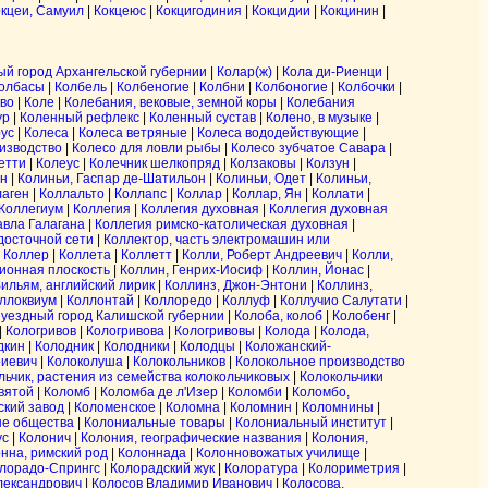
кцеи, Самуил
|
Кокцеюс
|
Кокцигодиния
|
Кокцидии
|
Кокцинин
|
ый город Архангельской губернии
|
Колар(ж)
|
Кола ди-Риенци
|
олбасы
|
Колбель
|
Колбеногие
|
Колбни
|
Колбоногие
|
Колбочки
|
во
|
Коле
|
Колебания, вековые, земной коры
|
Колебания
ур
|
Коленный рефлекс
|
Коленный сустав
|
Колено, в музыке
|
ус
|
Колеса
|
Колеса ветряные
|
Колеса вододействующие
|
изводство
|
Колесо для ловли рыбы
|
Колесо зубчатое Савара
|
етти
|
Колеус
|
Колечник шелкопряд
|
Колзаковы
|
Колзун
|
н
|
Колиньи, Гаспар де-Шатильон
|
Колиньи, Одет
|
Колиньи,
лаген
|
Коллальто
|
Коллапс
|
Коллар
|
Коллар, Ян
|
Коллати
|
Коллегиум
|
Коллегия
|
Коллегия духовная
|
Коллегия духовная
авла Галагана
|
Коллегия римско-католическая духовная
|
одосточной сети
|
Коллектор, часть электромашин или
|
Коллер
|
Коллета
|
Коллетт
|
Колли, Роберт Андреевич
|
Колли,
ионная плоскость
|
Коллин, Генрих-Иосиф
|
Коллин, Йонас
|
Вильям, английский лирик
|
Коллинз, Джон-Энтони
|
Коллинз,
ллоквиум
|
Коллонтай
|
Коллоредо
|
Коллуф
|
Коллучио Салутати
|
 уездный город Калишской губернии
|
Колоба, колоб
|
Колобенг
|
|
Кологривов
|
Кологривова
|
Кологривовы
|
Колода
|
Колода,
дкин
|
Колодник
|
Колодники
|
Колодцы
|
Коложанский-
риевич
|
Колоколуша
|
Колокольников
|
Колокольное производство
льчик, растения из семейства колокольчиковых
|
Колокольчики
вятой
|
Коломб
|
Коломба де л'Изер
|
Коломби
|
Коломбо,
ский завод
|
Коломенское
|
Коломна
|
Коломнин
|
Коломнины
|
ые общества
|
Колониальные товары
|
Колониальный институт
|
ус
|
Колонич
|
Колония, географические названия
|
Колония,
нна, римский род
|
Колоннада
|
Колонновожатых училище
|
лорадо-Спрингс
|
Колорадский жук
|
Колоратура
|
Колориметрия
|
лександрович
|
Колосов Владимир Иванович
|
Колосова,