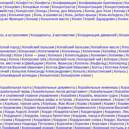
ионарий
|
Конфетти
|
Конфеты
|
Конфирмация
|
Конфирмация приговоров
|
Ко
е
|
Концевич
|
Концевые почки
|
Концентратор
|
Концентрация
|
Концентриров
мейстер
|
Концессия
|
Концы
|
Конча, дон Мануэль
|
Конча, дон Хозе
|
Кончак
|
тура
|
Конъюнктура.
|
Конь, в шахматах
|
Конь, ребро крыши
|
Конь-колодезь
|
К
род во Франции
|
Коньяр
|
Коньячное масло
|
Конюс Георий Эдуардович
|
Конюх
ты, в астрономии
|
Координаты, в математике
|
Координация движений
|
Коорн
Копай-город
|
Копайский бальзам
|
Копайский бальзам
|
Копайское масло
|
Коп
пановская
|
Копанская
|
Копаткевичи
|
Копачинцы
|
Копеечник
|
Копейка
|
Копей
 Иосиф
|
Копи
|
Копи — река
|
Копиапо
|
Копигольдеры
|
Копиевич
|
Копиевы
|
К
лэнд
|
Копна
|
Копорская губа
|
Копорский полк
|
Копорский чай
|
Копорье
|
Копо
пе, местечко в Швейцарии
|
Коппе, Франсуа
|
Коппель-Эльфельд
|
Копперхед
Коптев Василий Иванович
|
Коптев Дмитрий Иванович
|
Копты
|
Коптяев Алек
пячий
|
Копылов Александр Александрович
|
Копыль
|
Копыстенский
|
Копысь
|
Копьевидный колчедан
|
Копьеголов
|
Копьерогие олени
|
Корабельная пахта
|
Корабельные документы
|
Корабельные инженеры
|
Кора
орабельный червь
|
Корабельных лесов департамент
|
Корабельщик
|
Корабле
я и снабжений главное управление
|
Кораблик
|
Корабль, морское судно
|
Кора
овые полипы
|
Коралловые рифы и острова.
|
Кораллы ископаемые.
|
Коран
|
он
|
Корбьер, горная цепь
|
Корбьер, Жак Жозе
|
Корва
|
Корвей
|
Корвет
|
Корвин
н-Круковские
|
Корвин-Круковский
|
Корвина
|
Корвиниелло
|
Корганов Василий
а
|
Корда August-Joseph
|
Корде
|
Кордебаталия
|
Кордегардия
|
Кордеиро, Лю
т
|
Кордицепс
|
Кордова, город в Аргентине
|
Кордова, город в Испании
|
Кордов
 стража
|
Кордонне
|
Кордофан
|
Кордуан
|
Кордуанские озера
|
Кордус, Валер
ин
|
Корелина Надежда Петровна
|
Кореличи
|
Корелия
|
Корелкин
|
Корелла
|
К
й Порфирий
|
Кореницкий рудник
|
Кореничи
|
Коренная
|
Коренная пустынь и 