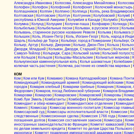
Александра Ивановна
|
Колосова, Александра Михайловна
|
Колосова
Колофен
|
Колофон
|
Колофоний
|
Колофонит
|
Колочский монастырь
Колпашников
|
Колпин
|
Колпино
|
Колпица
|
Колпь, река Владимирско
Колтовская
|
Колтовские
|
Колтун
|
Колтунник
|
Колубовский
|
Колумб
|
республика в Южной Америке
|
Колумбия в Канаде
|
Колумбо
|
Колумб
Колумна
|
Колунд
|
Колуцкие
|
Колуччи-паша
|
Колфаврю
|
Колхида
|
Ко
Колыбелька
|
Колыбельные песни
|
Колыван, в русском эпосе
|
Колыва
Колывань, старинное русское название Ревеля
|
Колыма
|
Колымага
|
Колышек
|
Коль, Иоанн-Петр
|
Коль, Иоганн-Георг
|
Коль, народ в Инд
Шарль
|
Кольбер де Торси
|
Кольберг, город в Померании
|
Кольберг, О
Кольер, Артур
|
Кольер, Джереми
|
Кольер, Джон-Пен
|
Кольза
|
Кользо
Джордж, Младший
|
Кольмэн, Джордж, Старший
|
Кольно
|
Кольпинг
|
К
Самуэл-Тейлор
|
Кольридж, Сара
|
Кольский залив
|
Кольский полуост
или Кольцов
|
Кольцов
|
Кольцовы-Масальские
|
Кольчатые жернова
|
Кольчугинская каменноугольная копь
|
Колья шахматные
|
Колюбакин
колючая часть растения
|
Колючка, растение из семейства маревых
|
КОМ
Ком
|
Ком или Кум
|
Комаккио
|
Комана Каппадокийская
|
Комана Понти
Командующий
|
Командующий армией
|
Командующий войсками
|
Ком
городок
|
Комарик хлебный
|
Комарики грибные
|
Комарник
|
Комаров, 
Федорович
|
Комаров, посад Люблинской губернии
|
Комаров Владими
Комаровки
|
Комарово
|
Комаровские
|
Комаровский
|
Комаровы
|
Кома
Комб Луи Эмиль
|
Комбатанты
|
Комбефиз
|
Комбинаторные звуковые
Комендант и обер-комендант
|
Комендантское отделение
|
Комендант
Комингс
|
Комиссар
|
Комиссар военного госпиталя
|
Комиссар главны
Комиссарский суд
|
Комиссары исполнительной власти
|
Комиссии
|
К
следственные
|
Комиссионная сделка
|
Комиссия 1766 года
|
Комиссия
погашения долгов
|
Комиссия составления законов
|
Комиссура
|
Коми
иностранных законодательств во Франции
|
Комитет кавказский
|
Ком
по делам земельного кредита
|
Комитет по делам Царства Польского
иконописи
|
Комитет правления императорской академии наук
|
Комит