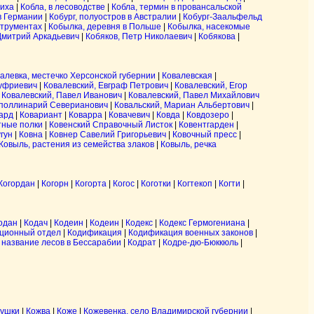
иха
|
Кобла, в лесоводстве
|
Кобла, термин в провансальской
 в Германии
|
Кобург, полуостров в Австралии
|
Кобург-Заальфельд
струментах
|
Кобылка, деревня в Польше
|
Кобылка, насекомые
Дмитрий Аркадьевич
|
Кобяков, Петр Николаевич
|
Кобякова
|
алевка, местечко Херсонской губернии
|
Ковалевская
|
нуфриевич
|
Ковалевский, Евграф Петрович
|
Ковалевский, Егор
|
Ковалевский, Павел Иванович
|
Ковалевский, Павел Михайлович
Аполлинарий Северианович
|
Ковальский, Мариан Альбертович
|
ард
|
Ковариант
|
Коварра
|
Ковачевич
|
Ковда
|
Ковдозеро
|
тные полки
|
Ковенский Справочный Листок
|
Ковентгарден
|
угун
|
Ковна
|
Ковнер Савелий Григорьевич
|
Ковочный пресс
|
Ковыль, растения из семейства злаков
|
Ковыль, речка
Когордан
|
Когорн
|
Когорта
|
Когос
|
Коготки
|
Когтекоп
|
Когти
|
одан
|
Кодач
|
Кодеин
|
Кодеин
|
Кодекс
|
Кодекс Гермогениана
|
ционный отдел
|
Кодификация
|
Кодификация военных законов
|
 название лесов в Бессарабии
|
Кодрат
|
Кодре-дю-Бюккюль
|
пушки
|
Кожва
|
Коже
|
Кожевенка, село Владимирской губернии
|