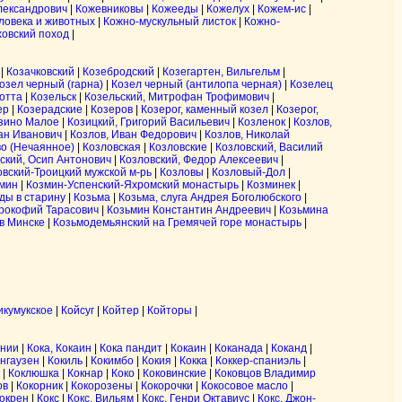
лександрович
|
Кожевниковы
|
Кожееды
|
Кожелух
|
Кожем-ис
|
еловека и животных
|
Кожно-мускульный листок
|
Кожно-
ховский поход
|
|
Козачковский
|
Козебродский
|
Козегартен, Вильгельм
|
озел черный (гарна)
|
Козел черный (антилопа черная)
|
Козелец
отта
|
Козельск
|
Козельский, Митрофан Трофимович
|
ер
|
Козерадские
|
Козеров
|
Козерог, каменный козел
|
Козерог,
зино Малое
|
Козицкий, Григорий Васильевич
|
Козленок
|
Козлов,
ан Иванович
|
Козлов, Иван Федорович
|
Козлов, Николай
о (Нечаянное)
|
Козловская
|
Козловские
|
Козловский, Василий
ский, Осип Антонович
|
Козловский, Федор Алексеевич
|
овский-Троицкий мужской м-рь
|
Козловы
|
Козловый-Дол
|
мин
|
Козмин-Успенский-Яхромский монастырь
|
Козминек
|
ды в старину
|
Козьма
|
Козьма, слуга Андрея Боголюбского
|
рокофий Тарасович
|
Козьмин Константин Андреевич
|
Козьмина
в Минске
|
Козьмодемьянский на Гремячей горе монастырь
|
икумукское
|
Койсуг
|
Койтер
|
Койторы
|
рнии
|
Кока, Кокаин
|
Кока пандит
|
Кокаин
|
Коканада
|
Коканд
|
нгаузен
|
Кокиль
|
Кокимбо
|
Кокия
|
Кокка
|
Коккер-спаниэль
|
|
Коклюшка
|
Кокнар
|
Коко
|
Коковинские
|
Коковцов Владимир
ов
|
Кокорник
|
Кокорозены
|
Кокорочки
|
Кокосовое масло
|
окрен
|
Кокс
|
Кокс, Вильям
|
Кокс, Генри Октавиус
|
Кокс, Джон-