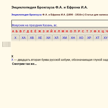
Энциклопедия Брокгауза Ф.А. и Ефрона И.А.
Энциклопедия Брокгауза
Ф.А. и Ефрона И.А. (1890 - 1916гг.) Статьи для напи
Фокусник на праздник Казань, вс
.
А
Б
В
Г
Д
Е
Ё
Ж
З
И
Й
К
Л
М
Н
О
П
Р
С
Т
У
Ф
Х
Ц
Ч
Х
ХА
ХВ
ХЕ
ХИ
ХЛ
ХМ
ХН
ХО
ХР
ХТ
ХУ
Х
Х
— двадцать вторая буква русской азбуки, обозначающая глухой за
Смотрии так же...