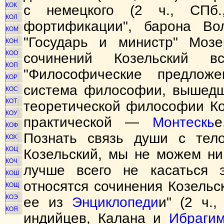
КОК
с немецкого (2 ч., СПб.
КОЛ
фортификации", барона Вол
КОМ
"Государь и министр" Мозе
КОН
КОО
сочинений Козельский в
КОП
"Философические предложе
КОР
система философии, вышедша
КОС
КОТ
теоретической философии К
КОУ
практической —
Монтескь
КОФ
Познать связь души с тело
КОХ
КОЦ
Козельский, мы не можем ни
КОЧ
лучше всего не касаться 
КОШ
относятся сочинения Козельс
КОЩ
КОЭ
ее из
Энциклопеди
и" (2 ч.
КОЯ
индийцев, Калана и
Ибраги