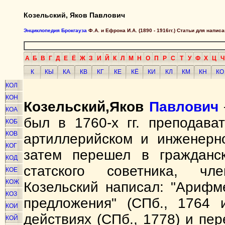
Козельский, Яков Павлович
Энциклопедия Брокгауза
Ф.А. и Ефрона И.А. (1890 - 1916гг.) Статьи для напи
А
Б
В
Г
Д
Е
Ё
Ж
З
И
Й
К
Л
М
Н
О
П
Р
С
Т
У
Ф
Х
Ц
Ч
К
КЫ
КА
КВ
КГ
КЕ
КЁ
КИ
КЛ
КМ
КН
КО
КОЛ
КОН
Козельский,
Яков
Павлович
КОА
был в 1760-х гг. преподава
КОБ
КОВ
артиллерийском и инженерно
КОГ
затем перешел в гражданс
КОД
статского советника, чл
КОЕ
КОЖ
Козельский написал: "Арифме
КОЗ
предложения" (СПб., 1764 и
КОИ
действиях (СПб., 1778) и пе
КОЙ