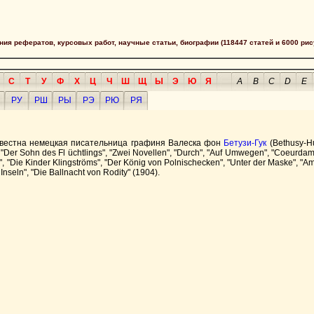
сания рефератов, курсовых работ, научные статьи, биографии (118447 статей и 6000 рис
С
Т
У
Ф
Х
Ц
Ч
Ш
Щ
Ы
Э
Ю
Я
A
B
C
D
E
РУ
РШ
РЫ
РЭ
РЮ
РЯ
звестна немецкая писательница графиня Валеска фон
Бетузи-Гук
(Bethusy-Hu
, "Der Sohn des Fl üchtlings", "Zwei Novellen", "Durch", "Auf Umwegen", "Coeurdame
en", "Die Kinder Klingströms", "Der König von Polnischecken", "Unter der Maske", "A
Inseln", "Die Ballnacht von Rodity" (1904).