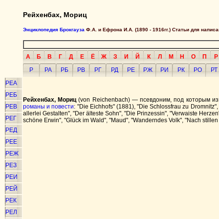
Рейхенбах, Мориц
Энциклопедия Брокгауза
Ф.А. и Ефрона И.А. (1890 - 1916гг.) Статьи для напи
А
Б
В
Г
Д
Е
Ё
Ж
З
И
Й
К
Л
М
Н
О
П
Р
Р
РА
РБ
РВ
РГ
РД
РЕ
РЖ
РИ
РК
РО
РТ
РЕА
РЕБ
Рейхенбах, Мориц
(von Reichenbach) — псевдоним, под которым и
РЕВ
романы и повести
: "Die Eichhofs" (1881), "Die Schlossfrau zu Dromnitz"
allerlei Gestalten", "Der älteste Sohn", "Die Prinzessin", "Verwaiste Herz
РЕГ
schöne Erwin", "Glück im Wald", "Maud", "Wanderndes Volk", "Nach stillen 
РЕД
РЕЕ
РЕЖ
РЕЗ
РЕИ
РЕЙ
РЕК
РЕЛ