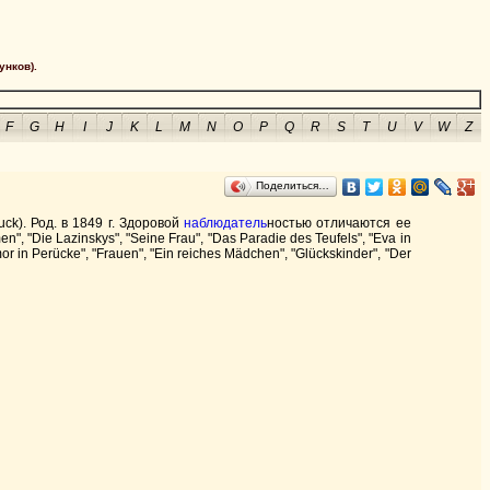
унков).
F
G
H
I
J
K
L
M
N
O
P
Q
R
S
T
U
V
W
Z
Поделиться…
ck). Род. в 1849 г. Здоровой
наблюдатель
ностью отличаются ее
n", "Die Lazinskys", "Seine Frau", "Das Paradie des Teufels", "Eva in
mor in Perücke", "Frauen", "Ein reiches Mädchen", "Glückskinder", "Der