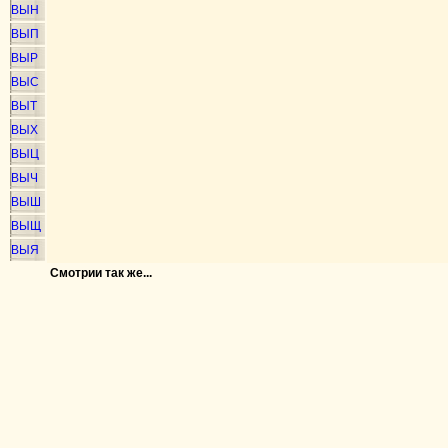
ВЫН
ВЫП
ВЫР
ВЫС
ВЫТ
ВЫХ
ВЫЦ
ВЫЧ
ВЫШ
ВЫЩ
ВЫЯ
Смотрии так же...