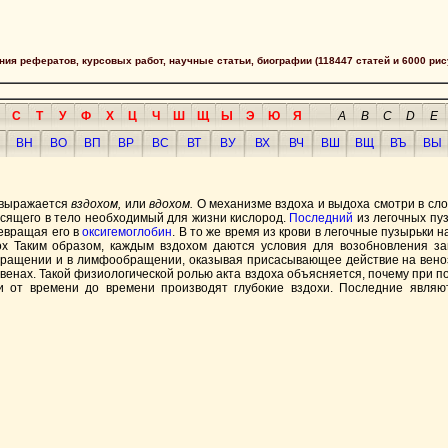
сания рефератов, курсовых работ, научные статьи, биографии (118447 статей и 6000 рис
С
Т
У
Ф
Х
Ц
Ч
Ш
Щ
Ы
Э
Ю
Я
A
B
C
D
E
ВН
ВО
ВП
ВР
ВС
ВТ
ВУ
ВХ
ВЧ
ВШ
ВЩ
ВЪ
ВЫ
о выражается
вздохом,
или
вдохом.
О механизме вздоха и выдоха смотри в сл
осящего в тело необходимый для жизни кислород.
Последний
из легочных пуз
ревращая его в
оксигемоглобин
. В то же время из крови в легочные пузырьки
х Таким образом, каждым вздохом даются условия для возобновления за
вообращении и в лимфообращении, оказывая присасывающее действие на вен
х венах. Такой физиологической ролью акта вздоха объясняется, почему при 
 от времени до времени производят глубокие вздохи. Последние являют