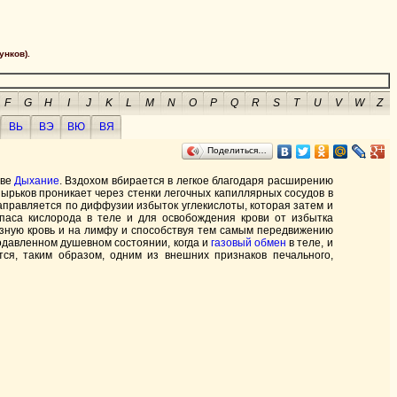
унков).
F
G
H
I
J
K
L
M
N
O
P
Q
R
S
T
U
V
W
Z
ВЬ
ВЭ
ВЮ
ВЯ
Поделиться…
ове
Дыхание
. Вздохом вбирается в легкое благодаря расширению
ырьков проникает через стенки легочных капиллярных сосудов в
 направляется по диффузии избыток углекислоты, которая затем и
паса кислорода в теле и для освобождения крови от избытка
озную кровь и на лимфу и способствуя тем самым передвижению
подавленном душевном состоянии, когда и
газовый обмен
в теле, и
ся, таким образом, одним из внешних признаков печального,