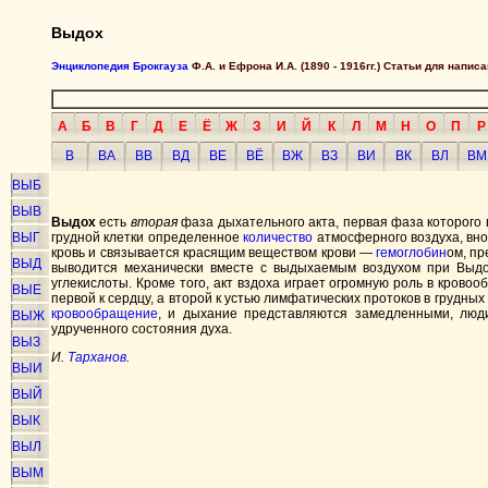
Выдох
Энциклопедия Брокгауза
Ф.А. и Ефрона И.А. (1890 - 1916гг.) Статьи для напи
А
Б
В
Г
Д
Е
Ё
Ж
З
И
Й
К
Л
М
Н
О
П
Р
В
ВА
ВВ
ВД
ВЕ
ВЁ
ВЖ
ВЗ
ВИ
ВК
ВЛ
ВМ
ВЫБ
ВЫВ
Выдох
есть
вторая
фаза дыхательного акта, первая фаза которог
ВЫГ
грудной клетки определенное
количество
атмосферного воздуха, вн
кровь и связывается красящим веществом крови —
гемоглобин
ом, п
ВЫД
выводится механически вместе с выдыхаемым воздухом при Выдо
углекислоты. Кроме того, акт вздоха играет огромную роль в кро
ВЫЕ
первой к сердцу, а второй к устью лимфатических протоков в грудны
кровообращение
, и дыхание представляются замедленными, люди
ВЫЖ
удрученного состояния духа.
ВЫЗ
И.
Тарханов
.
ВЫИ
ВЫЙ
ВЫК
ВЫЛ
ВЫМ