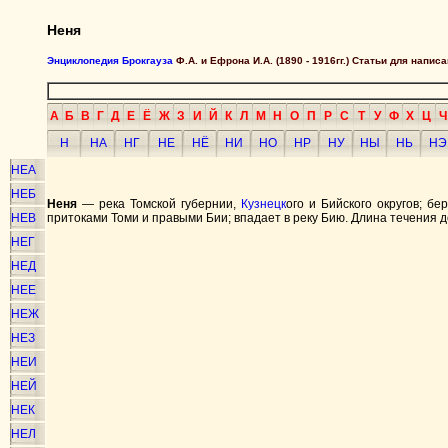
Неня
Энциклопедия Брокгауза
Ф.А. и Ефрона И.А. (1890 - 1916гг.) Статьи для напи
А
Б
В
Г
Д
Е
Ё
Ж
З
И
Й
К
Л
М
Н
О
П
Р
С
Т
У
Ф
Х
Ц
Ч
Н
НА
НГ
НЕ
НЁ
НИ
НО
НР
НУ
НЫ
НЬ
НЭ
НЕА
НЕБ
Неня
— река Томской губернии,
Кузнецк
ого и Бийского округов; б
НЕВ
притоками Томи и правыми Бии; впадает в реку Бию. Длина течения до
НЕГ
НЕД
НЕЕ
НЕЖ
НЕЗ
НЕИ
НЕЙ
НЕК
НЕЛ