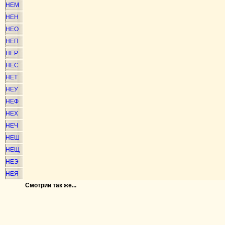
НЕМ
НЕН
НЕО
НЕП
НЕР
НЕС
НЕТ
НЕУ
НЕФ
НЕХ
НЕЧ
НЕШ
НЕЩ
НЕЭ
НЕЯ
Смотрии так же...