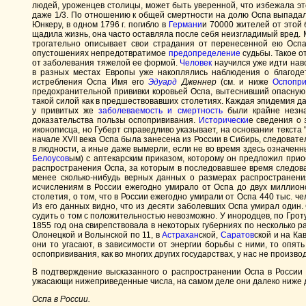
людей, уроженцев столицы, может быть уверенной, что избежала это
даже 1/3. По отношению к общей смертности на долю Оспа выпадала 
Юнкеру, в одном 1796 г. погибло в
Германи
и 70000 жителей от этой 
щадила жизнь, она часто оставляла после себя неизгладимый вред.
трогательно описывает свои страдания от перенесенной ею Оспа
опустошениях непредотвратимое
предопределение
судьбы. Такое о
от заболевания тяжелой ее формой.
Человек
научился уже идти навс
в разных местах Европы уже накоплялись наблюдения о благодет
истребления Оспа Имя его
Эдуард
Дженнер
(см. и ниже
Оспопри
предохранительной прививки коровьей Оспа, вытеснивший опасную и
такой силой как в предшествовавших столетиях. Каждая эпидемия д
у привитых же
заболеваемость и смертность
были крайне незна
доказательства пользы оспопрививания.
Исторически
е сведения о
иконописца, но Губерт справедливо указывает, на основании текста
начале XVII века Оспа была занесена из России в Сибирь, следоват
в людности, а иные даже вымерли, если не во время здесь означен
Белоусов
ым) с аптекарским приказом, которому он предложил прио
распространения Оспа, за которым в последовавшее время следов
менее сколько-нибудь верных данных о размерах распространен
исчислениям в России ежегодно умирало от Оспа до двух миллион
столетия, о том, что в России ежегодно умирали от Оспа 440 тыс. 
Из его данных видно, что из десяти заболевших Оспа умирал один. 
судить о том с положительностью невозможно. У инородцев, по Гроту, 
1855 год она свирепствовала в некоторых губерниях по несколько р
Олонецкой и Волынской по 11, в
Астрахан
ской,
Саратов
ской и на Ка
они то угасают, в зависимости от энергии борьбы с ними, то опят
оспопрививания, как во многих других государствах, у нас не произв
В подтверждение высказанного о распространении Оспа в России
ужасающи нижеприведенные числа, на самом деле они далеко ниже 
Оспа в Poccиu.