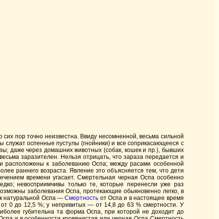
 сих пор точно неизвестна. Ввиду несомненной, весьма сильной
ы служат оспенные пустулы (гнойники) и все соприкасающееся с
ы; даже через домашних животных (собак, кошек и пр.), бывших
весьма заразителен. Нельзя отрицать, что зараза передается и
ени расположены к заболеванию Оспа; между расами особенной
олее раннего возраста. Явление это объясняется тем, что дети
течением времени угасает. Смертельная черная Оспа особенно
едко; невосприимчивы только те, которые перенесли уже раз
возможны заболевания Оспа, протекающие обыкновенно легко, в
 к натуральной Оспа —
Смертность
от Оспа и в настоящее время
от 0 до 12,5 %; у непривитых — от 14,8 до 63 % смертности. У
аиболее губительна та форма Оспа, при которой не доходит до
я Оспа и в особенности кровянистая или черная Оспа Смертность