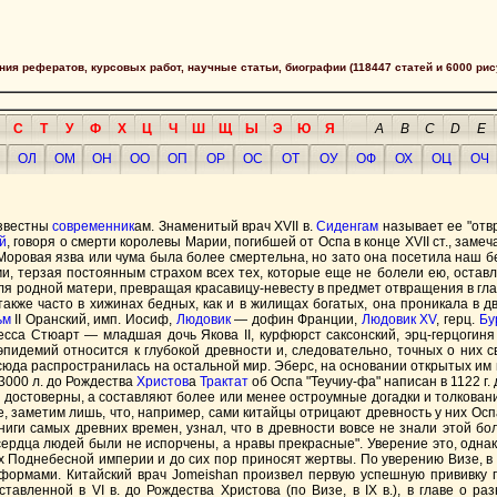
сания рефератов, курсовых работ, научные статьи, биографии (118447 статей и 6000 рис
С
Т
У
Ф
Х
Ц
Ч
Ш
Щ
Ы
Э
Ю
Я
A
B
C
D
E
ОЛ
ОМ
ОН
ОО
ОП
ОР
ОС
ОТ
ОУ
ОФ
ОХ
ОЦ
ОЧ
известны
современник
ам. Знаменитый врач XVII в.
Сиденгам
называет ее "отв
й
, говоря о смерти королевы Марии, погибшей от Оспа в конце XVII ст., заме
"Моровая язва или чума была более смертельна, но зато она посетила наш б
, терзая постоянным страхом всех тех, которые еще не болели ею, остав
для родной матери, превращая красавицу-невесту в предмет отвращения в гла
также часто в хижинах бедных, как и в жилищах богатых, она проникала в д
ьм
II Оранский, имп. Иосиф,
Людовик
— дофин Франции,
Людовик XV
, герц.
Бу
сса Стюарт — младшая дочь Якова II, курфюрст саксонский, эрц-герцогин
 эпидемий относится к глубокой древности и, следовательно, точных о них 
тсюда распространилась на остальной мир. Эберс, на основании открытых им
3000 л. до Рождества
Христов
а
Трактат
об Оспа "Теучиу-фа" написан в 1122 г.
о достоверны, а составляют более или менее остроумные догадки и толковани
, заметим лишь, что, например, сами китайцы отрицают древность у них Оспа,
иги самых древних времен, узнал, что в древности вовсе не знали этой болез
ердца людей были не испорчены, а нравы прекрасные". Уверение это, однак
ах Поднебесной империи и до сих пор приносят жертвы. По уверению Визе, в
ормами. Китайский врач Jomeishan произвел первую успешную прививку п
оставленной в VI в. до Рождества Христова (по Визе, в IX в.), в главе о 