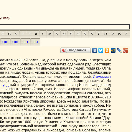
унков).
F
G
H
I
J
K
L
M
N
O
P
Q
R
S
T
U
V
W
Z
ОШ
ОЩ
ОЭ
ОЯ
Поделиться…
ратительнейшей болезнью, унесшею в могилу больше жертв, чем
чает, что эта болезнь, над которой наука одержала ряд блестящих
ерег лишь однажды или дважды на памяти людей, тогда как Оспа
ляя на лицах людей, жизнь которых она пощадила, безобразные
зах жениха". "Оспа не щадила никого — говорит проф.
Иммерман
ворцы государей и не раз угрожала европейским династиям". Из
ргунд
ский с супругой и старшим сыном, принц Иосиф-Фердинанд
я — инфанта австрийская, имп. Иозеф, инфант неаполитанский,
сведений ожидать нельзя. Исследователи старины согласны, что
 папирусов, относит первое описание Оспа в Египте к 3730—3710
 до Рождества Христова Впрочем, здесь же надо заметить, что все
я исследователей, однако, не всегда согласные между собой. Не
 относя ее к VI в. после Рождества Христова Китаец Гжу-чунь-гу
ни, а, следовательно, не было и книг о ней; это от того, что в
о, плохо вяжется с существованием в Китае особой богини "Доу-
 Китае уже за 1000 лет до Рождества Христова прививали легкую
редохранительной человеческой Оспа внуку императора Tchin-
разных кожных страданиях и лихорадке, описана болезнь, вполне