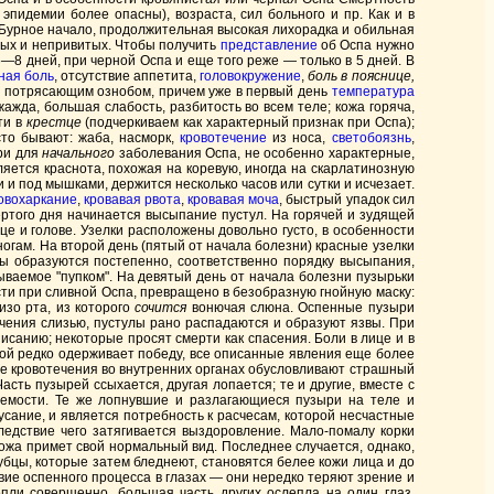
эпидемии более опасны), возраста, сил больного и пр. Как и в
. Бурное начало, продолжительная высокая лихорадка и обильная
тых и непривитых. Чтобы получить
представление
об Оспа нужно
—8 дней, при черной Оспа и еще того реже — только в 5 дней. В
ная боль
, отсутствие аппетита,
головокружение
,
боль в пояснице,
 потрясающим ознобом, причем уже в первый день
температура
жажда, большая слабость, разбитость во всем теле; кожа горяча,
ти в
крестце
(подчеркиваем как характерный признак при Оспа);
сто бывают: жаба, насморк,
кровотечение
из носа,
светобоязнь
,
три для
начального
заболевания Оспа, не особенно характерные,
вляется краснота, похожая на коревую, иногда на скарлатинозную
и и под мышками, держится несколько часов или сутки и исчезает.
овохаркание
,
кровавая рвота
,
кровавая моча
, быстрый упадок сил
ертого дня начинается высыпание пустул. На горячей и зудящей
 и голове. Узелки расположены довольно густо, в особенности
и ногам. На второй день (пятый от начала болезни) красные узелки
ы образуются постепенно, соответственно порядку высыпания,
ываемое "пупком". На девятый день от начала болезни пузырьки
сти при сливной Оспа, превращено в безобразную гнойную маску:
изо рта, из которого
сочится
вонючая слюна. Оспенные пузыри
ягчения слизью, пустулы рано распадаются и образуют язвы. При
исанию; некоторые просят смерти как спасения. Боли в лице и в
ьной редко одерживает победу, все описанные явления еще более
ные кровотечения во внутренних органах обусловливают страшный
асть пузырей ссыхается, другая лопается; те и другие, вместе с
аемости. Те же лопнувшие и разлагающиеся пузыри на теле и
сание, и является потребность к расчесам, которой несчастные
ледствие чего затягивается выздоровление. Мало-помалу корки
 кожа примет свой нормальный вид. Последнее случается, однако,
убцы, которые затем бледнеют, становятся белее кожи лица и до
вие оспенного процесса в глазах — они нередко теряют зрение и
пли совершенно, большая часть других ослепла на один глаз.