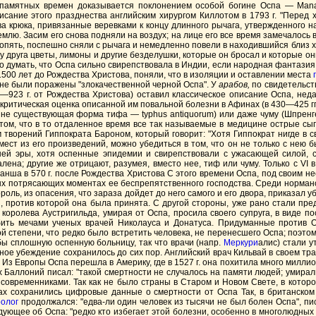
апамятных времен доказывается поклонением особой богине Оспа — Man
сание этого празднества английским хирургом Киллотом в 1793 г. "Перед 
ва крюка, привязанные веревками к концу длинного рычага, утвержденного на
землю. Засим его снова подняли на воздух; на лице его все время замечалось
 опять, поспешно сняли с рычага и немедленно повели в находившийся близ хр
у друга цветы, лимоны и другие безделушки, которые он бросал и которые о
адо думать, что Оспа сильно свирепствовала в Индии, если народная фантази
1500 лет до Рождества Христова, поняли, что в изоляции и оставлении места
тяне были поражены "злокачественной черной Оспа". У
арабов,
по свидетельств
0—923 г. от Рождества Христова) оставил классическое описание Оспа, не
 критическая оценка описанной им повальной болезни в Афинах (в 430—425 гг
е не существующая форма тифа — typhus antiquorum) или даже чуму (Шпрен
том, что в то отдаленное время все так называемые в медицине острые сы
 творений Гиппократа Бароном, который говорит: "Хотя Гиппократ нигде в с
 мест из его произведений, можно убедиться в том, что он не только с нею
ашей эры, хотя оспенные эпидемии и свирепствовали с ужасающей силой, 
алена; другие же отрицают, разумея, вместо нее, тиф или чуму. Только с VI
анша в 570 г. после Рождества Христова С этого времени Оспа, под своим н
рых потрясающих моментах ее беспрепятственного господства. Среди норманов
ль, из опасения, что зараза дойдет до него самого и его двора, приказал у
, против которой она была принята. С другой стороны, уже рано стали пр
королева Аустригильда, умирая от Оспа, просила своего супруга, в виде по
убить мечами ученых врачей Николауса и Донатуса. Придуманные против
 степени, что редко было встретить человека, не перенесшего Оспа; поэто
к бы сплошную оспенную больницу, так что врачи (напр.
Меркури
алис) стали у
нное убеждение сохранилось до сих пор. Английский врач Кильвай в своем тра
 Из Европы Оспа перешла в Америку, где в 1527 г. она похитила много миллио
 Баллоний писал: "такой смертности не случалось на памяти людей; умирали
современниками. Так как не было страны в Старом и Новом Свете, в котор
ах сохранились цифровые данные о смертности от Оспа Так, в британском
олог
продолжался: "едва-ли один человек из тысячи не был болен Оспа", писал
ующее об Оспа: "редко кто избегает этой болезни, особенно в многолюдных 