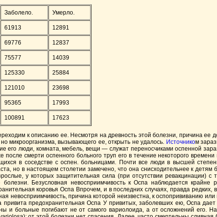
Заболело.
Умерло.
61913
12891
69776
12837
75577
14039
125330
25884
121010
23698
95365
17993
100891
17623
реходим к описанию ее. Несмотря на древность этой болезни, причина ее до
но микроорганизма, вызывающего ее, открыть не удалось.
Источнико
м зараз
ие его люди, комната, мебель, вещи — служат переносчиками оспенной зараз
е после смерти оспенного больного труп его в течение некоторого времени 
ящихся в соседстве с оспен. больницами. Почти все люди в высшей степ
ста, но в настоящем столетии замечено, что она снисходительнее к детям б
ослые, у которых защитительная сила (при отсутствии ревакцинации) с 
 болезни. Безусловная невосприимчивость к Оспа наблюдается крайне р
анительная коровья Оспа Впрочем, и в последних случаях, правда редких, 
ая невосприимчивость, причина которой неизвестна, к оспопрививанию или
а привита предохранительная Оспа У привитых, заболевших ею, Оспа дает 
ны и больные погибают не от самого вариолоида, а от осложнений его. Н
variolosa); от этой болезни нет спасения. Далее, часто смертельны сливна