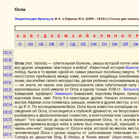
Оспа
Энциклопедия Брокгауза
Ф.А. и Ефрона И.А. (1890 - 1916гг.) Статьи для напи
А
Б
В
Г
Д
Е
Ё
Ж
З
И
Й
К
Л
М
Н
О
П
Р
О
ОА
ОБ
ОВ
ОГ
ОД
ОЕ
ОЖ
ОЗ
ОИ
ОЙ
ОК
ОСА
ОСВ
Оспа
(лат. Variola) — губительная болезнь, ужасы которой почти не
ОСЕ
все другие эпидемии, чем порох и война". Известный историк
Маколе
побед, была в то время одной из самых ужасных пособниц смерти. 
ОСИ
неотступно пребывала между нами, наполняя кладбища покойниками
знаки, как клеймо своего могущества, делая ребенка неузнаваемым 
ОСК
— ни знати, ни черни; она распространяла свою губительную силу 
коронованных особ умерли от Оспа в одном только ХVIII ст.:
Вильгел
ОСЛ
Баварский, курфюрст
Эммануил
Баварский, королева Мария, принце
ОСМ
королева Анна, имп. Петр II и некоторые другие. Начало оспенных
внутри Африки оспа появилась раньше, нежели в других местах, и о
ОСН
гг. до Р. Х. По исследованиям Визе, Оспа была известна
китайцам
за 
сведения об Оспа, относящиеся к глубокой древности, не безусловн
ОСО
разбираясь в филологических тонкостях, в египтологии или санскрите
ОСП
пишет: "что касается до начала происхождения Оспа, то я, изучив кн
древние времена воздух неба и земли был очень чистый, хороший, с
ОСС
чжень-нян-нян", защитницы от Оспа и кори, которой во многих мест
человеческую Оспа с целью защиты от заболевания тяжелыми ее ф
ОСТ
Tzong'a из династии Sing. В
Индии,
в "Книге жизни" (Ayur-veda), с