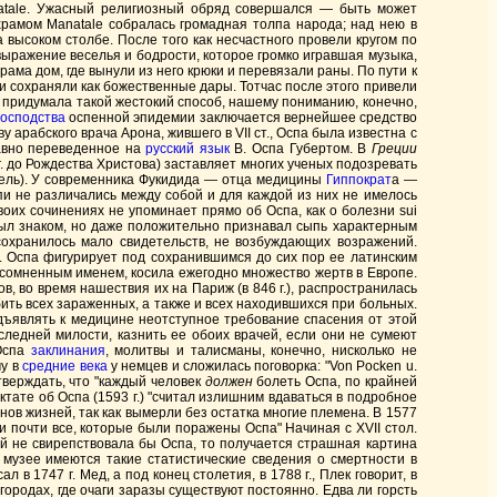
atale. Ужасный религиозный обряд совершался — быть может
храмом Manatale собралась громадная толпа народа; над нею в
 высоком столбе. После того как несчастного провели кругом по
 выражение веселья и бодрости, которое громко игравшая музыка,
ама дом, где вынули из него крюки и перевязали раны. По пути к
ни сохраняли как божественные дары. Тотчас после этого привели
я придумала такой жестокий способ, нашему пониманию, конечно,
господства
оспенной эпидемии заключается вернейшее средство
у арабского врача Арона, жившего в VII ст., Оспа была известна с
давно переведенное на
русский язык
В. Оспа Губертом. В
Греции
. до Рождества Христова) заставляет многих ученых подозревать
гель). У современника Фукидида — отца медицины
Гиппократ
а —
пи не различались между собой и для каждой из них не имелось
воих сочинениях не упоминает прямо об Оспа, как о болезни sui
 был знаком, но даже положительно признавал сыпь характерным
сохранилось мало свидетельств, не возбуждающих возражений.
 в. Оспа фигурирует под сохранившимся до сих пор ее латинским
есомненным именем, косила ежегодно множество жертв в Европе.
, во время нашествия их на Париж (в 846 г.), распространилась
бить всех зараженных, а также и всех находившихся при больных.
едъявлять к медицине неотступное требование спасения от этой
следней милости, казнить ее обоих врачей, если они не сумеют
 Оспа
заклинания
, молитвы и талисманы, конечно, нисколько не
му в
средние века
у немцев и сложилась поговорка: "Von Pocken u.
тверждать, что "каждый человек
должен
болеть Оспа, по крайней
ктате об Оспа (1593 г.) "считал излишним вдаваться в подробное
нов жизней, так как вымерли без остатка многие племена. В 1577
 почти все, которые были поражены Оспа" Начиная с XVII стол.
ой не свирепствовала бы Оспа, то получается страшная картина
 музее имеются такие статистические сведения о смертности в
 в 1747 г. Мед, а под конец столетия, в 1788 г., Плек говорит, в
городах, где очаги заразы существуют постоянно. Едва ли горсть