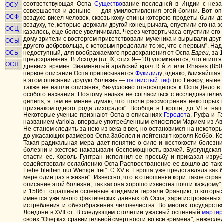
соответствующая Оспа
Существо
вание последней в Индии с нез
ОСУ
совершается и доныне — для умилостивления этой богини. Вот опи
ОСФ
воздухе висел человек, сквозь кожу спины которого продеты были д
воздуху, те, которые держали другой конец рычага, опустили его на 
ОСЦ
казалось, еще более увеличивала. Через четверть часа опустили его
дому зрители с восторгом приветствовали мученика и вырывали друг 
ОСЫ
другого добровольца, с которым проделали то же, что с первым". Н
ОСЬ
недоступный, для воображаемого предохранения от Оспа
Евреи,
за 
предохранения. В Исходе (гл. IX, стих 9—10) упоминается, что егип
ОСЯ
древних времен. Знаменитый арабский врач R â zi или Rhases (85
первое описание Оспа приписывается
Фукидид
у; однако, ближайшая
в этом описании другую болезнь —
пятнистый тиф
(по Гекеру, нын
также не нашли описания, безусловно относящегося к Оспа Дело в 
особого названия. Поэтому нельзя не согласиться с исследователем
generis, я тем не менее думаю, что после рассмотрения некоторых
признаком одного рода лихорадок". Вообще в Европе, до VI в. н
Некоторые ученые признают Оспа в описаниях
Геродот
а, Руфа и Г
названием Variola, впервые употребленным епископом Марием из Ав
Не станем следить за нею из века в век, но остановимся на некото
до ужасающих размеров Оспа Заболел и лейтенант короля Коббо. Коро
Такая радикальная мера дает понятие о силе и жестокости болезни
болезни и жестоко наказывали беспомощность врачей. Бургундская 
спасти ее. Король Гунтран исполнил ее просьбу и приказал изр
содействовали ослаблению Оспа Распространение ее дошло до такой
Liebe bleiben nur Wenige frei". С ХV в. Европа уже представляла ка
мере один раз в жизни". Известно, что в отношении кори такое стра
описание этой болезни, так как она хорошо известна почти каждому".
и 1586 г. страшные оспенные эпидемии терзали Францию, о которых
имеется уже много фактических данных об Оспа, зарегистрованных 
истребления и обезображения человечества. Во многих государств
Лондоне в XVII ст. В следующем столетии ужасный оспенный
мартир
своих "Очерках сравнительной смертности во все времена", нижеслед