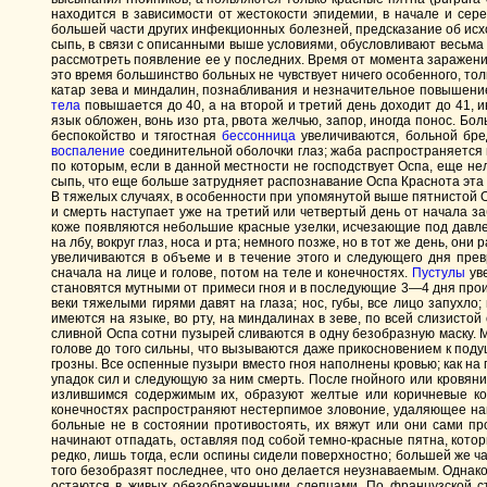
находится в зависимости от жестокости эпидемии, в начале и сере
большей части других инфекционных болезней, предсказание об исхо
сыпь, в связи с описанными выше условиями, обусловливают весьма
рассмотреть появление ее у последних. Время от момента заражения
это время большинство больных не чувствует ничего особенного, то
катар зева и миндалин, познабливания и незначительное повышен
тела
повышается до 40, а на второй и третий день доходит до 41, и
язык обложен, вонь изо рта, рвота желчью, запор, иногда понос. Бол
беспокойство и тягостная
бессонница
увеличиваются, больной бред
воспаление
соединительной оболочки глаз; жаба распространяется н
по которым, если в данной местности не господствует Оспа, еще нел
сыпь, что еще больше затрудняет распознавание Оспа Краснота эта
В тяжелых случаях, в особенности при упомянутой выше пятнистой О
и смерть наступает уже на третий или четвертый день от начала з
коже появляются небольшие красные узелки, исчезающие под давле
на лбу, вокруг глаз, носа и рта; немного позже, но в тот же день, он
увеличиваются в объеме и в течение этого и следующего дня пре
сначала на лице и голове, потом на теле и конечностях.
Пустулы
уве
становятся мутными от примеси гноя и в последующие 3—4 дня проис
веки тяжелыми гирями давят на глаза; нос, губы, все лицо запухло
имеются на языке, во рту, на миндалинах в зеве, по всей слизисто
сливной Оспа сотни пузырей сливаются в одну безобразную маску. М
голове до того сильны, что вызываются даже прикосновением к поду
грозны. Все оспенные пузыри вместо гноя наполнены кровью; как на
упадок сил и следующую за ним смерть. После гнойного или кровян
излившимся содержимым их, образуют желтые или коричневые ко
конечностях распространяют нестерпимое зловоние, удаляющее наиб
больные не в состоянии противостоять, их вяжут или они сами п
начинают отпадать, оставляя под собой темно-красные пятна, которы
редко, лишь тогда, если оспины сидели поверхностно; большей же ч
того безобразят последнее, что оно делается неузнаваемым. Однако
остаются в живых обезображенными слепцами. По французской ста