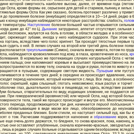
дине которой смертность наиболее высока; далее, от времени года (летом 
де Оспа, кроме формы ее, серьезнее для детей и стариков, пьяниц и хилых
 тяжелые формы Оспа Как уже сказано, болезнь протекает различно у приви
 до проявления болезни (инкубация) определяется в 10—14 дней, редко в 6
лько к концу инкубации наблюдаются некоторые расстройства: слабость,
голов
ие температуры.
Наступление
болезни большей частью открывается сильным
ногда даже до 42° по Ц.
Дыхание
затруднено, аппетит отсутствует, сильная 
ьной беспокоен, жалуется на боль в голове, в области желудка и в особеннос
ит, скрежещет зубами, иногда у него наблюдаются судороги. При этом ча
а гортань, вследствие чего голос хрипнет. Так проходят тягостные первые 
ьзя судить о ней. В легких случаях на второй или третий день болезни поя
 располагается
треугольник
ами (Симон), сначала внизу живота, потом по груд
спа, наблюдаются кровоизлияния под кожу, в глаза, кровотечения из носа,
кр
аболевания. В нормально же протекающих случаях натуральной Оспа с четв
нием пальца; они напоминают коревые и высыпают преимущественно на лице
и распространяются по всему телу, сначала на груди и руках, потом по животу 
вращаются в пузырьки, содержащие светлую жидкость.
Пузырьки
или пустул
личиваются в течение трех дней; в середине их происходит вдавление, наз
ходит период нагноения, который начинается с лица. Все лицо, в особенно
; голос охрипший, едва слышный; глотать невозможно; язык распух и торчит 
й оболочке глаз, дыхательного горла и пищевода; но здесь, вследствие разм
уки больных, отвратительных по виду, издающих зловоние, не поддаются оп
шке. При геморрагической (кровянистой) или черной Оспа, над которой бол
 поверхности тела, такой же процесс происходит и внутри его. Многочислен
истого периода, продолжающегося три дня, начинается
период подсыхания.
Ч
рки, обхватывающие в виде маски все лицо, обезображенное до неузнав
олее преданных близких. Боли стихли, но наступает сильный зуд, как бы ку
росят о том. Расчесами поддерживается нагноение и
образование
корок, вс
е еще очень долго держатся, то бледнея, то снова краснея, пока, наконец,
астью они оставляют углубленные, сначала коричнево-красные, звездчатые р
, лишь в редких случаях больные отделываются одним безобразием; вследст
тистике, из 100, сделавшихся инвалидами вследствие Оспа, 33,3 % осле