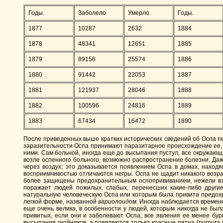
Годы.
Заболело.
Умерло.
Годы.
1877
10287
2632
1884
1878
48341
12651
1885
1879
89156
25574
1886
1880
91442
22053
1887
1881
121937
28046
1888
1882
100596
24816
1889
1883
67434
16472
1890
После приведенных выше кратких исторических сведений об Оспа пе
заразительности Оспа принимают паразитарное происхождение ее, 
ними. Сам больной, иногда еще до высыпания пустул, все окружающ
возле оспенного больного, возможно распространение болезни. Даж
через воздух; это доказывается появлением Оспа в домах, наход
восприимчивостью отличаются негры. Оспа не щадит никакого возра
более защищены предохранительным оспопрививанием, нежели взр
поражает людей пожилых, слабых, перенесших какие-либо другие
натуральную человеческую Оспа или которым была привита предохр
легкой форме, названной
вариолоидом.
Иногда наблюдается временн
еще очень велика, в особенности у людей, которым никогда не был
привитых, если они и заболевают Оспа, все явления ее менее бур
высыпания гнойников, а появляются только красные пятна (purpura 