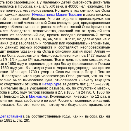
сть всех заболевших, а у маленьких детей смертность достигала
ялась в Пруссии, к началу XIX века, в 40000 чел. ежегодно. По
ее полутора миллионов людей. Но даже в тех случаях, где Оспа
я, слуха и зрения.
Императрица
Мария-Терезия
в своих письмах
этой ненавистной болезни. Многие видели в производимых ею
прививки легкой человеческой Оспа (инокуляция), предохранявшие
кому заболеванию, он страховал себя от тяжкой Оспа Кроме того
вился благодетель человечества, спасший его от дальнейшего
нения от заболеваний ею, причем победил безопасный метод
вовала еще в 1814, 34, 46, 58 и 1872 гг., но далеко уже не с
ния (см.): заболевали и погибали или уродовались непривитые,
их данных разных государств и составляют неопровержимые
дит первое указание на Оспа в описании жития преп. Алпия —
 на Оспа содержится в Никоновской летописи под 1427 годом. В
а 1/3, 1/2 и даже 3/4 населения. "Все отделы племен сократились
е в 1653 году в переписке доктора Белау (прозванного в России
В 1680 году уже был издан указ о мерах предупреждения против
зни. 18 января 1730 г. умер от Оспа император Петр II. Тем не
е II предохранительную человеческую Оспа, уверял, что по его
вольно было вычисление Гуна, относящееся к началу текущего
но смертности от Оспа в
Петербург
е за девять лет (1771—1779).
начительно выше указанного размера, но, по отсутствию метрик,
 в 1851 году господствовала в 27, в 1855 г. в 24 губ. С 1800 по
 в Пермской 15, в
Московско
й, Курляндской, Киевской по 12 раз, в
ремени нет года, свободного во всей России от оспенных эпидемий:
счезают. Все это, конечно, потому что безусловно правильного
о
департамент
а за соответственные годы. Как ни высоки, как ни
а 1881 г., стр. 28).