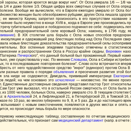
й заразы, которая кроется везде вокруг них". От Оспа умирала 1/6 — 1/8 ча
1/4 и даже более 1/3. Общая цифра всех смертных случаев от Оспа определ
болезни. Вообще же вычислили, что в Европе ежегодно умирало от Оспа бол
 Множество женщин было обезображено рубцами; других Оспа лишала здоровь
; ее министр Кауниц запретил произносить в его присутствии название 
тчаяние было неуместно в конце XVIII в., когда в Европе уже производились 
тречу губительной заразе и победоносно подчинил ее себе: подвергаясь лег
ельной предохранительной силе коровьей Оспа; наконец, в 1796 году, я
вивание
). В XIX столетии шла борьба с Оспа новых способов предохра
нокуляцию и одержавший ряд блестящих побед над Оспа Последняя свирепст
авала новые блестящие доказательства предохранительной силы оспопривива
чительны. Все оспенные эпидемии тщательно отмечены в статистическ
 занесении и распространении Оспа в
России
крайне скудны.
Веревкин
нахо
 "Патерика
Печерск
ого", что данный больной был прокаженный. Первый намек
ельно, уже существовала у нас. По мнению
Словцова
, Оспа в Сибири истребил
ных, то в последовавшие повторения болезни". Слово
оспа
встречается впервы
бресть от него чудодейственное средство "инрог" (единорог) против Оспа 
али разные правила о порядке
объявления
и пресечения развития этой боле
ия зла нигде не содержится; Димсдель, прививший императрице
Екатерин
ов людей; на чем основано это
исчисление
—
неизвестно. Не менее произ
чел. Единственные достоверные сведения представил пастор Грот относитель
Сам Грот уже высказал, что в остальной России смертность от Оспа была з
из 1000 человек, больных Оспа, наверно умирало сто. В текущем столетии Оспа
аз: в
Архангельско
й 24, в Лифляндской 21, в Петербургской 20, в Томской 16,
вказе по 10 раз, во многих губерниях по 9, 8, и 5 раз. Да и до настоящего в
ь вспыхивают с новым ожесточением, появляются в других местах и опять и
одится, но происходит лишь борьба по мере опасности.
 привожу нижеследующую таблицу, составленную по отчетам медицинског
действительных, что признает сам
медицинский департамент
(напр. в отчете з