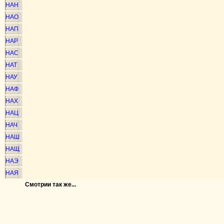
НАН
НАО
НАП
НАР
НАС
НАТ
НАУ
НАФ
НАХ
НАЦ
НАЧ
НАШ
НАЩ
НАЭ
НАЯ
Смотрии так же...