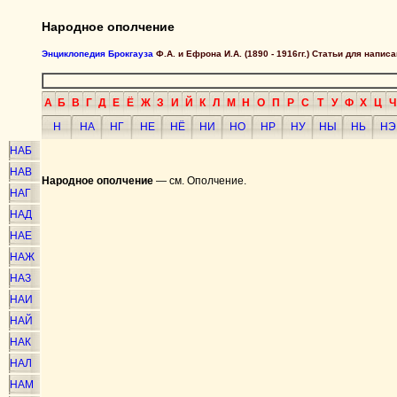
Народное ополчение
Энциклопедия Брокгауза
Ф.А. и Ефрона И.А. (1890 - 1916гг.) Статьи для напи
А
Б
В
Г
Д
Е
Ё
Ж
З
И
Й
К
Л
М
Н
О
П
Р
С
Т
У
Ф
Х
Ц
Ч
Н
НА
НГ
НЕ
НЁ
НИ
НО
НР
НУ
НЫ
НЬ
НЭ
НАБ
НАВ
Народное ополчение
— см. Ополчение.
НАГ
НАД
НАЕ
НАЖ
НАЗ
НАИ
НАЙ
НАК
НАЛ
НАМ