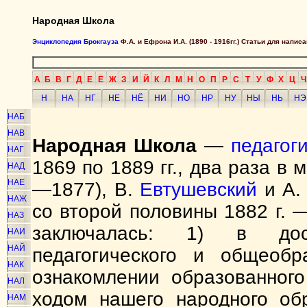
Народная Школа
Энциклопедия Брокгауза
Ф.А. и Ефрона И.А. (1890 - 1916гг.) Статьи для напи
А
Б
В
Г
Д
Е
Ё
Ж
З
И
Й
К
Л
М
Н
О
П
Р
С
Т
У
Ф
Х
Ц
Ч
Н
НА
НГ
НЕ
НЁ
НИ
НО
НР
НУ
НЫ
НЬ
НЭ
НАБ
НАВ
Народная Школа
—
педагог
НАГ
1869 по 1889 гг., два раза в 
НАД
НАЕ
—1877), В.
Евтушевский
и А
НАЖ
со второй половины 1882 г. 
НАЗ
заключалась: 1) в дос
НАИ
НАЙ
педагогического и общеобр
НАК
ознакомлении образованног
НАЛ
ходом нашего народного об
НАМ