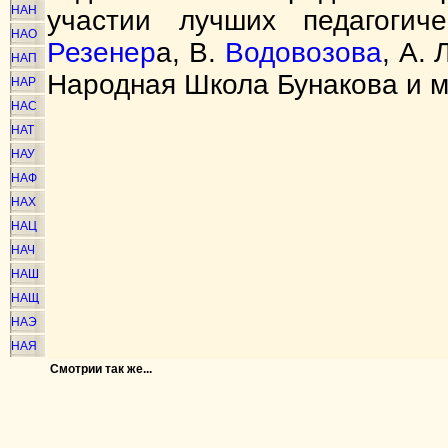
НАН
участии лучших педагоги
НАО
Резенер
а, В.
Водовозова
, А.
НАП
Народная Школа Бунакова и м
НАР
НАС
НАТ
НАУ
НАФ
НАХ
НАЦ
НАЧ
НАШ
НАЩ
НАЭ
НАЯ
Смотрии так же...