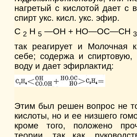
нагретый с кислотой дает с 
спирт укс. кисл. укс. эфир.
С
Н
—ОН + НО—ОС—СН
2
5
3
так реагирует и Молочная к
себе; содержа и спиртовую,
воду и дает эфирлактид:
Этим был решен вопрос не т
кислоты, но и ее низшего гомо
кроме того, положено про
теории, так как, руководс