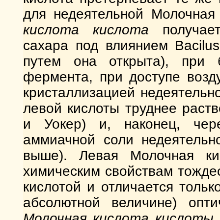
для недеятельной Молочная
кислота кислота
получает
сахара под влиянием Bacilus 
путем она открыта), при 
фермента, при доступе возду
кристаллизацией недеятельно
левой кислоты труднее раст
и Уокер) и, наконец, чер
аммиачной соли недеятельно
выше). Левая Молочная ки
химическим свойствам тожде
кислотой и отличается тольк
абсолютной величине) опти
Молочная кислота кислоты.