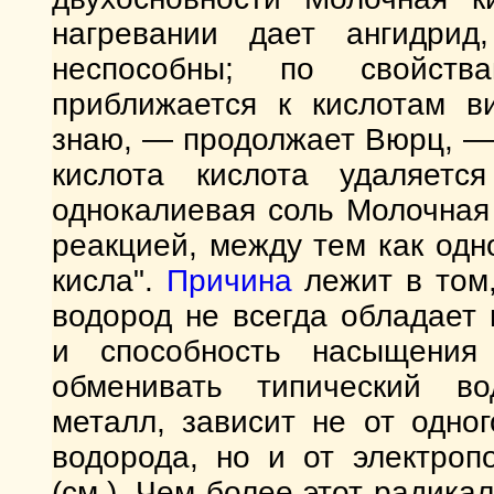
нагревании дает ангидрид
неспособны; по свойств
приближается к кислотам в
знаю, — продолжает Вюрц, —
кислота кислота удаляетс
однокалиевая соль Молочная
реакцией, между тем как од
кисла".
Причина
лежит в том,
водород не всегда обладает
и способность насыщения 
обменивать типический во
металл, зависит не от одно
водорода, но и от электроп
(см.). Чем более этот радика