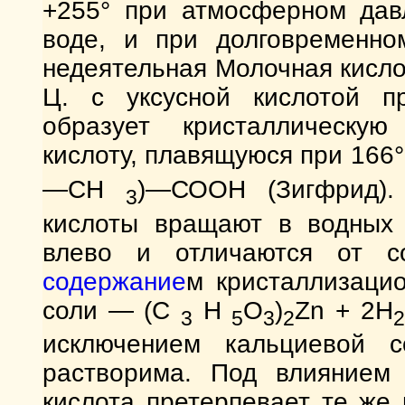
+255° при атмосферном давл
воде, и при долговременно
недеятельная Молочная кисло
Ц. с уксусной кислотой п
образует кристаллическую
кислоту, плавящуюся при 166
—СН
)—СООН (Зигфрид).
3
кислоты вращают в водных 
влево и отличаются от со
содержание
м кристаллизацио
соли — (С
Н
O
)
Zn + 2H
3
5
3
2
2
исключением кальциевой со
растворима. Под влиянием 
кислота претерпевает те же