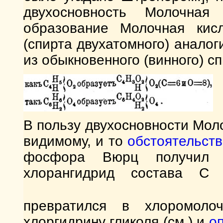
двухосновность Молочная
образование Молочная кисл
(спирта двухатомного) анало
из обыкновенного (винного) сп
В пользу двухосновности Моло
видимому, и то
обстоятельств
фосфора Вюрц получил 
хлорангидрид состава 
превратился в хлоромол
хлоргидрину гликоля (см.) и
о