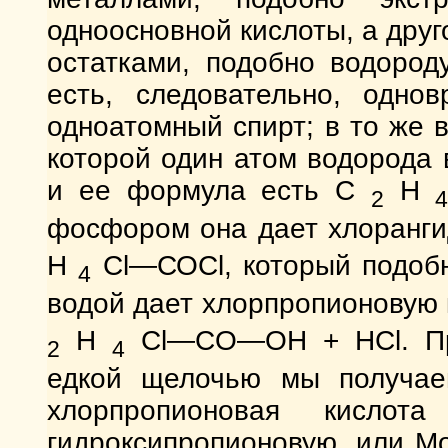
одноосновной кислоты, а дру
остатками, подобно водород
есть, следовательно, одно
одноатомный спирт; в то же 
которой один атом водорода 
и ее формула есть С
Н
2
фосфором она дает хлоранг
Н
Cl—СОСl, который подобн
4
водой дает хлорпропионовую 
Н
Cl—CO—OH + HCl. При
2
4
едкой щелочью мы получае
хлорпропионовая кисло
гидроксипропионовую, или Мол