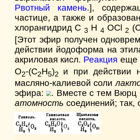
Рвотный камень
.], содерж
частице, а также и образова
хлорангидрид С
Н
ОСl
(С
3
4
2
[Этот эфир получен одновре
действии йодоформа на этила
акриловая кисл.
Реакция
еще 
O
-(C
H
)
и при действии 
2
2
5
2
масляно-калиевой соли
лакт
эфира:
. Вместе с тем Вюрц
атомность
соединений; так,