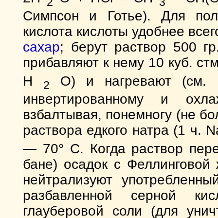
2
3
Симпсон и Готье). Для пол
кислота кислоты удобнее все
сахар
; берут раствор 500 гр
прибавляют к нему 10 куб. стм
H
O) и нагревают (см.
2
инвертированному и охла
взбалтывая, понемногу (не боле
раствора едкого натра (1 ч. 
— 70° С. Когда раствор пер
бане) осадок с Феллинговой 
нейтрализуют употребленны
разбавленной серной кис
глауберовой соли (для унич