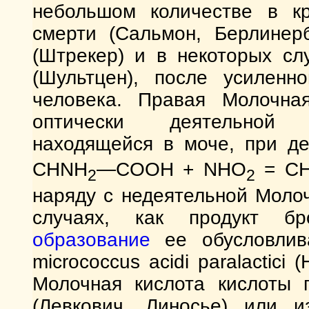
небольшом количестве в к
смерти (Сальмон, Берлинерб
(Штрекер) и в некоторых сл
(Шультцен), после усиленн
человека. Правая Молочная
оптически деятельно
находящейся в моче, при д
CHNH
—COOH + NHO
= С
2
2
наряду с недеятельной Молоч
случаях, как продукт бр
образование
ее обусловлива
micrococcus асidi paralactici
Молочная кислота кислоты п
(Левкович, Линосье) или и