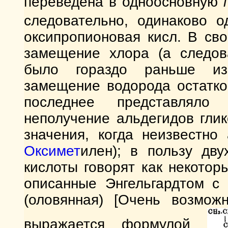
переведена в одноосновную
следовательно, одинаково о
оксипропионовая кисл. В св
замещение хлора (а следов
было гораздо раньше из
замещение водорода остатко
последнее представляло 
неполучение альдегидов глик
значения, когда неизвестно
Оксимет
илен); в пользу дв
кислоты говорят как некотор
описанные Энгельгардтом с
(оловянная) [Очень возмож
выражается формулой