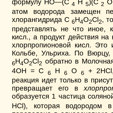
формулу НО—(С
Н
)(С
4
5
2
атом водорода замещен пе
хлорангидрида C
H
O
Cl
, т
6
4
2
2
представлять не что иное, 
кисл., а продукт действия на
хлорпропионовой кисл. Это 
Кольбе, Ульриха. По Вюрцу,
H
O
Cl
обратно в Молочная
6
4
2
2
4OН = С
Н
О
+ 2НСl,
6
6
6
реакция идет только в прису
превращает его в
xлopnp
образуется 1 частица соляно
HCl), которая водородом