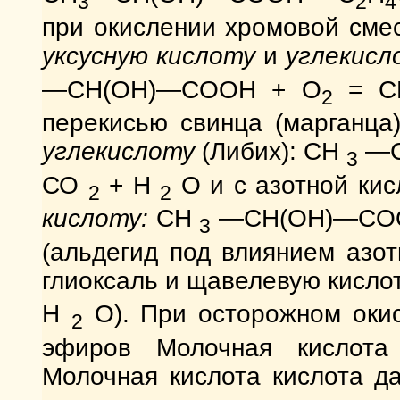
3
2
4
при окислении хромовой сме
уксусную кислоту
и
углекисл
—CH(OH)—COOH + O
= 
2
перекисью свинца (марганц
углекислоту
(Либих): СН
—С
3
СО
+ Н
О и с азотной ки
2
2
кислоту:
СН
—СН(ОН)—COO
3
(альдегид под влиянием азот
глиоксаль и щавелевую кисло
Н
О). При осторожном окис
2
эфиров Молочная кислот
Молочная кислота кислота д