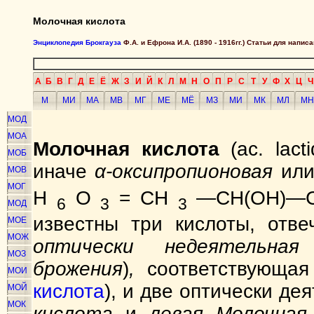
Молочная кислота
Энциклопедия Брокгауза
Ф.А. и Ефрона И.А. (1890 - 1916гг.) Статьи для напи
А
Б
В
Г
Д
Е
Ё
Ж
З
И
Й
К
Л
М
Н
О
П
Р
С
Т
У
Ф
Х
Ц
Ч
М
МИ
МА
МВ
МГ
МЕ
МЁ
МЗ
МИ
МК
МЛ
МН
МОД
МОА
Молочная кислота
(ас. lacti
МОБ
иначе
α-оксипропионовая
ил
МОВ
МОГ
Н
О
= СН
—СН(ОН)—С
6
3
3
МОД
известны три кислоты, отв
МОЕ
МОЖ
оптически недеятельн
МОЗ
брожения
)
,
соответствующая
МОИ
кислота
), и две оптически де
МОЙ
МОК
кислота
и
левая Молочная