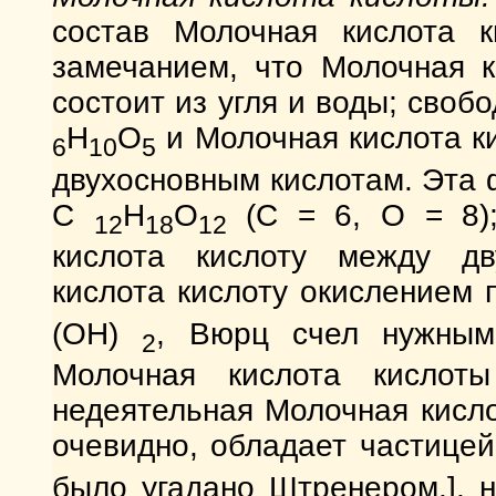
состав Молочная кислота к
замечанием, что Молочная к
состоит из угля и воды; сво
H
O
и Молочная кислота к
6
10
5
двухосновным кислотам. Эта
C
H
O
(C = 6, О = 8)
12
18
12
кислота кислоту между дв
кислота кислоту окислением 
(ОН)
, Вюрц счел нужным
2
Молочная кислота кислоты
недеятельная Молочная кисло
очевидно, обладает частице
было угадано Штренером.], 