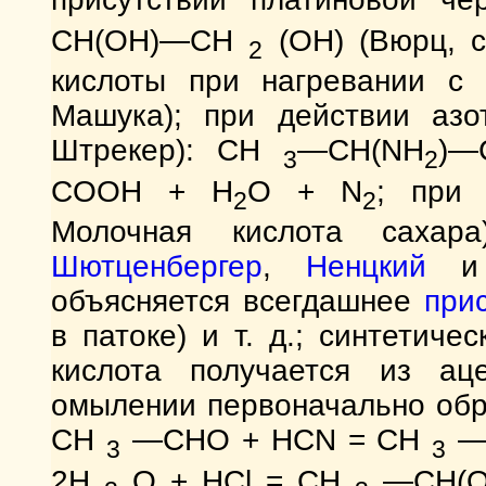
СН(ОН)—СН
(ОН) (Вюрц, с
2
кислоты при нагревании с
Машука); при действии азот
Штрекер): CH
—CH(NH
)—
3
2
COOH + H
O + N
; при 
2
2
Молочная кислота сахара
Шютценбергер
,
Ненцкий
и 
объясняется всегдашнее
при
в патоке) и т. д.; синтетич
кислота получается из ац
омылении первоначально обр
СН
—СНО + HCN = CH
—
3
3
2Н
О + НСl = CH
—СН(О