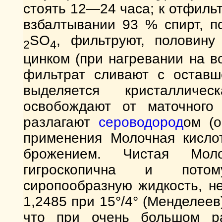
стоять 12—24 часа; к отфиль
взбалтывании 93 % спирт, п
SO
, фильтруют, половин
2
4
цинком (при нагревании на в
фильтрат сливают с оставш
выделяется кристалличе
освобождают от маточного
разлагают
сероводород
ом (о
применения Молочная кислот
брожением. Чистая Мол
гигроскопична и потом
сиропообразную жидкость, н
1,2485 при 15°/4° (Менделеев
что при очень большом р