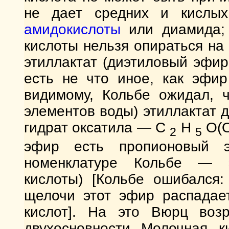
не дает средних и кислых
амидокислоты
или диамида; 
кислоты нельзя опираться на 
этиллактат (диэтиловый эфи
есть не что иное, как эфир
видимому, Кольбе ожидал, ч
элементов воды) этиллактат 
гидрат оксатила — С
Н
О(О
2
5
эфир есть пропионовый э
номенклатуре Кольбе — э
кислоты) [Кольбе ошибался:
щелочи этот эфир распадае
кислот]. На это Вюрц возр
двухосновности Молочная к