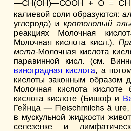
—СН(ОН)—СООН + О = С
калиевой соли образуются:
а
углерода) и
кротоновый ал
реакциях Молочная кисло
Молочная кислота кисл.).
Пр
мета-
Молочная кислота кис
паравинной кисл. (см. Винн
виноградная кислота
, а пото
кислоты законным образом д
Молочная кислота кислоте 
кислота кислоте (Бишоф и
В
Гейнца — Fleischmilchs ä ure, 
в мускульной жидкости живот
селезенке и лимфатичес