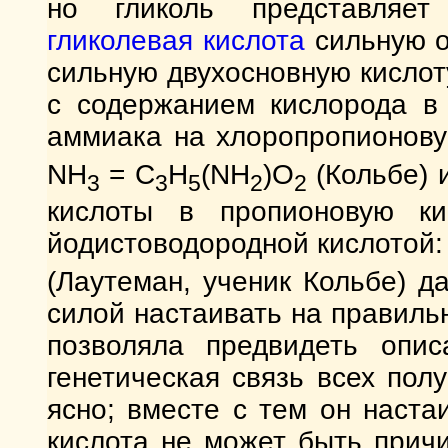
но гликоль представляет
гликолевая кислота
сильную о
сильную двухосновную кислоту
с содержанием кислорода в 
аммиака на хлоропропионову
NH
= C
H
(NH
)O
(Кольбе) 
3
3
5
2
2
кислоты в пропионовую ки
йодистоводородной кислотой
(Лаутеман, ученик Кольбе) 
силой настаивать на правиль
позволяла предвидеть опис
генетическая связь всех по
ясно; вместе с тем он наста
кислота не может быть причи