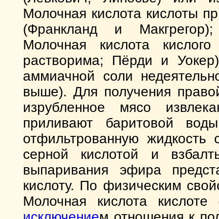
Молочная кислота кислоты п
(Франкланд и Макгрегор);
Молочная кислота кислого
растворима; Пёрди и Уокер)
аммиачной соли недеятельно
выше). Для получения право
изрубленное мясо извлек
приливают баритовой воды
отфильтрованную жидкость с
серной кислотой и взбалт
выпаривания эфира предст
кислоту. По физическим свой
Молочная кислота кислоте (
исключение
м отношения к по