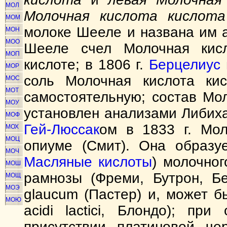
МОЛ
Молочная кислота кислота
МОМ
молоке Шееле и названа им ас.
МОН
МОО
Шееле счел Молочная кисл
МОП
кислоте; в 1806 г.
Берцелиус
МОР
соль Молочная кислота кис
МОС
МОТ
самостоятельную; состав Мо
МОУ
установлен анализами Либих
МОФ
Гей-Люссак
ом в 1833 г. Мол
МОХ
МОЦ
опиуме (Смит). Она образу
МОЧ
Масляные кислоты
) молочног
МОШ
рамнозы (Фреми, Бутрон, Бе
МОЩ
МОЭ
glaucum (Пастер) и, может б
МОЮ
acidi lactici, Блондо); пр
присутствии платиновой ч