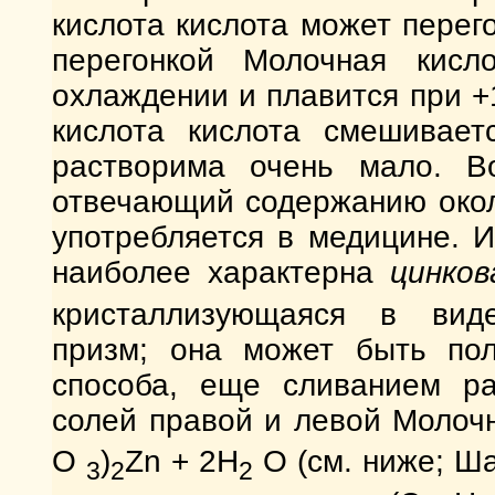
кислота кислота может перег
перегонкой Молочная кисло
охлаждении и плавится при +
кислота кислота смешивает
растворима очень мало. Во
отвечающий содержанию окол
употребляется в медицине. 
наиболее характерна
цинко
кристаллизующаяся в виде
призм; она может быть пол
способа, еще сливанием ра
солей правой и левой Молочн
О
)
Zn + 2H
O (см. ниже; Ша
3
2
2