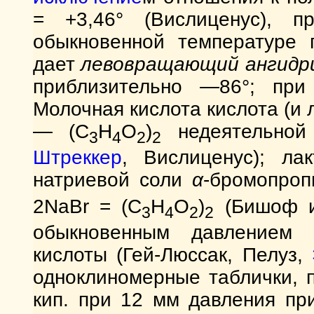
= +3,46° (Вислиценус), п
обыкновенной температуре 
дает
левовращающий ангидр
приблизительно —86°; при
Молочная кислота кислота (и
— (C
H
O
)
недеятельной 
3
4
2
2
Штреккер
, Вислиценус); ла
натриевой соли
α
-бромопро
2NaBr = (C
H
O
)
(Бишоф
3
4
2
2
обыкновенным давлением 
кислоты (Гей-Люссак, Пелуз,
одноклиномерные таблички, п
кип. при 12 мм давления пр