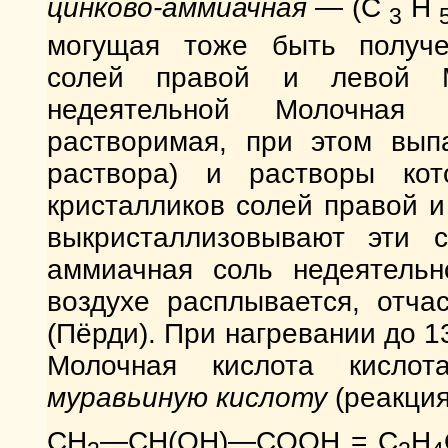
цинково-аммиачная
— (С
Н
3
могущая тоже быть получе
солей правой и левой М
недеятельной Молочная
растворимая, при этом вып
раствора) и растворы ко
кристалликов солей правой 
выкристаллизовывают эти с
аммиачная соль недеятельн
воздухе расплывается, отча
(Пёрди). При нагревании до 1
Молочная кислота кисло
муравьиную кислоту
(реакци
CH
—CH(OH)—COOH = C
H