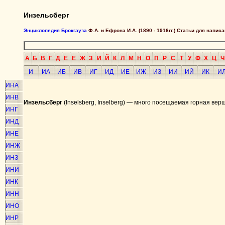
Инзельсберг
Энциклопедия Брокгауза
Ф.А. и Ефрона И.А. (1890 - 1916гг.) Статьи для напи
А
Б
В
Г
Д
Е
Ё
Ж
З
И
Й
К
Л
М
Н
О
П
Р
С
Т
У
Ф
Х
Ц
Ч
И
ИА
ИБ
ИВ
ИГ
ИД
ИЕ
ИЖ
ИЗ
ИИ
ИЙ
ИК
И
ИНА
ИНВ
Инзельсберг
(Inselsberg, Inselberg) — много посещаемая горная верш
ИНГ
ИНД
ИНЕ
ИНЖ
ИНЗ
ИНИ
ИНК
ИНН
ИНО
ИНР