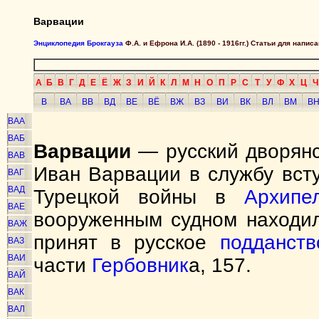
Варвации
Энциклопедия Брокгауза
Ф.А. и Ефрона И.А. (1890 - 1916гг.) Статьи для напи
А
Б
В
Г
Д
Е
Ё
Ж
З
И
Й
К
Л
М
Н
О
П
Р
С
Т
У
Ф
Х
Ц
Ч
В
ВА
ВВ
ВД
ВЕ
ВЁ
ВЖ
ВЗ
ВИ
ВК
ВЛ
ВМ
В
ВАА
ВАБ
Варвации
— русский дворянс
ВАВ
Иван Варвации в службу всту
ВАГ
ВАД
Турецкой войны в
Архипе
ВАЕ
вооруженным судном находил
ВАЖ
принят в русское
подданств
ВАЗ
ВАИ
части
Гербовник
а, 157.
ВАЙ
ВАК
ВАЛ