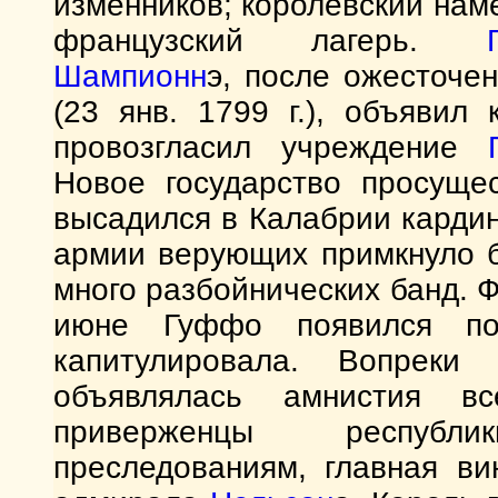
изменников; королевский нам
французский лагерь.
Шампионн
э, после ожесточе
(23 янв. 1799 г.), объявил
провозгласил учреждение
Новое государство просуще
высадился в Калабрии кардин
армии верующих примкнуло б
много разбойнических банд. 
июне Гуффо появился по
капитулировала. Вопреки 
объявлялась амнистия в
приверженцы республ
преследованиям, главная ви