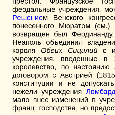
престол. Французское го
феодальные учреждения, мон
Решение
м Венского конгре
понесенного Мюратом (см.)
возвращен был Фердинанду
Неаполь объединил владени
короля
Обеих Сицилий
с им
учреждения, введенные в 
королевство, по настоянию
договором с Австрией (181
конституции и не допускат
нежели учреждения
Ломбар
мало внес изменений в учр
франц. господства, но предос