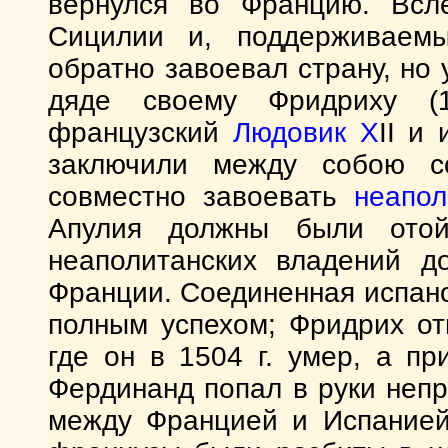
вернулся во Францию. Всл
Сицилии и, поддерживаем
обратно завоевал страну, но 
дяде своему Фридриху (
французский
Людовик X
II и
заключили между собою со
совместно завоевать
неапол
Апулия должны были отой
неаполитанских владений д
Франции. Соединенная испан
полным успехом; Фридрих о
где он в 1504 г. умер, а пр
Фердинанд попал в руки неп
между Францией и Испанией