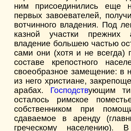
ним присоединились еще н
первых завоевателей, получ
вотчинного владения. Под ле
казной участки прежних а
владение большею частью ос
сами они (хотя и не всегда)
составе крепостного насел
своеобразное замещение: в 
из него христиане, закрепо
арабах.
Господств
ующим ти
осталось римское поместь
собственником при помощ
сдаваемое в аренду (глав
греческому населению). 