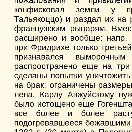
пожалования и привилеги
конфисковал земли у пр
Тальякоццо) и раздал их на
французским рыцарям. Вмес
расширено и вообще: напр. 
при Фридрихе только третьей
признавался выморочны
распространено еще на три
сделаны попытки уничтожить
на брак; ограничены размер
лена. Карлу Анжуйскому ну
было истощено еще Гогеншта
все более и более расту
подогревавшееся бежавшими