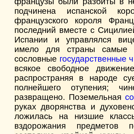
французы были разбиты в не
подчинена испанской кор
французского короля Франц
последний вместе с Сицилией
Испании и управлялся вице
имело для страны самые п
сословные
государственные 
всякое свободное движение
распространяя в народе су
полнейшего отупения; чи
развращено. Поземельная
со
руках дворянства и духовен
ложилась на низшие классы
вздорожания предметов 