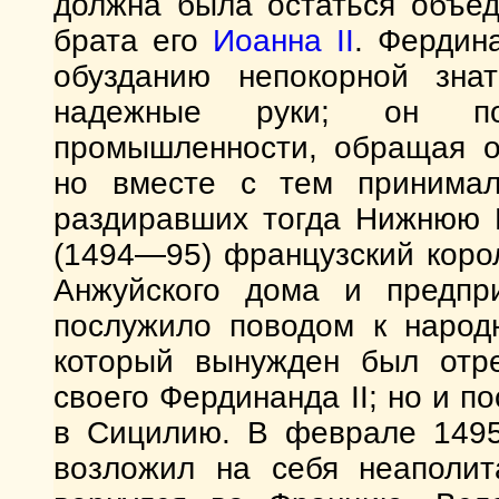
должна была остаться объе
брата его
Иоанна II
. Фердин
обузданию непокорной зна
надежные руки; он пок
промышленности, обращая о
но вместе с тем принимал
раздиравших тогда Нижнюю 
(1494—95) французский кор
Анжуйского дома и предпр
послужило поводом к народ
который вынужден был отре
своего Фердинанда II; но и п
в Сицилию. В феврале 1495 
возложил на себя неаполит