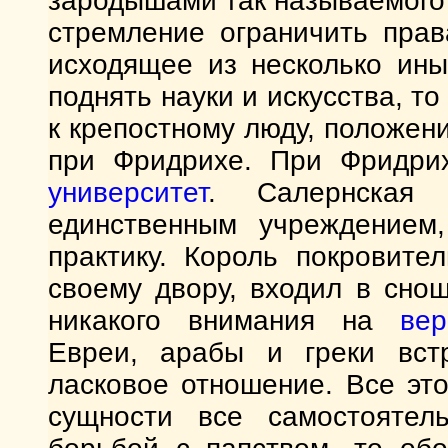
зародышами так называемого
стремление ограничить прав
исходящее из несколько ин
поднять науки и искусства, т
к крепостному люду, положен
при Фридрихе. При Фридрих
университет
. Салернская 
единственным учреждением
практику. Король покровите
своему двору, входил в сно
никакого внимания на
вер
Евреи, арабы и греки вст
ласковое отношение. Все это
сущности все самостояте