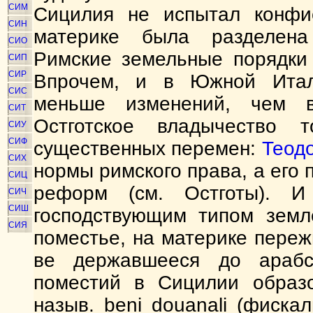
СИМ
Сицилия не испытал конфис
СИН
материке была разделена
СИО
Римские земельные порядки
СИП
СИР
Впрочем, и в Южной Итал
СИС
меньше изменений, чем 
СИТ
Остготское владычество 
СИУ
СИФ
существенных перемен:
Теод
СИХ
нормы римского права, а его 
СИЦ
реформ (см. Остготы). И
СИЧ
СИШ
господствующим типом земл
СИЯ
поместье, на материке переж
ве державшееся до арабск
поместий в Сицилии образо
назыв. beni douanali (фиска