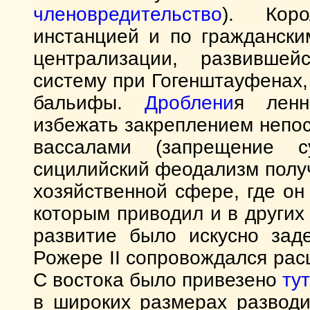
членовредительство
). Кор
инстанцией и по гражданск
централизации, развивше
систему при Гогенштауфенах,
бальифы.
Дроблени
я ленн
избежать закреплением непо
вассалами (запрещение с
сицилийский феодализм получ
хозяйственной сфере, где он
которым приводил и в других
развитие было искусно зад
Рожере II сопровождался рас
С востока было привезено
ту
в широких размерах разводи