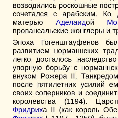
возводились роскошные постр
сочетался с арабским. Ко 
матерью
Аделаид
ой
Мо
провансальские жонглеры и т
Эпоха Гогенштауфенов бы
развитием норманнских тра
легко досталось наследств
упорную борьбу с норманнс
внуком Рожера II, Танкредо
после пятилетних усилий е
своих соперников и соедини
королевства (1194). Царс
Фридрих
а II (как король О