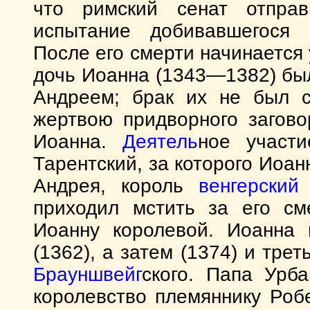
что римский сенат отпра
испытание добивавшегося
После его смерти начинается 
дочь Иоанна (1343—1382) бы
Андреем; брак их не был с
жертвою придворного загово
Иоанна.
Деятель
ное участ
Тарентский, за которого Иоан
Андрея, король
венгерский
приходил мстить за его см
Иоанну королевой. Иоанна 
(1362), а затем (1374) и трет
Брауншвейг
ского. Папа Урба
королевство племяннику Робе