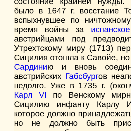
состояние крайней нужды. 
было в 1647 г. восстание 
вспыхнувшее по ничтожному
время войны за
испанско
австрийцами под предводи
Утрехтскому миру (1713) пе
Сицилия отошла к Савойе, но 
Сардини
ю и вновь соедин
австрийских
Габсбург
ов неап
недолго. Уже в 1735 г. (око
Карл VI
по Венскому мирн
Сицилию инфанту Карлу Ис
которое должно принадлежать
но не должно быть прис