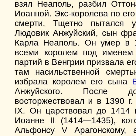
взял Неаполь, разбил Оттон
Иоанной. Экс-королева по его
смерти. Тщетно пытался у
Людовик Анжуйский, сын фра
Карла Неаполь. Он умер в 1
всеми королем под именем 
партий в Венгрии призвала ег
там насильственной смерть
избрала королем его сына
Анжуйского. После до
восторжествовал и в 1390 г
IX. Он царствовал до 1414 
Иоанне II (1414—1435), ко
Альфонсу V Арагонскому, 