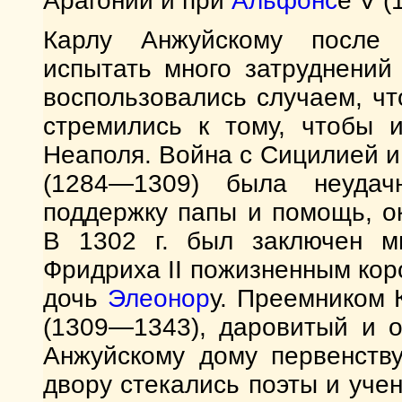
Арагонии и при
Альфонс
е V (
Карлу Анжуйскому после 
испытать много затруднений
воспользовались случаем, ч
стремились к тому, чтобы и
Неаполя. Война с Сицилией и п
(1284—1309) была неудач
поддержку папы и помощь, о
В 1302 г. был заключен 
Фридриха II пожизненным кор
дочь
Элеонор
у. Преемником 
(1309—1343), даровитый и 
Анжуйскому дому первенств
двору стекались поэты и учен