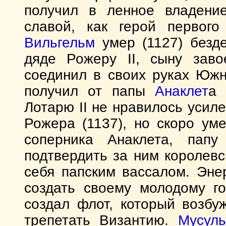
получил в ленное владени
славой, как герой первого
Вильгельм
умер (1127) безд
дяде Рожеру II, сыну заво
соединил в своих руках Юж
получил от папы
Анаклет
а 
Лотарю II не нравилось усил
Рожера (1137), но скоро ум
соперника Анаклета, пап
подтвердить за ним королевс
себя папским вассалом. Эн
создать своему молодому г
создал флот, который возбу
трепетать Византию.
Мусул