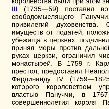
королевства были при этом з
III
(1735—59) поставил во 
свободомыслящего Пануччи
привилегий духовенства.
имуществ от податей, полож
убежища в церквах, подчинил
принял меры против дальне
руках церкви, ограничил чи
монастырей. В 1759 г. Кар
престол, предоставил Неапо
Фердинанду IV (1759—1825
которого королевством уп
властью Пануччи, в 1767
совершеннолетия короля П