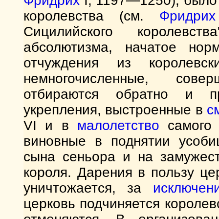
Фридрих
I, 1197—1250), было
королевства (см.
Фридрих
Сицилийского королевст
абсолютизма, начатое нор
отчуждения из королевс
немногочисленные, сове
отбираются обратно и п
укрепления, выстроенные в
с
VI и в
малолетство
самого 
виновные в поднятии усоби
сына сеньора и на замужест
короля. Дарения в пользу ц
уничтожается, за
исключен
церковь подчиняется королев