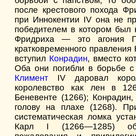
борьбой с папством, то обо
после крестового похода Фр
при Иннокентии IV она не п
победителем в котором был 
Фридриха — это агония Го
кратковременного правления 
вступил
Конрадин
, вместо ко
Оба они погибли в борьбе с
Климент
IV даровал коро
королевство как лен в 12
Беневенте (1266); Конрадин
голову на плахе (1268). П
систематическая ломка уста
Карл I (1266—1285) об