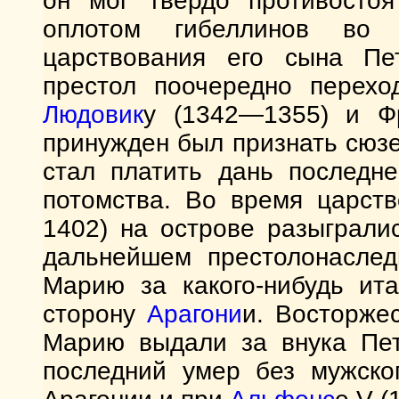
он мог твердо противосто
оплотом гибеллинов во 
царствования его сына Пет
престол поочередно перехо
Людовик
у (1342—1355) и Фр
принужден был признать сюзе
стал платить дань последн
потомства. Во время царст
1402) на острове разыграли
дальнейшем престолонаслед
Марию за какого-нибудь ита
сторону
Арагони
и. Восторже
Марию выдали за внука Петр
последний умер без мужско