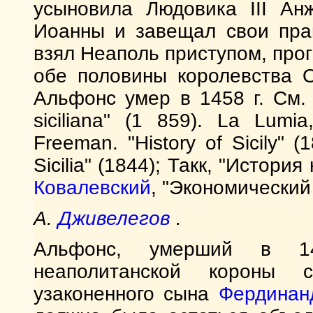
усыновила Людовика III Ан
Иоанны и завещал свои пра
взял Неаполь приступом, прог
обе половины королевства 
Альфонс умер в 1458 г. См. J
siciliana" (1 859). La Lumia,
Freeman. "History of Sicily" (
Sicilia" (1844); Такк, "Истори
Ковалевский
, "Экономический 
А.
Дживелегов
.
Альфонс, умерший в 14
неаполитанской короны с
узаконенного сына
Фердинан