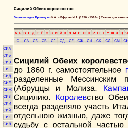
Сицилий Обеих королевство
Энциклопедия Брокгауза
Ф.А. и Ефрона И.А. (1890 - 1916гг.) Статьи для напи
А
Б
В
Г
Д
Е
Ё
Ж
З
И
Й
К
Л
М
Н
О
П
Р
С
Т
У
Ф
Х
Ц
Ч
С
СА
СБ
СВ
СГ
СД
СЕ
СЖ
СИ
СК
СЛ
СМ
С
СИА
СИБ
Сицилий Обеих королевств
СИВ
до 1860 г. самостоятельное
СИГ
СИД
разделенные Мессинским 
СИЕ
(Абруццы и Молиза,
Кампа
СИЖ
Сицилию.
Королев
ство Обеи
СИЗ
СИИ
всегда разделяло участь Ит
СИЙ
отдельною жизнью, даже тог
СИК
судьбу с остальной частью
СИЛ