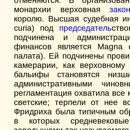
отменяются. В организова
монархии верховная
зако
королю. Высшая судебная и
curia) под
председатель
ство
подчинена и администрац
финансов является Magna c
палата). Ей подчинены пров
камерарии, как верховному
бальифы становятся низш
административными чиновн
регламентация охватила все 
светские; терпели от нее в
Фридриха была типичным об
в которых средневековы