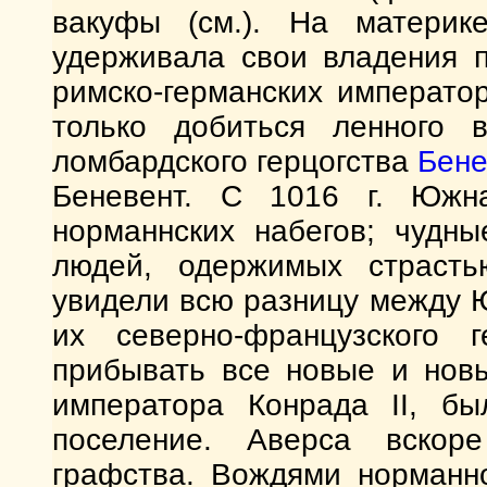
вакуфы (см.). На матери
удерживала свои владения 
римско-германских императо
только добиться ленного 
ломбардского герцогства
Бене
Беневент. С 1016 г. Юж
норманнских набегов; чудн
людей, одержимых страсть
увидели всю разницу между 
их северно-французского 
прибывать все новые и новы
императора Конрада II, бы
поселение. Аверса вскор
графства. Вождями норманн