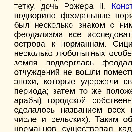
тетку, дочь Рожера II,
Конс
водворило феодальные поря
был несколько знаком с ни
феодализма все исследоват
острова к норманнам. Сици
несколько любопытных особе
земля подверглась феода
отчуждений не вошли поместь
эпохи, которые удержали с
периода; затем то же полож
арабы) городской собственно
сделалось названием всех 
числе и сельских). Таким о
норманнов существовал кад