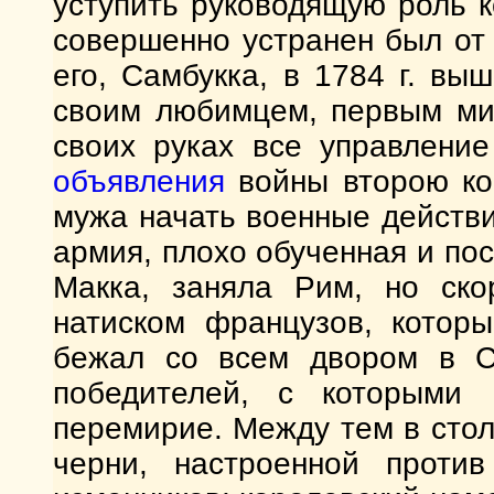
уступить руководящую роль 
совершенно устранен был от 
его, Самбукка, в 1784 г. вы
своим любимцем, первым ми
своих руках все управление
объявления
войны второю ко
мужа начать военные действ
армия, плохо обученная и по
Макка, заняла Рим, но ско
натиском французов, котор
бежал со всем двором в С
победителей, с которыми 
перемирие. Между тем в сто
черни, настроенной проти