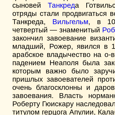
сыновей
Танкред
а Готвиль
отряды стали продвигаться 
Танкреда,
Вильгельм
, в 10
четвертый — знаменитый
Роб
закончил завоевание визан
младший, Рожер, явился в 1
арабское владычество на о-
падением Неаполя была зак
которым важно было заручи
пришлых завоевателей прот
очень благосклонны и даро
завоевания. Власть норман
Роберту Гюискару наследовал
титулом герцога Апулии, Кал