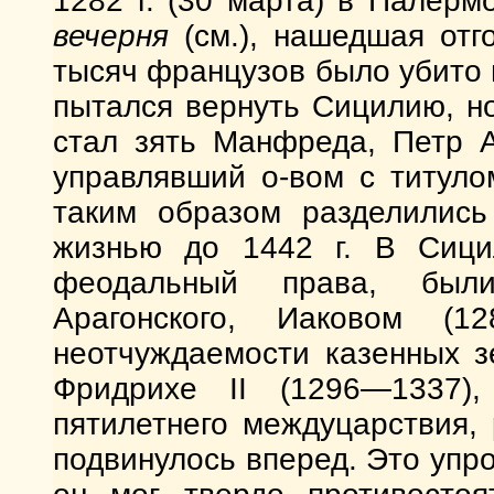
1282 г. (30 марта) в Палер
вечерня
(см.), нашедшая отг
тысяч французов было убито 
пытался вернуть Сицилию, н
стал зять Манфреда, Петр 
управлявший о-вом с титул
таким образом разделились
жизнью до 1442 г. В Сици
феодальный права, был
Арагонского, Иаковом (
неотчуждаемости казенных з
Фридрихе II (1296—1337)
пятилетнего междуцарствия
подвинулось вперед. Это упр