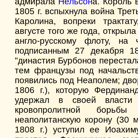
адмирала
Нельсон
а. Король 
1805 г. вспыхнула война Тре
Каролина, вопреки тракта
августе того же года, открыл
англо-русскому флоту, на
подписанным 27 декабря 1
"династия Бурбонов перестал
тем французы под начальс
появились под Неаполем; дво
1806 г.), которую Фердина
удержал в своей власти
кровопролитной борьб
неаполитанскую корону (30 м
1808 г.) уступил ее Иоахи