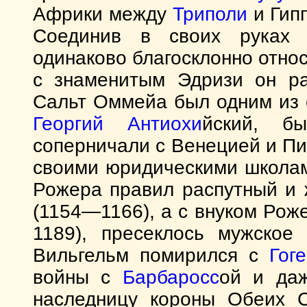
Африки между
Триполи
и Гипп
Соединив в своих руках 
одинаково благосклонно относ
с знаменитым Эдризи он ра
Сальт Оммейа был одним из е
Георгий
Антиохи
йский, б
соперничали с Венецией и П
своими юридическими школа
Рожера правил распутный и 
(1154—1166), а с внуком Рож
1189), пресеклось мужское 
Вильгельм помирился с
Гог
войны с
Барбаросс
ой и даж
наследницу короны Обеих С