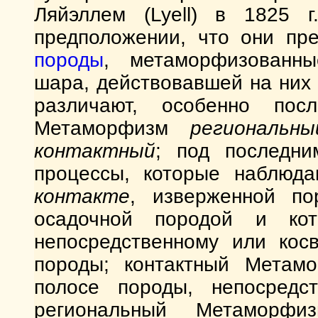
Ляйэллем (Lyell) в 1825 г
предположении, что они пр
породы
, метаморфизованны
шара, действовавшей на них
различают, особенно по
Метаморфизм
региональны
контактный
; под последн
процессы, которые наблюда
контакте
, изверженной по
осадочной породой и кот
непосредственному или кос
породы; контактный Метам
полосе породы, непосредс
региональный Метаморф