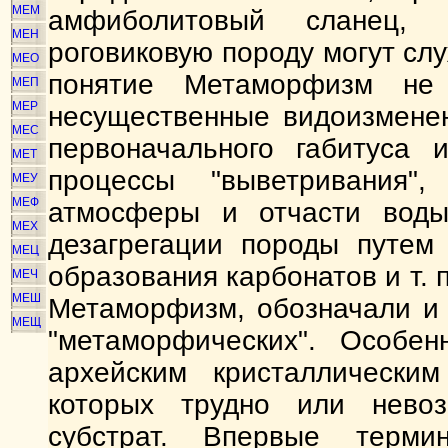
МЕМ
амфиболитовый сланец, 
МЕН
роговиковую породу могут с
МЕО
понятие Метаморфизм не 
МЕП
МЕР
несущественные видоизмене
МЕС
первоначального габитуса 
МЕТ
процессы "выветривания"
МЕУ
МЕФ
атмосферы и отчасти воды
МЕХ
дезагрегации породы путем 
МЕЦ
образования карбонатов и т. 
МЕЧ
МЕШ
Метаморфизм, обозначали и
МЕЩ
"метаморфических". Особен
архейским кристаллически
которых трудно или невоз
субстрат. Впервые терм