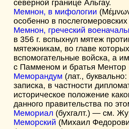
северной границе Альгау.
Мемнон, в мифологии
(Μέμνων
особенно в послегомеровских
Мемнон, греческий военачаль
в 356 г. вспыхнул мятеж проти
мятежникам, во главе которых
вспомогательные войска, а и
с Памменом и братья Ментор 
Меморандум
(лат., буквально
записка, в частности диплома
историческое положение како
данного правительства по это
Мемориал
(бухгалт.) — см. Ж
Меморский
(Михаил Федорович