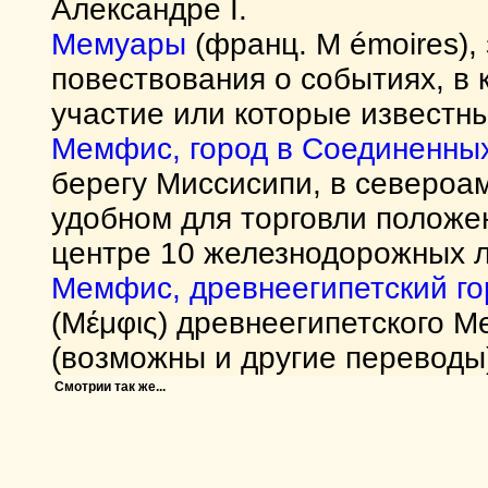
Александре I.
Мемуары
(франц. M émoires),
повествования о событиях, в
участие или которые известны
Мемфис, город в Соединенны
берегу Миссисипи, в североа
удобном для торговли положен
центре 10 железнодорожных л
Мемфис, древнеегипетский го
(Μέμφις) древнеегипетского М
(возможны и другие переводы
Смотрии так же...