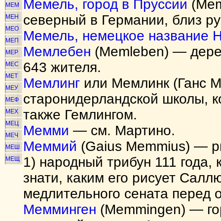
Мемель, город в Пруссии
(Mem
МЕМ
северный в Германии, близ ру
МЕН
МЕО
Мемель, немецкое название 
МЕП
Мемлебен
(Memleben) — дерев
МЕР
643 жителя.
МЕС
МЕТ
Мемлинг
или Мемлинк (Ганс M
МЕУ
старонидерландской школы, к
МЕФ
также Гемлингом.
МЕХ
МЕЦ
Мемми
— см. Мартино.
МЕЧ
Меммий
(Gaius Memmius) — р
МЕШ
1) народный трибун 111 года,
МЕЩ
знати, каким его рисует Салл
медлительного сената перед 
Мемминген
(Memmingen) — гор