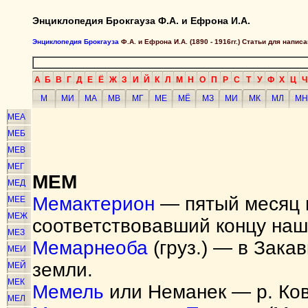
Энциклопедия Брокгауза Ф.А. и Ефрона И.А.
Энциклопедия Брокгауза
Ф.А. и Ефрона И.А. (1890 - 1916гг.) Статьи для напи
А
Б
В
Г
Д
Е
Ё
Ж
З
И
Й
К
Л
М
Н
О
П
Р
С
Т
У
Ф
Х
Ц
Ч
М
МИ
МА
МВ
МГ
МЕ
МЁ
МЗ
МИ
МК
МЛ
МН
МЕА
МЕБ
МЕВ
МЕГ
МЕМ
МЕД
Мемактерион
— пятый месяц г
МЕЕ
МЕЖ
соответствовавший концу наш
МЕЗ
Мемарнеоба
(груз.) — в Зака
МЕИ
земли.
МЕЙ
МЕК
Мемель
или Неманек — р. Ков
МЕЛ