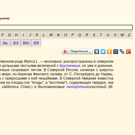
унков).
F
G
H
I
J
K
L
M
N
O
P
Q
R
S
T
U
V
W
Z
ВЬ
ВЭ
ВЮ
ВЯ
Поделиться…
твенном роде Myrica L. —
восковник
; распространены в северном
и цельными листьями величиной с
брусничные
, но уже и длиннее.
тичные созревают летом. В Северной России, начиная с широты
зи моря; по берегам Финского залива, от С.-Петербурга до Нарвы,
ка с приросшими к ней чешуйками. В Северной Америке известна
м на плодах (не "ягоды", а "костянки"), содержащих твердое, как
. californica Cham.) и
Восковниковые
папоротник
олистный
(М.