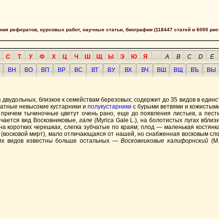
сания рефератов, курсовых работ, научные статьи, биографии (118447 статей и 6000 рис
С
Т
У
Ф
Х
Ц
Ч
Ш
Щ
Ы
Э
Ю
Я
A
B
C
D
E
ВН
ВО
ВП
ВР
ВС
ВТ
ВУ
ВХ
ВЧ
ВШ
ВЩ
ВЪ
ВЫ
 двудольных, близкое к семействам березовых; содержит до 35 видов в единс
матные невысокие кустарники и
полукустарники
с бурыми ветвями и кожистым
, причем тычиночные цветут очень рано, еще до появления листьев, а пес
речается вид Восковниковые,
гале
(Myrica Gale L.), на болотистых лугах вбли
на коротких черешках, слегка зубчатые по краям; плод — маленькая костян
а (восковой мирт), мало отличающаяся от нашей, но снабженная восковым слое
очих видов известны больше остальных —
Восковниковые калифорнский
(M