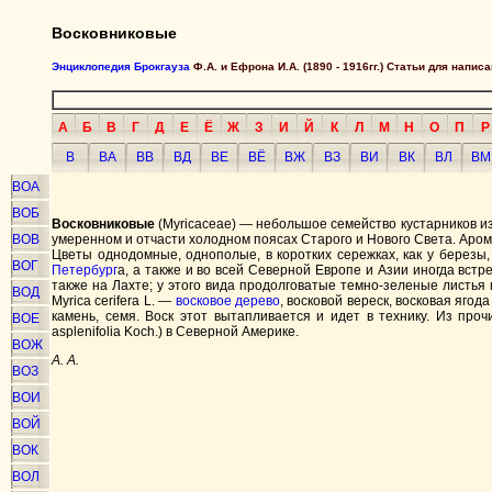
Восковниковые
Энциклопедия Брокгауза
Ф.А. и Ефрона И.А. (1890 - 1916гг.) Статьи для напи
А
Б
В
Г
Д
Е
Ё
Ж
З
И
Й
К
Л
М
Н
О
П
Р
В
ВА
ВВ
ВД
ВЕ
ВЁ
ВЖ
ВЗ
ВИ
ВК
ВЛ
ВМ
ВОА
ВОБ
Восковниковые
(Myricaceae) — небольшое семейство кустарников из
ВОВ
умеренном и отчасти холодном поясах Старого и Нового Света. Аро
Цветы однодомные, однополые, в коротких сережках, как у березы
ВОГ
Петербург
а, а также и во всей Северной Европе и Азии иногда вст
также на Лахте; у этого вида продолговатые темно-зеленые листья
ВОД
Myrica cerifera L. —
восковое дерево
, восковой вереск, восковая ягод
камень, семя. Воск этот вытапливается и идет в технику. Из пр
ВОЕ
asplenifolia Koch.) в Северной Америке.
ВОЖ
А. А.
ВОЗ
ВОИ
ВОЙ
ВОК
ВОЛ