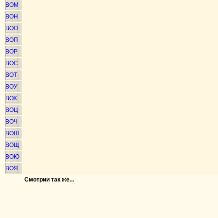
ВОМ
ВОН
ВОО
ВОП
ВОР
ВОС
ВОТ
ВОУ
ВОХ
ВОЦ
ВОЧ
ВОШ
ВОЩ
ВОЮ
ВОЯ
Смотрии так же...