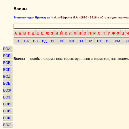
Воины
Энциклопедия Брокгауза
Ф.А. и Ефрона И.А. (1890 - 1916гг.) Статьи для напи
А
Б
В
Г
Д
Е
Ё
Ж
З
И
Й
К
Л
М
Н
О
П
Р
С
Т
У
Ф
Х
Ц
Ч
В
ВА
ВВ
ВД
ВЕ
ВЁ
ВЖ
ВЗ
ВИ
ВК
ВЛ
ВМ
В
ВОА
ВОБ
Воины
— особые формы некоторых муравьев и термитов, называемые
ВОВ
ВОГ
ВОД
ВОЕ
ВОЖ
ВОЗ
ВОИ
ВОЙ
ВОК
ВОЛ