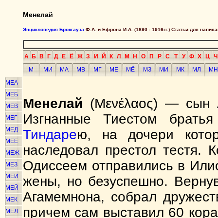
Менелай
Энциклопедия Брокгауза
Ф.А. и Ефрона И.А. (1890 - 1916гг.) Статьи для напи
А
Б
В
Г
Д
Е
Ё
Ж
З
И
Й
К
Л
М
Н
О
П
Р
С
Т
У
Ф
Х
Ц
Ч
М
МИ
МА
МВ
МГ
МЕ
МЁ
МЗ
МИ
МК
МЛ
МН
МЕА
МЕБ
Менелай
(Μενέλαος) — сын 
МЕВ
Изгнанные Тиестом брать
МЕГ
МЕД
Тиндаре
ю, на дочери кото
МЕЕ
наследовал престол тестя. 
МЕЖ
Одиссеем отправились в Или
МЕЗ
МЕИ
жены, но безуспешно. Верну
МЕЙ
Агамемнона, собрал дружест
МЕК
причем сам выставил 60 кора
МЕЛ