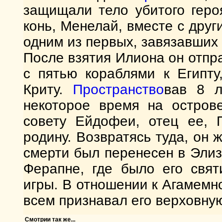
защищали тело убитого геро
конь, Менелай, вместе с друг
одним из первых, завязавших
После взятия Илиона он отпра
с пятью кораблями к Египту
Криту.
Пространство
вав 8 л
некоторое время на острове
совету Ейдофеи, отец ее, 
родину. Возвратясь туда, он 
смерти был перенесен в Эли
Ферапне, где было его свят
игры. В отношении к Агамемн
всем признавал его верховную
Смотрии так же...