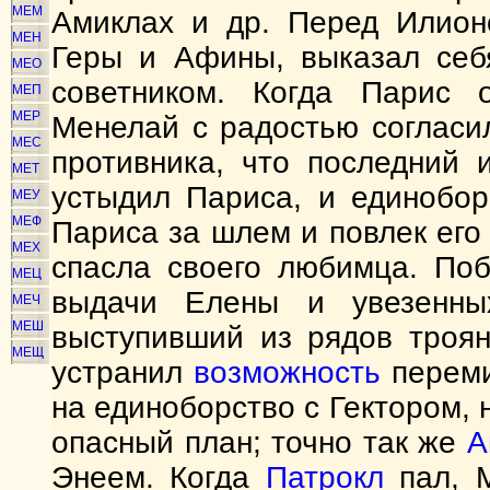
МЕМ
Амиклах и др. Перед Илион
МЕН
Геры и Афины, выказал себ
МЕО
советником. Когда Парис 
МЕП
МЕР
Менелай с радостью согласи
МЕС
противника, что последний и
МЕТ
устыдил Париса, и единобор
МЕУ
МЕФ
Париса за шлем и повлек его
МЕХ
спасла своего любимца. Поб
МЕЦ
выдачи Елены и увезенны
МЕЧ
МЕШ
выступивший из рядов троя
МЕЩ
устранил
возможность
перем
на единоборство с Гектором, 
опасный план; точно так же
А
Энеем. Когда
Патрокл
пал, М