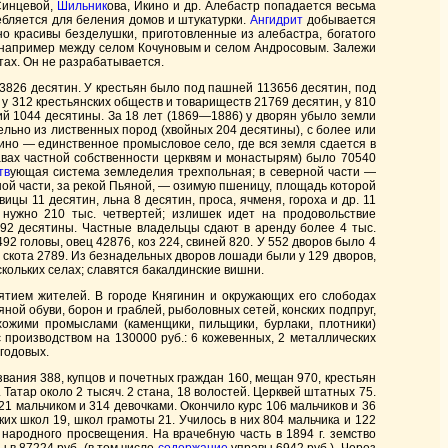
Синцевой,
Шильник
ова, Икино и др. Алебастр попадается весьма
ребляется для беления домов и штукатурки.
Ангидрит
добывается
но красивы безделушки, приготовленные из алебастра, богатого
ы, например между селом Кочуновым и селом Андросовым. Залежи
тах. Он не разрабатывается.
03826 десятин. У крестьян было под пашней 113656 десятин, под
 у 312 крестьянских обществ и товариществ 21769 десятин, у 810
ний 1044 десятины. За 18 лет (1869—1886) у дворян убыло земли
ельно из лиственных пород (хвойных 204 десятины), с более или
ино — единственное промысловое село, где вся земля сдается в
авах частной собственности церквям и монастырям) было 70540
тв
ующая система земледелия трехпольная; в северной части —
ной части, за рекой Пьяной, — озимую пшеницу, площадь которой
цы 11 десятин, льна 8 десятин, проса, ячменя, гороха и др. 11
нужно 210 тыс. четвертей; излишек идет на продовольствие
292 десятины. Частные владельцы сдают в аренду более 4 тыс.
92 головы, овец 42876, коз 224, свиней 820. У 552 дворов было 4
о скота 2789. Из безнадельных дворов лошади были у 129 дворов,
скольких селах; славятся бакалдинские вишни.
тием жителей. В городе Княгинин и окружающих его слободах
ой обуви, борон и граблей, рыболовных сетей, конских подпруг,
хожими промыслами (каменщики, пильщики, бурлаки, плотники)
с производством на 130000 руб.: 6 кожевенных, 2 металлических
угодовых.
звания 388, купцов и почетных граждан 160, мещан 970, крестьян
Татар около 2 тысяч. 2 стана, 18 волостей. Церквей штатных 75.
21 мальчиком и 314 девочками. Окончило курс 106 мальчиков и 36
их школ 19, школ грамоты 21. Училось в них 804 мальчика и 122
народного просвещения. На врачебную часть в 1894 г. земство