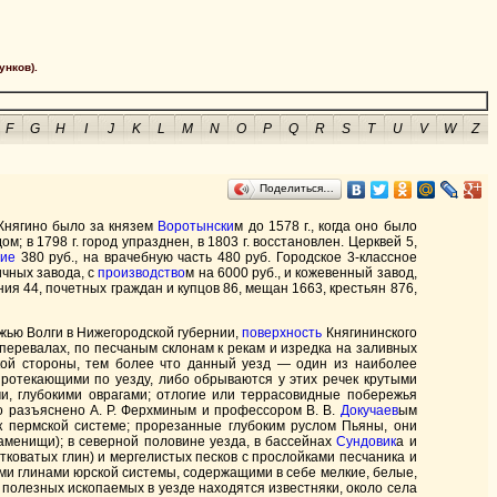
унков).
F
G
H
I
J
K
L
M
N
O
P
Q
R
S
T
U
V
W
Z
Поделиться…
 Княгино было за князем
Воротынски
м до 1578 г., когда оно было
; в 1798 г. город упразднен, в 1803 г. восстановлен. Церквей 5,
ние
380 руб., на врачебную часть 480 руб. Городское 3-классное
ичных завода, с
производство
м на 6000 руб., и кожевенный завод,
ия 44, почетных граждан и купцов 86, мещан 1663, крестьян 876,
жью Волги в Нижегородской губернии,
поверхность
Княгининского
перевалах, по песчаным склонам к рекам и изредка на заливных
ской стороны, тем более что данный уезд — один из наиболее
ротекающими по уезду, либо обрываются у этих речек крутыми
и, глубокими оврагами; отлогие или террасовидные побережья
о разъяснено А. Р. Ферхминым и профессором В. В.
Докучаев
ым
к пермской системе; прорезанные глубоким руслом Пьяны, они
Каменищи); в северной половине уезда, в бассейнах
Сундовик
а и
коватых глин) и мергелистых песков с прослойками песчаника и
ми глинами юрской системы, содержащими в себе мелкие, белые,
 полезных ископаемых в уезде находятся известняки, около села