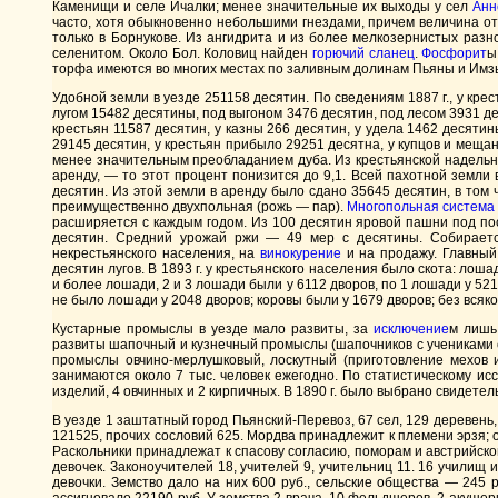
Каменищи и селе Ичалки; менее значительные их выходы у сел
Анн
часто, хотя обыкновенно небольшими гнездами, причем величина отд
только в Борнукове. Из ангидрита и из более мелкозернистых разн
селенитом. Около Бол. Коловиц найден
горючий сланец
.
Фосфорит
ы
торфа имеются во многих местах по заливным долинам Пьяны и Имзы;
Удобной земли в уезде 251158 десятин. По сведениям 1887 г., у кр
лугом 15482 десятины, под выгоном 3476 десятин, под лесом 3931 де
крестьян 11587 десятин, у казны 266 десятин, у удела 1462 десяти
29145 десятин, у крестьян прибыло 29251 десятна, у купцов и меща
менее значительным преобладанием дуба. Из крестьянской надельно
аренду, — то этот процент понизится до 9,1. Всей пахотной земл
десятин. Из этой земли в аренду было сдано 35645 десятин, в том
преимущественно двухпольная (рожь — пар).
Многопольная система
расширяется с каждым годом. Из 100 десятин яровой пашни под посе
десятин. Средний урожай ржи — 49 мер с десятины. Собирается
некрестьянского населения, на
винокурение
и на продажу. Главный
десятин лугов. В 1893 г. у крестьянского населения было скота: лоша
и более лошади, 2 и 3 лошади были у 6112 дворов, по 1 лошади у 52
не было лошади у 2048 дворов; коровы были у 1679 дворов; без всяко
Кустарные промыслы в уезде мало развиты, за
исключение
м лишь
развиты шапочный и кузнечный промыслы (шапочников с учениками сч
промыслы овчино-мерлушковый, лоскутный (приготовление мехов 
занимаются около 7 тыс. человек ежегодно. По статистическому исс
изделий, 4 овчинных и 2 кирпичных. В 1890 г. было выбрано свидетел
В уезде 1 заштатный город Пьянский-Перевоз, 67 сел, 129 деревень, 
121525, прочих сословий 625. Мордва принадлежит к племени эрзя; о
Раскольники принадлежат к спасову согласию, поморам и австрийском
девочек. Законоучителей 18, учителей 9, учительниц 11. 16 училищ
девочки. Земство дало на них 600 руб., сельские общества — 245 