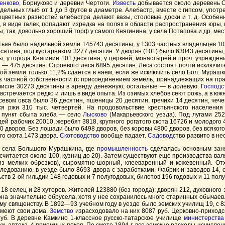
енково
, Борнуково и деревни Чертоги.
Известь
добывается около деревень 
ельных глыб от 1 до 3 футов в диаметре. Алебастр, вместе с гипсом, упот
оцветных разностей алебастра делают вазы, столовые доски и т. д. Особен
, в виде галек, попадают изредка на полях в области распространения юр
 так, довольно хороший торф у самого Княгинина, у села Потапова и др. мес
естьян было надельной земли 145743 десятины, у 1303 частных владельцев 1
сятина, под кустарником 3277 десятин. У дворян (101) было 63043 десятины,
ны, у города Княгинин 101 десятина, у церквей, монастырей и проч. учрежде
н — 475 десятин. Строевого леса 6895 десятин. Леса состоят почти исключит
й земли только 11,2% сдается в наем, если же исключить село Бол. Мурашк
и в частной собственности (с присоединением земель, принадлежащих на пр
 числе 30273 десятины в аренду денежную, остальные — в долевую.
Господс
встречается редко и лишь в виде опыта. Из озимых хлебов сеют рожь, а в юж
вом овса было 36 десятин, пшеницы 20 десятин, гречихи 14 десятин, чечеви
 ржи 310 тыс. четвертей. На продовольствие крестьянского населения 
 пункт сбыта хлеба — село
Лысково
(Макарьевского уезда). Под лугами 25
дей рабочих 20010, жеребят 3818, крупного рогатого скота 16726 и молодого 4
10 дворов. Без лошади было 6498 дворов, без коровы 4800 дворов, без всяког
го скота 1473 двора.
Скотоводство
вообще падает.
Садовод
ство развито в не
 села Большого Мурашкина, где
промышленность
сделалась основным заня
итается около 100, кузниц до 20). Затем существуют еще производства валян
из мелких обрезков), сыромятно-шорный, клееваренный и кожевенный. От
ледованию, в уезде было 8693 двора с заработками. Фабрик и заводов 14, 
ьств 2-ой гильдии 148 годовых и 7 полугодовых, билетов 196 годовых и 11 пол
18 селец и 28 хуторов. Жителей 123880 (без города); дворян 212, духовного 
на значительно обрусела, хотя у нее сохранилось много старинных обычаев. 
у священству. В 1892—93 учебном году в уезде было земских училищ 19, с 8
 имеют свои дома.
Земство
израсходовало на них 8087 руб. Церковно-приходск
руб. В деревне Камкино 1-классное русско-татарское училище
министерства