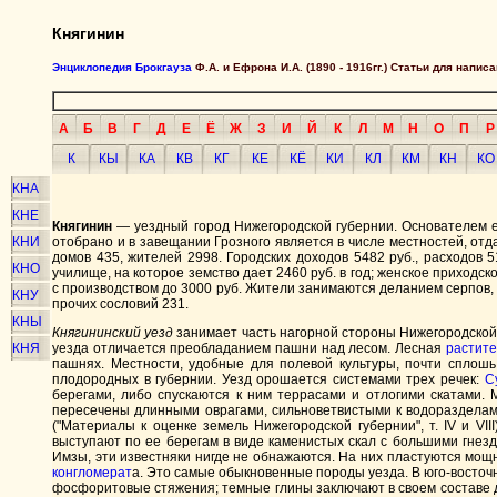
Княгинин
Энциклопедия Брокгауза
Ф.А. и Ефрона И.А. (1890 - 1916гг.) Статьи для напи
А
Б
В
Г
Д
Е
Ё
Ж
З
И
Й
К
Л
М
Н
О
П
Р
К
КЫ
КА
КВ
КГ
КЕ
КЁ
КИ
КЛ
КМ
КН
КО
КНА
КНЕ
Княгинин
— уездный город Нижегородской губернии. Основателем е
КНИ
отобрано и в завещании Грозного является в числе местностей, отдан
домов 435, жителей 2998. Городских доходов 5482 руб., расходов 
КНО
училище, на которое земство дает 2460 руб. в год; женское приходс
с производством до 3000 руб. Жители занимаются деланием серпов, ш
КНУ
прочих сословий 231.
КНЫ
Княгининский уезд
занимает часть нагорной стороны Нижегородской
КНЯ
уезда отличается преобладанием пашни над лесом. Лесная
растите
пашнях. Местности, удобные для полевой культуры, почти сплош
плодородных в губернии. Уезд орошается системами трех речек:
С
берегами, либо спускаются к ним террасами и отлогими скатами.
пересечены длинными оврагами, сильноветвистыми к водораздела
("Материалы к оценке земель Нижегородской губернии", т. IV и VI
выступают по ее берегам в виде каменистых скал с большими гнез
Имзы, эти известняки нигде не обнажаются. На них пластуются мощ
конгломерат
а. Это самые обыкновенные породы уезда. В юго-восто
фосфоритовые стяжения; темные глины заключают в своем составе до