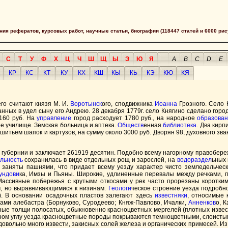
сания рефератов, курсовых работ, научные статьи, биографии (118447 статей и 6000 рис
С
Т
У
Ф
Х
Ц
Ч
Ш
Щ
Ы
Э
Ю
Я
A
B
C
D
E
КР
КС
КТ
КУ
КХ
КШ
КЫ
КЬ
КЭ
КЮ
КЯ
го считают князя М. И.
Воротынск
ого, сподвижника
Иоанна
Грозного. Село
ных в удел сыну его Андрею. 28 декабря 1779г. село Княгино сделано городом
5160 руб. На
управление
город расходует 1780 руб., на народное
образова
кое училище. Земская больница и аптека.
Обществ
енная
библиотека
. Два кирп
итьем шапок и картузов, на сумму около 3000 руб. Дворян 98, духовного зван
 губернии и заключает 261919 десятин. Подобно всему нагорному правобере
льность
сохранилась в виде отдельных рощ и зарослей, на
водораздел
ьных 
ь заняты пашнями, что придает всему уезду характер чисто земледельче
ундови
ка, Имзы и Пьяны. Широкие, удлиненные перевалы между речками, п
 Массивные побережья с крутыми откосами у рек часто прорезаны коротким
м, но выравнивающимися к низинам.
Геологи
ческое строение уезда подробн
II). В основании осадочных пластов залегают здесь
известняки
, относимые 
дами алебастра (Борнуково, Суродеево; Княж-Павлово, Ичалки,
Анненков
о, 
ные толщи полосатых, обыкновенно красноцветных мергелей (плотных извест
чном углу уезда красноцветные породы покрываются темноцветными, слоисты
вольно много извести, закисных солей железа и органических примесей. Из