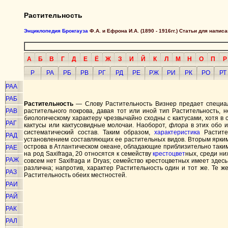
Растительность
Энциклопедия Брокгауза
Ф.А. и Ефрона И.А. (1890 - 1916гг.) Статьи для напи
А
Б
В
Г
Д
Е
Ё
Ж
З
И
Й
К
Л
М
Н
О
П
Р
Р
РА
РБ
РВ
РГ
РД
РЕ
РЖ
РИ
РК
РО
РТ
РАА
РАБ
Растительность
— Слову Растительность Визнер предает специал
РАВ
растительного покрова, давая тот или иной тип Растительность, 
биологическому характеру чрезвычайно сходны с кактусами, хотя в 
РАГ
кактусы или кактусовидные молочаи. Наоборот,
флора
в этих обо и
систематический состав. Таким образом,
характеристика
Растител
РАД
установлением составляющих ее растительных видов. Вторым ярки
острова в Атлантическом океане, обладающие приблизительно таким
РАЕ
на род Saxifraga, 20 относятся к семейству
крестоцвет
ных, среди ни
РАЖ
совсем нет Saxifraga и Dryas; семейство крестоцветных имеет зде
различна; напротив, характер Растительность один и тот же. Те 
РАЗ
Растительность обеих местностей.
РАИ
РАЙ
РАК
РАЛ