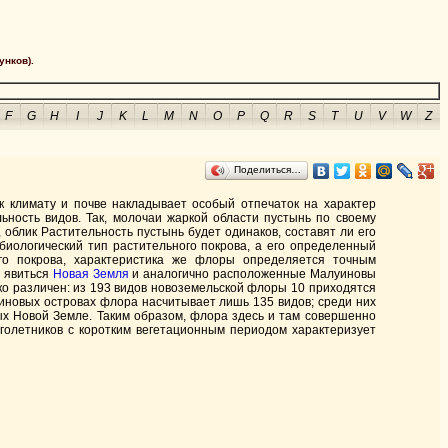
унков).
F
G
H
I
J
K
L
M
N
O
P
Q
R
S
T
U
V
W
Z
Поделиться…
 климату и почве накладывает особый отпечаток на характер
ьность видов. Так, молочаи жаркой области пустынь по своему
 облик Растительность пустынь будет одинаков, составят ли его
биологический тип растительного покрова, а его определенный
ого покрова, характеристика же флоры определяется точным
т явиться
Новая Земля
и аналогично расположенные Малуиновы
ко различен: из 193 видов новоземельской флоры 10 приходятся
луиновых островах флора насчитывает лишь 135 видов; среди них
дых Новой Земле. Таким образом, флора здесь и там совершенно
оголетников с коротким вегетационным периодом характеризует