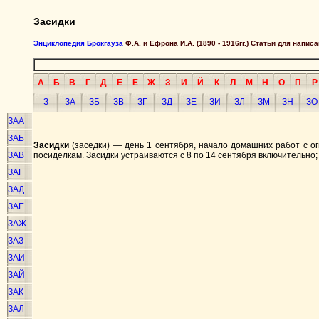
Засидки
Энциклопедия Брокгауза
Ф.А. и Ефрона И.А. (1890 - 1916гг.) Статьи для напи
А
Б
В
Г
Д
Е
Ё
Ж
З
И
Й
К
Л
М
Н
О
П
Р
З
ЗА
ЗБ
ЗВ
ЗГ
ЗД
ЗЕ
ЗИ
ЗЛ
ЗМ
ЗН
ЗО
ЗАА
ЗАБ
Засидки
(заседки) — день 1 сентября, начало домашних работ с ог
ЗАВ
посиделкам. Засидки устраиваются с 8 по 14 сентября включительно;
ЗАГ
ЗАД
ЗАЕ
ЗАЖ
ЗАЗ
ЗАИ
ЗАЙ
ЗАК
ЗАЛ