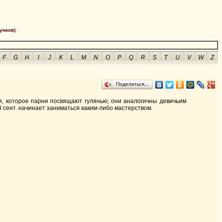
унков).
F
G
H
I
J
K
L
M
N
O
P
Q
R
S
T
U
V
W
Z
Поделиться…
мя, которое парни посвящают гулянью; они аналогичны девичьим
4 сент. начинает заниматься каким-либо мастерством.