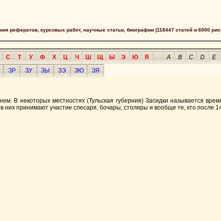
сания рефератов, курсовых работ, научные статьи, биографии (118447 статей и 6000 рис
С
Т
У
Ф
Х
Ц
Ч
Ш
Щ
Ы
Э
Ю
Я
A
B
C
D
E
ЗР
ЗУ
ЗЫ
ЗЭ
ЗЮ
ЗЯ
нем. В некоторых местностях (Тульская губерния) Засидки называется вре
 в них принимают участие слесаря, бочары, столяры и вообще те, кто после 1