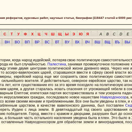
сания рефератов, курсовых работ, научные статьи, биографии (118447 статей и 6000 рис
С
Т
У
Ф
Х
Ц
Ч
Ш
Щ
Ы
Э
Ю
Я
A
B
C
D
E
ВН
ВО
ВП
ВР
ВС
ВТ
ВУ
ВХ
ВЧ
ВШ
ВЩ
ВЪ
ВЫ
тории, когда народ иудейский, потеряв свою политическую самостоятельност
народа не был случайностью.
Палестина
, занимая промежуточное положение 
жду этими двумя центрами политической жизни древнего мира. Через нее 
то ассиро-вавилонских царей, старавшихся ввести в сферу своей власти в
ерны, еврейский народ еще мог сохранять свою политическую самостояте
сильнейшего воителя. И действительно, северное еврейское царство, так 
та лет, хотя существование его за это время походило на политическую аг
им царям, а другая старалась искать спасения от угрожающей гибели в с
коварным Египтом; египетская партия восторжествовала и тем ускорила пад
ысяч иерусалимских граждан, последовало новое нашествие
Навуходоносор
а,
со всеми своими женами и приближенными. Все они были уведены в плен, и 
лабленным царством, в качестве вавилонского данника, был поставлен
Сед
тереть Иудею с лица земли. В девятнадцатый год своего царствования 
ю победителя. Город, вместе с храмом и дворцами, разрушен был до основ
ы, а большая часть остального населения уведена была в плен. Это было в 1
, оставленные Навуходоносором для обработки земли и виноградников, пос