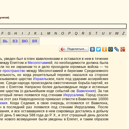
унков).
F
G
H
I
J
K
L
M
N
O
P
Q
R
S
T
U
V
W
Z
ВЬ
ВЭ
ВЮ
ВЯ
Поделиться…
ь, уведен был в плен вавилонянами и оставался в нем в течение
между Египтом и
Месопотами
ей, по необходимости должна была
или по ее окраинам то и дело проходили огромные войска — то
се
пространство
между Месопотамией и берегами Средиземного
льность, но когда решительный перевес оказался на стороне
называемое царство
Израиль
ское, пало под ударами ассирийских
онию. Среди народа происходила ожесточенная борьба партий, из
оюзе с Египтом. Напрасно более дальновидные люди и истинные
ение царства (о дальнейшем ходе событий см.
Вавилония
). За так
 который лично появился под стенами
Иерусалим
а. Город спасен
на этот раз Навуходоносор приказал отвести в Вавилонию 10000
екия
. Когда Седекия, в свою очередь, отложился от Вавилона,
он в последний раз появился под стенами Иерусалима. После
ания, и все остававшиеся в нем сокровища достались в добычу
0 день 5 месяца 588 года до Р. X., и этот страшный день доселе
ле нового возмущения были уведены в Египет, и таким образом