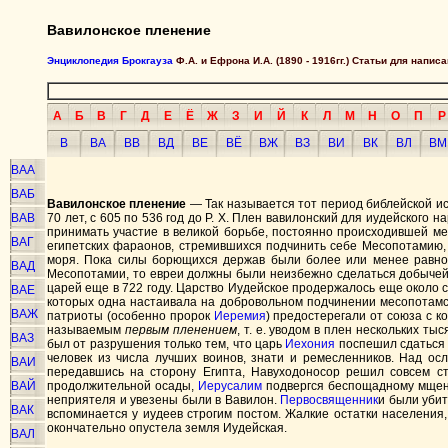
Вавилонское пленение
Энциклопедия Брокгауза
Ф.А. и Ефрона И.А. (1890 - 1916гг.) Статьи для напи
А
Б
В
Г
Д
Е
Ё
Ж
З
И
Й
К
Л
М
Н
О
П
Р
В
ВА
ВВ
ВД
ВЕ
ВЁ
ВЖ
ВЗ
ВИ
ВК
ВЛ
ВМ
ВАА
ВАБ
Вавилонское пленение
— Так называется тот период библейской ис
ВАВ
70 лет, с 605 по 536 год до Р. X. Плен вавилонский для иудейского 
принимать участие в великой борьбе, постоянно происходившей ме
ВАГ
египетских фараонов, стремившихся подчинить себе Месопотамию, 
моря. Пока силы борющихся держав были более или менее равном
ВАД
Месопотамии, то евреи должны были неизбежно сделаться добычей 
царей еще в 722 году. Царство Иудейское продержалось еще около с
ВАЕ
которых одна настаивала на добровольном подчинении месопотамск
ВАЖ
патриоты (особенно пророк
Иеремия
) предостерегали от союза с 
называемым
первым пленением
, т. е. уводом в плен нескольких т
ВАЗ
был от разрушения только тем, что царь
Иехония
поспешил сдаться 
человек из числа лучших воинов, знати и ремесленников. Над ос
ВАИ
передавшись на сторону Египта, Навуходоносор решил совсем с
ВАЙ
продолжительной осады,
Иерусалим
подвергся беспощадному мщени
неприятеля и увезены были в Вавилон.
Первосвященник
и были убит
ВАК
вспоминается у иудеев строгим постом. Жалкие остатки населения
окончательно опустела земля Иудейская.
ВАЛ