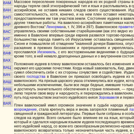
Массовое переселение покоренных народов из их родной страны в 
ВАМ
народы теряли свой этнографический тип и язык и расплывались в с
ВАН
ассирийском, не оставив никаких следов своего существования. И
самостоятельность, хотя, конечно, и на нем плен оставил некото
ВАП
предоставлением им там участков земли. Состояние иудеев в вавил
другие тяжелые работы. На вавилоно-ассирийских памятниках нагл
ВАР
древнего Востока"
Ленорман
а, т. IV, 396 и 397). Вавилонское
правите
управлялись своими собственными старейшинами (как это видно из ис
ВАС
именно в Вавилоне впервые среди евреев развился торгово-промы
ВАТ
большинства народа память об Иерусалиме оставалась священной. 
Сионе и помышляли об отмщении "окаянной дочери Вавилона, опусто
ВАУ
раскаяние в прежних беззакониях и прегрешениях и укреплялась
прославился
Иезекииль
, с его восторженными видениями о будущей
ВАФ
кроме того, в ней немало драгоценных данных и о внутреннем состо
ВАХ
Положение иудеев в плену вавилонском оставалось без изменения 
ВАЦ
окружил его царскими почестями. Когда новый завоеватель, Кир, дв
сумел обеспечить себе с их стороны сочувствие и содействие. Иуде
ВАЧ
своего
господства
в Вавилоне он приказал освободить иудеев из пл
вавилонского. На призыв царского указа откликнулись все иудеи, кот
ВАШ
небольшими исключениями, были все люди бедные, имевшие только 7 
ВАЩ
и достигнуть значительного обеспечения в стране пленения, — пр
легко теряли свою веру и народность и перерождались в вавилонян
ВАЮ
путь под начальством знатного иудейского князя
Зоровавел
я и перво
ВАЯ
Плен вавилонский имел огромное значение в судьбе народа иудейс
возрождение
, стала крепнуть вера и вновь загорелся пламенный
па
священной и гражданской литературы. Первые были собраны в особый
следов на иудеях. Всего сильнее было влияние ее на язык, котор
который и сделался народным языком иудеев последующего времени 
него иудейский народ, со всем его своеобразным религиозно-нравс
вавилонского возвратилась только незначительная часть иудеев, 