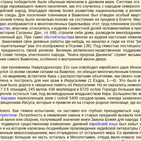
страну победителя было обычным явлением в древнем мире. Система эта и
реде окружающего чужого населения, как это случилось с народом северного
удейский народ, благодаря своему более развитому национальному и рели
рые следы. Для поселения пленников в Вавилоне был отведен особый кварта
онском плену было несколько похоже на состояние их предков в Египте. Ма
ядно изображается в многочисленных барельефах этот труд пленников (осо
льство
, впрочем, относилось к иудеям с известной долей человеколюбия и пр
тории Сусанны: Дан., гл. XIII), строили себе дома, разводили виноградники
шленный дух. При таких
обстоятельства
х многие из иудеев настолько обжил
Заканчивая свои дневные работы где-нибудь на каналах и сидя на этих "ре
шительнице" (как это изображено в Псалме 136). Под тяжестью постигшего и
 преданность своей религии. Великую религиозно-нравственную поддержк
 славе теперь угнетенного народа. "Книга пророка Даниила" служит весьм
янии самого Вавилона, особенно о внутренней жизни двора.
и при преемниках Навуходоносора. Его сын освободил еврейского царя Иехо
инулся со всеми своими силами на Вавилон, он обещал многочисленным пленн
и, по-видимому, встретили Кира с распростертыми объятиями, как своего ос
ена и построить для них храм в Иерусалиме (1 Ездра, 1—4). Это было в 5
орым была дорога и священна память об Иерусалиме. Но их оказалось немного,
3 6 лошадей, 245 мулов, 436 верблюдов и 6720 ослов. Гораздо большая мас
едпочли остаться там, под великодушным владычеством Кира. Большинство 
.
Караван
переселенцев, взяв с собой 5400 сосудов храма, некогда захваче
священника Иисуса, которые и привели их на старое родное пепелище, где из
кого. Как тяжкое испытание, он заставил его глубоко призадуматься над
триотизм
. Потребность в оживлении закона и старых преданий вызвала поя
 канон или сборник, получивший значение книги Закона Божия для народа. В 
ый подвергся существенному изменению: древний
еврейский язык
был забыт и 
и на котором написаны позднейшие произведения иудейской литературы (Та
твенным миросозерцанием, жил отчужденно от остального мира. Со времени 
а гораздо большая их часть осталась в Месопотамии, откуда мало-помалу о