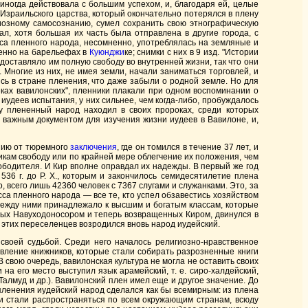
ногда действовала с большим успехом, и, благодаря ей, целые
 Израильского царства, который окончательно потерялся в плену
гиозному самосознанию, сумел сохранить свою этнографическую
л, хотя большая их часть была отправлена в другие города, с
сса пленного народа, несомненно, употреблялась на земляные и
бенно на барельефах в
Куюнджи
ке; снимки с них в 9 изд. "Истории
едоставляло им полную свободу во внутренней жизни, так что они
. Многие из них, не имея земли, начали заниматься торговлей, и
ись в стране пленения, что даже забыли о родной земле. Но для
ках вавилонских", пленники плакали при одном воспоминании о
удеев испытания, у них сильнее, чем когда-либо, пробуждалось
у плененный народ находил в своих пророках, среди которых
а важным документом для изучения жизни иудеев в Вавилоне, и,
нию от тюремного
заключения
, где он томился в течение 37 лет, и
икам свободу или по крайней мере облегчение их положения, чем
вободителя. И Кир вполне оправдал их надежды. В первый же год
36 г. до Р. X., которым и закончилось семидесятилетие плена
 всего лишь 42360 человек с 7367 слугами и служанками. Это, за
са пленного народа — все те, кто успел обзавестись хозяйством
между ними принадлежало к высшим и богатым классам, которые
нных Навуходоносором и теперь возвращенных Киром, двинулся в
 этих переселенцев возродился вновь народ иудейский.
 своей судьбой. Среди него началось религиозно-нравственное
вление книжников, которые стали собирать разрозненные книги
свою очередь, вавилонская культура не могла не оставить своих
на его место выступил язык арамейский, т. е. сиро-халдейский,
лмуд и др.). Вавилонский плен имел еще и другое значение. До
пленения иудейский народ сделался как бы всемирным: из плена
ни стали распространяться по всем окружающим странам, всюду