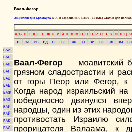
Ваал-Фегор
Энциклопедия Брокгауза
Ф.А. и Ефрона И.А. (1890 - 1916гг.) Статьи для напи
А
Б
В
Г
Д
Е
Ё
Ж
З
И
Й
К
Л
М
Н
О
П
Р
С
Т
У
Ф
Х
Ц
Ч
В
ВА
ВВ
ВД
ВЕ
ВЁ
ВЖ
ВЗ
ВИ
ВК
ВЛ
ВМ
В
ВАА
ВАБ
Ваал-Фегор
— моавитский бо
ВАВ
грязном сладострастии и рас
ВАГ
ВАД
от горы Пеор или Фегор, к 
ВАЕ
Когда народ израильский на
ВАЖ
победоносно двинулся впе
ВАЗ
ВАИ
народцы, один из этих народо
ВАЙ
противостать Израилю сил
ВАК
прорицателя Валаама, к д
ВАЛ