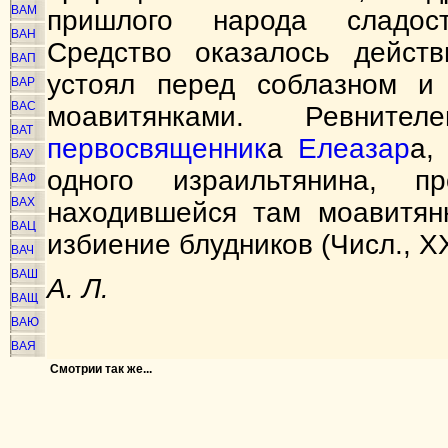
ВАМ
пришлого народа сладост
ВАН
Средство оказалось действ
ВАП
устоял перед соблазном и 
ВАР
ВАС
моавитянками. Ревнит
ВАТ
первосвященник
а
Елеазар
а,
ВАУ
одного израильтянина, 
ВАФ
ВАХ
находившейся там моавитян
ВАЦ
избиение блудников (Числ., X
ВАЧ
ВАШ
А. Л.
ВАЩ
ВАЮ
ВАЯ
Смотрии так же...