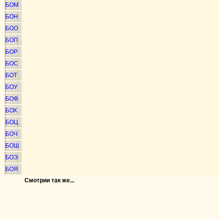
БОМ
БОН
БОО
БОП
БОР
БОС
БОТ
БОУ
БОФ
БОХ
БОЦ
БОЧ
БОШ
БОЭ
БОЯ
Смотрии так же...