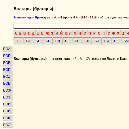
Болгары (булгары)
Энциклопедия Брокгауза
Ф.А. и Ефрона И.А. (1890 - 1916гг.) Статьи для напи
А
Б
В
Г
Д
Е
Ё
Ж
З
И
Й
К
Л
М
Н
О
П
Р
С
Т
У
Ф
Х
Ц
Ч
Б
БА
ББ
БГ
БД
БЕ
БЁ
БЖ
БЗ
БИ
БЛ
БМ
БОА
БОБ
Болгары (булгары)
— народ, живший в V—XVI веках по Волге и Каме;
БОВ
БОГ
БОД
БОЕ
БОЖ
БОЗ
БОИ
БОЙ
БОК
БОЛ