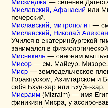
Мискинджа
— селение Дагеста
Миславский, Афанасий
или Ми
печерский.
Миславский, митрополит
— см
Миславский, Николай Алекса
Учился в екатеринбургской ги
занимался в физиологической
Мисникель
— синоним мышьяко
Мисор
— см. Майсур, Мизоре,
Миср
— земледельческое плем
Горакпуском, Азимгарском и 
себя Бхун-хар или Бхуйн-хар.
Мисраим
(Mizraim) — имя Еги
финикиян Мисра, у ассиро-ва