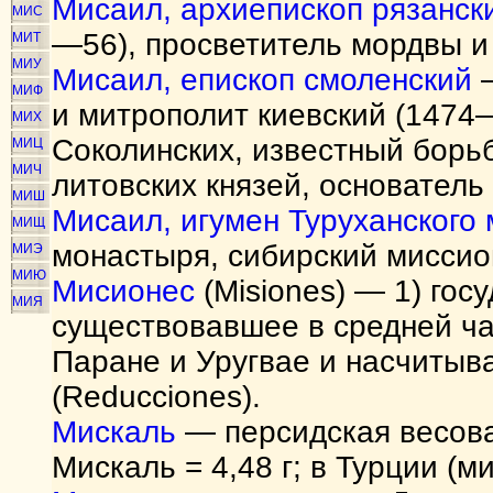
Мисаил, архиепископ рязанск
МИС
—56), просветитель мордвы и 
МИТ
МИУ
Мисаил, епископ смоленский
—
МИФ
и митрополит киевский (1474
МИХ
Соколинских, известный борь
МИЦ
МИЧ
литовских князей, основатель
МИШ
Мисаил, игумен Туруханского
МИЩ
монастыря, сибирский миссио
МИЭ
МИЮ
Мисионес
(Misiones) — 1) госу
МИЯ
существовавшее в средней ча
Паране и Уругвае и насчитыв
(Reducciones).
Мискаль
— персидская весовая
Мискаль = 4,48 г; в Турции (мит