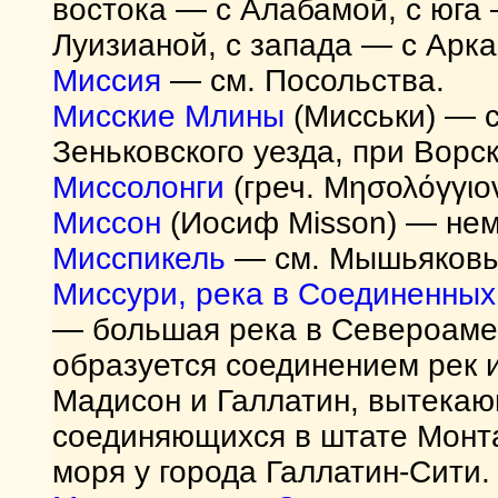
востока — с Алабамой, с юга
Луизианой, с запада — с Арка
Миссия
— см. Посольства.
Мисские Млины
(Мисськи) — с
Зеньковского уезда, при Ворск
Миссолонги
(греч. Μησολόγγιον
Миссон
(Иосиф Misson) — нем
Мисспикель
— см. Мышьяковы
Миссури, река в Соединенных
— большая река в Североаме
образуется соединением рек 
Мадисон и Галлатин, вытекаю
соединяющихся в штате Монта
моря у города Галлатин-Сити.