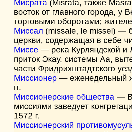
Мисрата
(Misrata, также Masra
восток от главного города, у
торговыми оборотами; жителе
Миссал
(missale, le missel) —
церкви, содержащая в себе ч
Миссе
— река Курляндской и 
приток Экау, системы Аа, выт
части Фридрихштадтского уез
Миссионер
— еженедельный ж
гг.
Миссионерские общества
— В 
миссиями заведует конгрегаци
1572 г.
Миссионерский противомусул