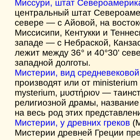
Миссури, штат Североамерик
центральный штат Североамер
севере — с Айовой, на восто
Миссисипи, Кентукки и Теннес
западе — с Небраской, Канза
лежит между 36° и 40°30' севе
западной долготы.
Мистерии, вид средневеково
производят или от ministeriu
mysterium, μυστήριον — таинс
религиозной драмы, название
на весь род этих представлен
Мистерии, у древних греков
(Μ
Мистерии древней Греции пре