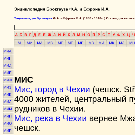
Энциклопедия Брокгауза Ф.А. и Ефрона И.А.
Энциклопедия Брокгауза
Ф.А. и Ефрона И.А. (1890 - 1916гг.) Статьи для напи
А
Б
В
Г
Д
Е
Ё
Ж
З
И
Й
К
Л
М
Н
О
П
Р
С
Т
У
Ф
Х
Ц
Ч
М
МИ
МА
МВ
МГ
МЕ
МЁ
МЗ
МИ
МК
МЛ
МН
МИА
МИГ
МИД
МИЕ
МИС
МИЖ
Мис, город в Чехии
(чешск. Stř
МИЗ
МИК
4000 жителей, центральный п
МИЛ
рудников в Чехии.
МИМ
Мис, река в Чехии
вернее Мжа,
МИН
МИО
чешск.
МИР