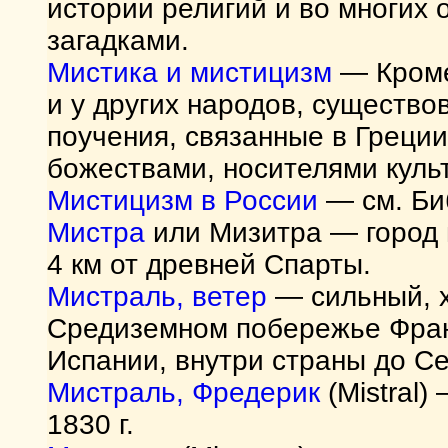
истории религий и во многих 
загадками.
Мистика и мистицизм
— Кроме 
и у других народов, существ
поучения, связанные в Греци
божествами, носителями куль
Мистицизм в России
— см. Би
Мистра
или Мизитра — город н
4 км от древней Спарты.
Мистраль, ветер
— сильный, х
Средиземном побережье Фран
Испании, внутри страны до С
Мистраль, Фредерик
(Mistral)
1830 г.