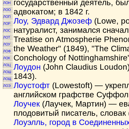
государственный деятель, бы
ЛОН
адвокатом; в 1842 г.
ЛОО
ЛОП
Лоу, Эдвард Джозеф
(Lowe, ро
ЛОР
натуралист, занимался сначал
ЛОС
Treatise on Atmospherie Phenom
ЛОТ
ЛОУ
the Weather" (1849), "The Clim
ЛОФ
Conchology of Nottinghamshire"
ЛОХ
Лоудон
(John Claudius Loudon
ЛОЦ
ЛОШ
1843).
ЛОЩ
Лоустофт
(Lowestoft) — укреп
ЛОЭ
английском графстве Суффол
Лоучек
(Лаучек, Мартин) — ев
плодовитый писатель, словак 
Лоуэлль, город в Соединенны