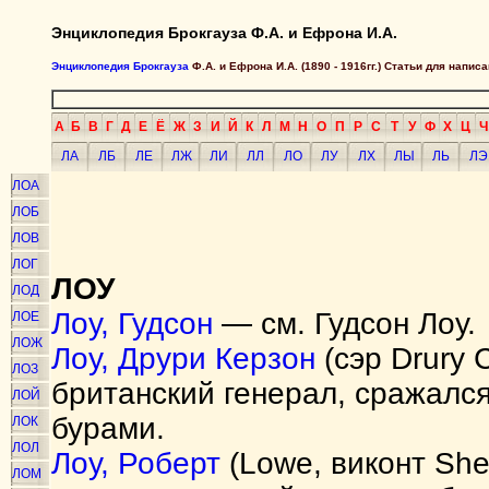
Энциклопедия Брокгауза Ф.А. и Ефрона И.А.
Энциклопедия Брокгауза
Ф.А. и Ефрона И.А. (1890 - 1916гг.) Статьи для напи
А
Б
В
Г
Д
Е
Ё
Ж
З
И
Й
К
Л
М
Н
О
П
Р
С
Т
У
Ф
Х
Ц
Ч
ЛА
ЛБ
ЛЕ
ЛЖ
ЛИ
ЛЛ
ЛО
ЛУ
ЛХ
ЛЫ
ЛЬ
ЛЭ
ЛОА
ЛОБ
ЛОВ
ЛОГ
ЛОУ
ЛОД
Лоу, Гудсон
— см. Гудсон Лоу.
ЛОЕ
ЛОЖ
Лоу, Друри Керзон
(сэр Drury 
ЛОЗ
британский генерал, сражался
ЛОЙ
бурами.
ЛОК
ЛОЛ
Лоу, Роберт
(Lowe, виконт She
ЛОМ