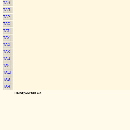
ТАН
ТАП
ТАР
ТАС
ТАТ
ТАУ
ТАФ
ТАХ
ТАЦ
ТАЧ
ТАШ
ТАЭ
ТАЯ
Смотрии так же...