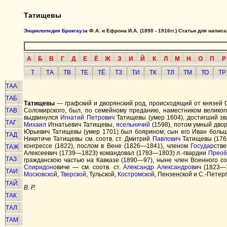
Татищевы
Энциклопедия Брокгауза
Ф.А. и Ефрона И.А. (1890 - 1916гг.) Статьи для напи
А
Б
В
Г
Д
Е
Ё
Ж
З
И
Й
К
Л
М
Н
О
П
Р
Т
ТА
ТВ
ТЕ
ТЁ
ТЗ
ТИ
ТК
ТЛ
ТМ
ТО
ТР
ТАА
ТАБ
Татищевы
— графский и дворянский род, происходящий от князей
ТАВ
Соломирского, был, по семейному преданию, наместником велико
выдвинулся
Игнатий
Петрович
Татищевы (умер 1604), достигший зв
ТАГ
Михаил
Игнатьевич Татищевы,
ясельничий
(1598), потом умный двор
Юрьевич Татищевы (умер 1701) был боярином; сын его Иван больш
ТАД
Никитиче Татищевы см. соотв. ст. Дмитрий
Павлович
Татищевы (176
конгрессе (1822), послом в Вене (1826—1841), членом
Государ
ств
ТАЖ
Алексеевич (1739—1823) командовал (1783—1803) л.-гвардии
Преоб
ТАЗ
гражданскою частью на Кавказе (1890—97), ныне член Военного с
Спиридон
овиче — см. соотв. ст.
Александр
Александров
ич (1823—
ТАИ
Московско
й,
Тверской
, Тульской,
Костромско
й, Пензенской и С.-Петербу
ТАЙ
В. Р.
ТАК
ТАЛ
ТАМ