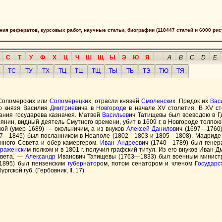
сания рефератов, курсовых работ, научные статьи, биографии (118447 статей и 6000 рис
С
Т
У
Ф
Х
Ц
Ч
Ш
Щ
Ы
Э
Ю
Я
A
B
C
D
E
ТС
ТУ
ТХ
ТЦ
ТШ
ТЩ
ТЫ
ТЬ
ТЭ
ТЮ
ТЯ
 Соломерских или
Соломерецки
х, отрасли князей
Смоленски
х. Предок их
Вас
го князя Василия
Дмитриев
ича в
Новгород
е в начале XV столетия. В XV с
ания государева казначея. Матвей
Васильев
ич Татищевы был воеводою в Г
янин, видный деятель Смутного времени, убит в 1609 г. в Новгороде толп
ой (умер 1689) — окольничим, а из внуков
Алексей
Данилов
ич (1697—1760
7—1845) был посланником в Неаполе (1802—1803 и 1805—1808), Мадриде 
енного Совета и обер-камергером.
Иван
Андреев
ич (1740—1789) был генер
раженски
м полком и в 1801 г. получил графский титул. Из его внуков Иван 
овета. —
Александр
Иванович Татищевы (1763—1833) был военным министром
1895) был пензенским
губернатор
ом, потом сенатором и членом
Государс
ргской губ. (Гербовник, II, 17).