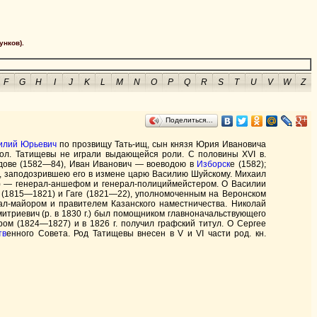
унков).
F
G
H
I
J
K
L
M
N
O
P
Q
R
S
T
U
V
W
Z
Поделиться…
илий
Юрьевич
по прозвищу Тать-ищ, сын князя Юрия Ивановича
тол. Татищевы не играли выдающейся роли. С половины XVI в.
дове (1582—84), Иван Иванович — воеводою в
Изборск
е (1582);
ою, заподозрившею его в измене царю Василию Шуйскому. Михаил
) — генерал-аншефом и генерал-полициймейстером. О Василии
(1815—1821) и Гаге (1821—22), уполномоченным на Веронском
ал-майором и правителем Казанского наместничества. Николай
Дмитриевич (р. в 1830 г.) был помощником главноначальствующего
 (1824—1827) и в 1826 г. получил графский титул. О Сергее
тв
енного Совета. Род Татищевы внесен в V и VI части род. кн.