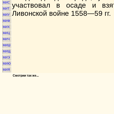
МИС
участвовал в осаде и взя
МИТ
Ливонской войне 1558—59 гг.
МИУ
МИФ
МИХ
МИЦ
МИЧ
МИШ
МИЩ
МИЭ
МИЮ
МИЯ
Смотрии так же...