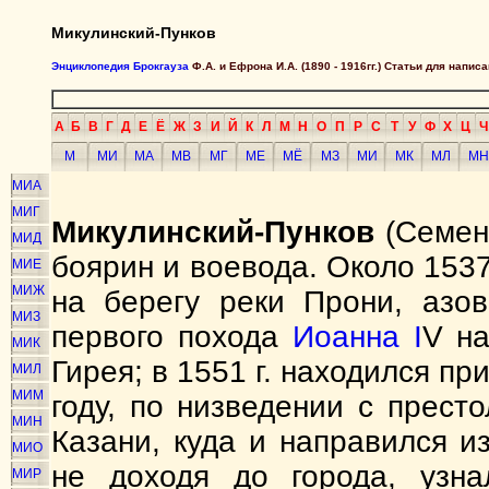
Микулинский-Пунков
Энциклопедия Брокгауза
Ф.А. и Ефрона И.А. (1890 - 1916гг.) Статьи для напи
А
Б
В
Г
Д
Е
Ё
Ж
З
И
Й
К
Л
М
Н
О
П
Р
С
Т
У
Ф
Х
Ц
Ч
М
МИ
МА
МВ
МГ
МЕ
МЁ
МЗ
МИ
МК
МЛ
МН
МИА
МИГ
Микулинский-Пунков
(Семен 
МИД
боярин и воевода. Около 1537
МИЕ
МИЖ
на берегу реки Прони, азов
МИЗ
первого похода
Иоанна I
V н
МИК
Гирея; в 1551 г. находился п
МИЛ
МИМ
году, по низведении с прест
МИН
Казани, куда и направился и
МИО
не доходя до города, узн
МИР