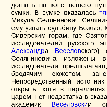
догнать на коне пешего пут
сумки. В сумке оказалась
тя
Микула Селянинович Селянин
ему узнать судьбину Божью, 
Сиверским горам, где Свято
исследователей русского 
Александр
а
Веселов
ского)
Селяниновича изложены 
исследователи предполагаю
бродячим сюжетом, за
Непосредственный источни
открыть, хотя в параллелях
царем, нет недостатка в сказ
академик
Веселовски
й ср