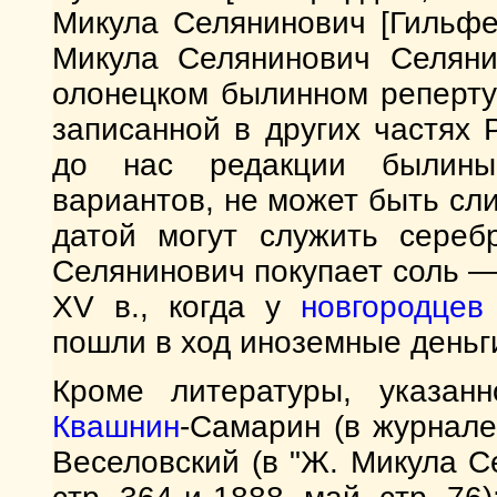
Микула Селянинович [Гильфер
Микула Селянинович Селяни
олонецком былинном реперту
записанной в других частях
до нас редакции былины
вариантов, не может быть сл
датой могут служить сере
Селянинович покупает соль —
XV в., когда у
новгородцев
пошли в ход иноземные деньги
Кроме литературы, указа
Квашнин
-Самарин (в журнале 
Веселовский (в "Ж. Микула С