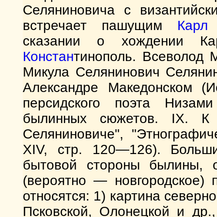
Селяниновича с византийски
встречает пашущим
Кар
сказании о хождении К
Констан
тинополь. Всеволод 
Микула Селянинович Селянин
Александре Македонском (И
персидского поэта Низам
былинных сюжетов. IX. К
Селяниновиче", "Этнографич
XIV, стр. 120—126). Больши
бытовой стороны былины, о
(вероятно — новгородское) 
относятся: 1) картина северн
Псковской, Олонецкой и др.