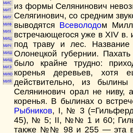
МИС
из формы Селянинович невоз
МИТ
Селягинович, со средним зву
МИУ
выводятся
Всеволодо
м Милл
МИФ
МИХ
встречающегося уже в XIV в.
МИЦ
под траву и лес. Названи
МИЧ
Олонецкой губернии. Пахат
МИШ
МИЩ
было крайне трудно: прихо
МИЭ
коренья деревьев, хотя
МИЮ
действительно, из былины
МИЯ
Селянинович орал не ниву, а
коренья. В былинах о встре
Рыбников
, I, № 3 (=Гильфер
45), № 5; II, №№ 1 и 60; Ги
также №№ 98 и 255 — эта вс