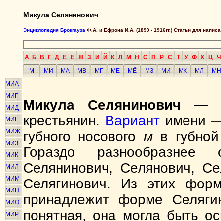
Микула Селянинович
Энциклопедия Брокгауза
Ф.А. и Ефрона И.А. (1890 - 1916гг.) Статьи для напи
А
Б
В
Г
Д
Е
Ё
Ж
З
И
Й
К
Л
М
Н
О
П
Р
С
Т
У
Ф
Х
Ц
Ч
М
МИ
МА
МВ
МГ
МЕ
МЁ
МЗ
МИ
МК
МЛ
МН
МИА
МИГ
Микула Селянинович
— зн
МИД
крестьянин.
Вариант
имени —
МИЕ
МИЖ
губного носового
м
в губной
МИЗ
Гораздо разнообразнее 
МИК
Селянинович, Селянович, Се
МИЛ
МИМ
Селягинович. Из этих фор
МИН
принадлежит форме Селягин
МИО
понятная, она могла быть о
МИР