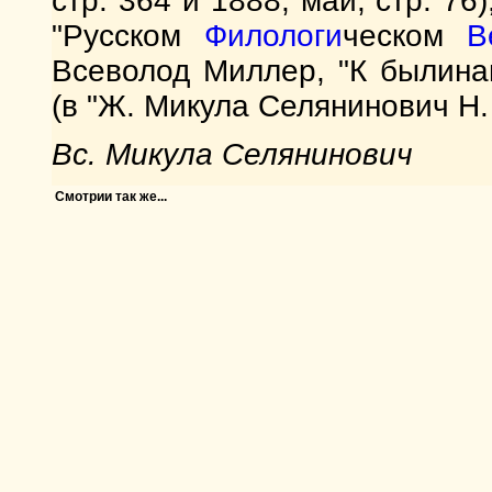
стр. 364 и 1888, май, стр. 7
"Русском
Филологи
ческом
В
Всеволод Миллер, "К былина
(в "Ж. Микула Селянинович Н. 
Вс. Микула Селянинович
Смотрии так же...