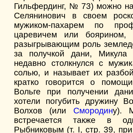
Гильфердинг, № 73) можно на
Селянинович в своем роск
мужиком-пахарем по проф
царевичем или боярином,
разыгрывающим роль земледел
за получкой дани, Микула 
недавно столкнулся с мужик
солью, и называет их разбо
кратко говорится о помощи
Вольге при получении дани
хотели погубить дружину Во
Волхов (или
Смородин
у). 
встречается также в од
Рыбниковым (т. I, стр. 39, п