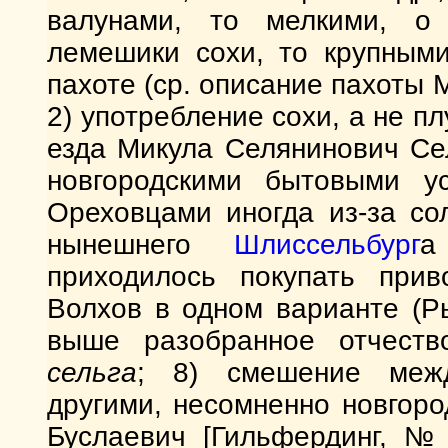
валунами, то мелкими, о 
лемешики сохи, то крупными
пахоте (ср. описание пахоты
2) употребление сохи, а не пл
езда Микула Селянинович Се
новгородскими бытовыми ус
Ореховцами иногда из-за со
нынешнего
Шлиссельбург
а
приходилось покупать прив
Волхов в одном варианте (Рыб
выше разобранное отчеств
сельга
; 8) смешение меж
другими, несомненно новгоро
Буслаевич [Гильфердинг, № 