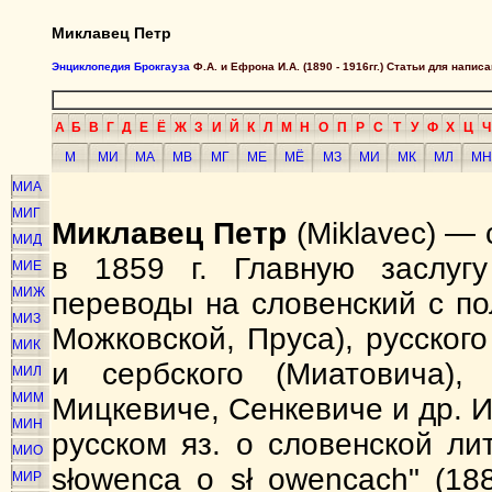
Миклавец Петр
Энциклопедия Брокгауза
Ф.А. и Ефрона И.А. (1890 - 1916гг.) Статьи для напи
А
Б
В
Г
Д
Е
Ё
Ж
З
И
Й
К
Л
М
Н
О
П
Р
С
Т
У
Ф
Х
Ц
Ч
М
МИ
МА
МВ
МГ
МЕ
МЁ
МЗ
МИ
МК
МЛ
МН
МИА
МИГ
Миклавец Петр
(Miklavec) — 
МИД
в 1859 г. Главную заслуг
МИЕ
МИЖ
переводы на словенский с по
МИЗ
Можковской, Пруса), русского
МИК
и сербского (Миатовича),
МИЛ
МИМ
Мицкевиче, Сенкевиче и др. И
МИН
русском яз. о словенской ли
МИО
słowenca о sł owencach" (1885
МИР