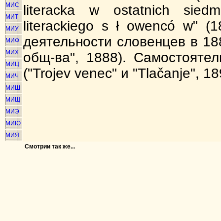
МИС
literacka w ostatnich sied
МИТ
literackiego s ł owencó w" (
МИУ
деятельности словенцев в 1887
МИФ
МИХ
общ-ва", 1888). Самостояте
МИЦ
("Trojev venec" и "Tlačanje", 
МИЧ
МИШ
МИЩ
МИЭ
МИЮ
МИЯ
Смотрии так же...