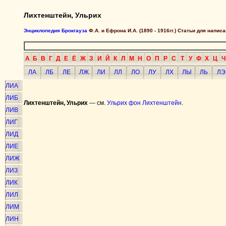
Лихтенштейн, Ульрих
Энциклопедия Брокгауза
Ф.А. и Ефрона И.А. (1890 - 1916гг.) Статьи для напи
А
Б
В
Г
Д
Е
Ё
Ж
З
И
Й
К
Л
М
Н
О
П
Р
С
Т
У
Ф
Х
Ц
Ч
ЛА
ЛБ
ЛЕ
ЛЖ
ЛИ
ЛЛ
ЛО
ЛУ
ЛХ
ЛЫ
ЛЬ
ЛЭ
ЛИА
ЛИБ
Лихтенштейн, Ульрих
— см.
Ульрих фон Лихтенштейн
.
ЛИВ
ЛИГ
ЛИД
ЛИЕ
ЛИЖ
ЛИЗ
ЛИК
ЛИЛ
ЛИМ
ЛИН