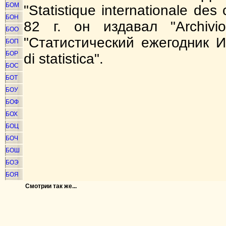
БОМ
"Statistique internationale de
БОН
82 г. он издавал "Archivio
БОО
"Статистический ежегодник И
БОП
БОР
di statistica".
БОС
БОТ
БОУ
БОФ
БОХ
БОЦ
БОЧ
БОШ
БОЭ
БОЯ
Смотрии так же...