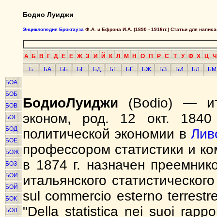
Бодио Луиджи
Энциклопедия Брокгауза
Ф.А. и Ефрона И.А. (1890 - 1916гг.) Статьи для напи
А
Б
В
Г
Д
Е
Ё
Ж
З
И
Й
К
Л
М
Н
О
П
Р
С
Т
У
Ф
Х
Ц
Ч
Б
БА
ББ
БГ
БД
БЕ
БЁ
БЖ
БЗ
БИ
БЛ
БМ
БОА
БОБ
Бодио
Луиджи
(Bodio) — ит
БОВ
эконом, род. 12 окт. 184
БОГ
БОД
политической экономии в
Лив
БОЕ
профессором статистики и ко
БОЖ
в 1874 г. назначен преемни
БОЗ
БОИ
итальянского статистическог
БОЙ
sul commercio esterno terrestre 
БОК
"Della statistica nei suoi rappo
БОЛ