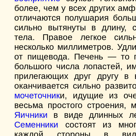
более, чем у всех других ам
отличаются полушария больш
сильно вытянуты в длину, 
тела. Правое легкое силь
несколько миллиметров. Удл
от пищевода. Печень — то п
большого числа лопастей, и
прилегающих друг другу в 
оканчивается сильно развит
мочеточник
и, идущие из оч
весьма простого строения,
Яичники
в виде длинных лен
Семенники
состоят из мног
каждой стороны в вид