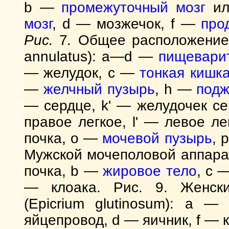
b —
промежуточный мозг
и
мозг
, d — мозжечок, f —
про
Рис.
7
.
Общее расположение 
annulatus): a—d —
пищевари
— желудок, c —
тонкая кишк
—
желчный пузырь
, h —
подж
— сердце, k' — желудочек с
правое легкое, l' — левое л
почка, o —
мочевой пузырь
, 
Мужской мочеполовой аппарат 
почка, b —
жировое тело
, c 
— клоака. Рис. 9. Женски
(Epicrium glutinosum): a 
яйцепровод, d — яичник, f — 