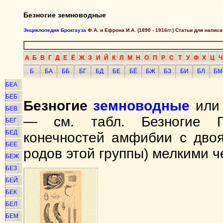
Безногие земноводные
Энциклопедия Брокгауза
Ф.А. и Ефрона И.А. (1890 - 1916гг.) Статьи для напи
А
Б
В
Г
Д
Е
Ё
Ж
З
И
Й
К
Л
М
Н
О
П
Р
С
Т
У
Ф
Х
Ц
Ч
Б
БА
ББ
БГ
БД
БЕ
БЁ
БЖ
БЗ
БИ
БЛ
БМ
БЕА
БЕБ
Безногие
земноводные
или 
БЕВ
— см. табл. Безногие 
БЕГ
БЕД
конечностей амфибии с двоя
БЕЕ
родов этой группы) мелкими 
БЕЖ
БЕЗ
БЕЙ
БЕК
БЕЛ
БЕМ