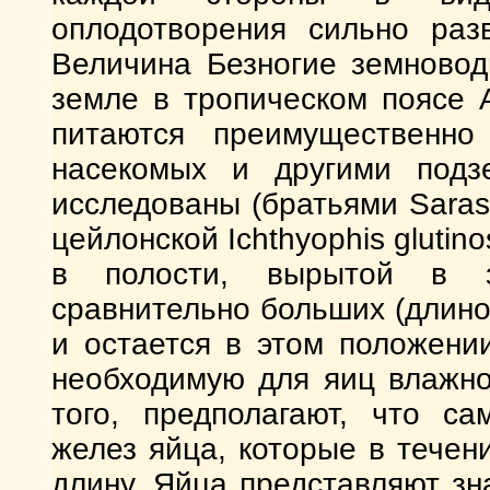
оплодотворения сильно разв
Величина Безногие земново
земле в тропическом поясе 
питаются преимущественно
насекомых и другими подз
исследованы (братьями Saras
цейлонской Ichthyophis gluti
в полости, вырытой в з
сравнительно больших (длиной
и остается в этом положени
необходимую для яиц влажно
того, предполагают, что с
желез яйца, которые в течен
длину. Яйца представляют зн