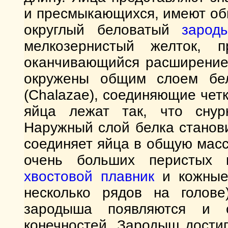
и пресмыкающихся, имеют об
округлый беловатый
зарод
мелкозернистый желток, 
оканчивающийся расширением 
окружены общим слоем бел
(Chalazae), соединяющие чет
яйца лежат так, что снур
Наружный слой белка станов
соединяет яйца в общую масс
очень больших перистых к
хвостовой плавник
и кожны
несколько рядов на голов
зародыша появляются и с
конечностей. Зародыш дости