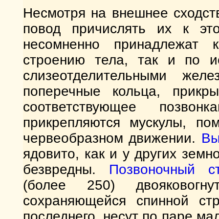
Несмотря на внешнее сходст
повод причислять их к это
несомненно принадлежат к
строению тела, так и по и
слизеотделительными жел
поперечные кольца, прикр
соответствующее позво
прикрепляются мускулы, по
червеобразном движении.
Вы
ядовито, как и у других зем
безвредны.
Позвоночный с
(более 250) двояковогн
сохраняющейся спинной стр
последнего, несут по паре ма