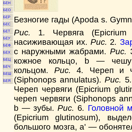
БЕН
БЕО
БЕР
Безногие гады (Apoda s. Gymn
БЕС
Рис.
1
.
Червяга (Epicrium 
БЕТ
БЕУ
насиживающая их.
Рис.
2
.
За
БЕФ
с наружными жабрами.
Рис.
БЕХ
кожное кольцо, b — чешу
БЕЦ
БЕЧ
кольцом.
Рис.
4
.
Череп и ча
БЕШ
(Siphonops annulatus).
Рис.
5
БЕЯ
Череп червяги (Epicrium glu
череп червяги (Siphonops ann
b — зубы.
Рис.
6
.
Головной м
(Epicrium glutinosum), вы
большого мозга, a' — обонят