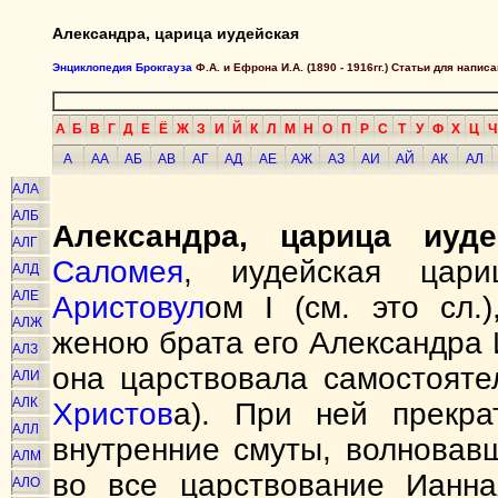
Александра, царица иудейская
Энциклопедия Брокгауза
Ф.А. и Ефрона И.А. (1890 - 1916гг.) Статьи для напи
А
Б
В
Г
Д
Е
Ё
Ж
З
И
Й
К
Л
М
Н
О
П
Р
С
Т
У
Ф
Х
Ц
Ч
А
АА
АБ
АВ
АГ
АД
АЕ
АЖ
АЗ
АИ
АЙ
АК
АЛ
АЛА
АЛБ
Александра, царица иуде
АЛГ
Саломея
, иудейская цар
АЛД
АЛЕ
Аристовул
ом I (см. это сл.
АЛЖ
женою брата его Александра И
АЛЗ
она царствовала самостояте
АЛИ
АЛК
Христов
а). При ней прекр
АЛЛ
внутренние смуты, волновав
АЛМ
во все царствование Ианна
АЛО