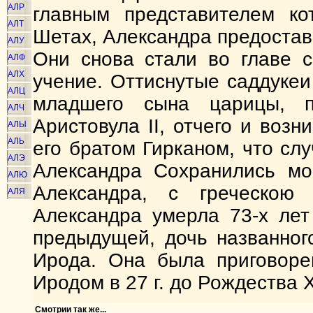
АЛР
главным представителем к
АЛТ
Шетах, Александра предостав
АЛУ
Они снова стали во главе с
АЛФ
АЛХ
учение. Оттиснутые саддукеи
АЛЦ
младшего сына царицы, пр
АЛЧ
Аристовула II, отчего и воз
АЛЫ
АЛЬ
его братом Гирканом, что сл
АЛЭ
Александра Сохранились мо
АЛЮ
Александра, с греческою 
АЛЯ
Александра умерла 73-х лет
предыдущей, дочь названног
Ирода. Она была приговоре
Иродом в 27 г. до Рождества 
Смотрии так же...