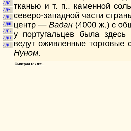
АДС
тканью и т. п., каменной со
АДУ
северо-западной части стран
АДЦ
центр —
Вадан
(4000 ж.) с о
АДШ
АДЪ
у португальцев была здесь
АДЫ
ведут оживленные торговые
АДЬ
Нуном
.
Смотрии так же...