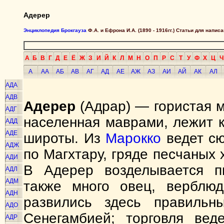
Адерер
Энциклопедия Брокгауза
Ф.А. и Ефрона И.А. (1890 - 1916гг.) Статьи для напи
А
Б
В
Г
Д
Е
Ё
Ж
З
И
Й
К
Л
М
Н
О
П
Р
С
Т
У
Ф
Х
Ц
Ч
А
АА
АБ
АВ
АГ
АД
АЕ
АЖ
АЗ
АИ
АЙ
АК
АЛ
АДА
АДВ
Адерер
(Адрар) — гористая м
АДГ
населенная маврами, лежит к
АДД
АДЕ
широты. Из
Марокко
ведет сю
АДЖ
по Магхтару, гряде песчаных
АДИ
В Адерер возделывается пш
АДЛ
АДМ
также много овец, верблю
АДН
развились здесь правильн
АДО
Сенегамбией; торговля вед
АДР