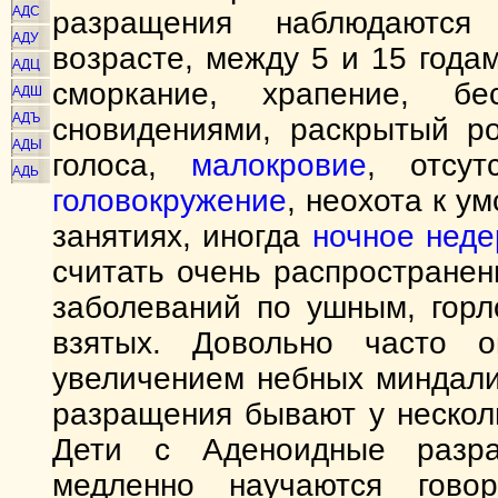
АДС
разращения наблюдаются
АДУ
возрасте, между 5 и 15 года
АДЦ
сморкание, храпение, б
АДШ
АДЪ
сновидениями, раскрытый ро
АДЫ
голоса,
малокровие
, отсут
АДЬ
головокружение
, неохота к у
занятиях, иногда
ночное
неде
считать очень распростране
заболеваний по ушным, горл
взятых. Довольно часто о
увеличением небных миндали
разращения бывают у нескол
Дети с Аденоидные разр
медленно научаются гов