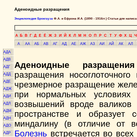
Аденоидные разращения
Энциклопедия Брокгауза
Ф.А. и Ефрона И.А. (1890 - 1916гг.) Статьи для напи
А
Б
В
Г
Д
Е
Ё
Ж
З
И
Й
К
Л
М
Н
О
П
Р
С
Т
У
Ф
Х
Ц
Ч
А
АА
АБ
АВ
АГ
АД
АЕ
АЖ
АЗ
АИ
АЙ
АК
АЛ
АДА
АДВ
Аденоидные разращения
АДГ
разращения носоглоточного 
АДД
АДЕ
чрезмерное разращение желез
АДЖ
при нормальных условиях 
АДИ
возвышений вроде валиков н
АДЛ
АДМ
пространстве и образует 
АДН
миндалину (в отличие от в
АДО
Болезнь
встречается во всех
АДР