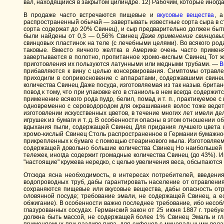
вал, находящийся в закрытом цилиндре. 12) Рабочим, которые иногда
В продаже часто встречаются пищевые и
вкусовые вещества
, 
распространенный обычай — завертывать известные сорта сыра в ст
сорта содержат до 20% Свинец), и сыр предварительно должен быть
были найдены от 0,3 — 0,56% Свинец
Даже npuменение свинцовы
свинцовых пластинок на теле (с лечебными целями). Во всякого ро
таковые. Вместо яичного желтка в Америке очень часто применя
завертывается в полотно, пропитанное хромо-кислым Свинец Тот ж
приготовления их пользуются латунными или медными трубами. —
В
прибавляются к вину с целью консервирования. Симптомы отравле
приходили в соприкосновение с аппаратами, содержавшими свинец
количества Свинец Даже посуда, изготовляемая из так назыв. брита
повод к тому, что при упаковке его в станиоль в нем всегда содержи
применение всякого рода пудр, белил, помад и т. п., практикуемо
одновременно с сероводородом для окрашивания волос тоже ведет 
изготовлении искусственных цветов, в течение многих лет имели 
игрушек из бумаги и т. д. В особенности опасны в этом отношении об
вдыхания пыли, содержащей Свинец Для придания лучшего цвета и
хромо-кислый Свинец Столь распространенное в Германии бумажное б
прикрепленных к бумаге с помощью стеаринового мыла. Изготовляем
содержащей довольно большие количества Свинец Но наибольшей о
тележек, иногда содержит громадные количества Свинец (до 43%). И
"настоящие" кружева нередко, с целью увеличения веса, обсыпаются 
Отсюда ясна необходимость, в интересах потребителей, введени
водопроводных труб, дабы гарантировать население от отравлени
сохраняются пищевые или вкусовые вещества, дабы опасность отр
оловянной посуде; требование эмали, не содержащей Свинец, а е
обжигание). В особенности важно последнее требование, ибо несобл
глазурованных сосудах. Германский закон от 25 июня 1887 г. требу
должна быть массой, не содержащей более 1% Свинец Эмаль и гла