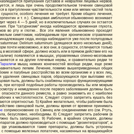
 наблюдаются припухания суставов и невралгии лицевых нервов.
уется, и лишь при очень продолжительном течении свинцовой
ся в притуплении чувствительности кожи или мягких частей тела
 сущности, особого лечения не требует. Кроме общего лечения,
ерпентин и т. п.). Свинцовая
амблиопия
обыкновенно возникает
ит через 4 — 5 дней; но в исключительных случаях он остается
ия. При "сатурнизме" иногда наблюдаются: временная глухота,
ков во рту и глотке... Все эти явления обыкновенно проходят
 тяжелым симптомам, наблюдаемым при хроническом отравлении
 принадлежащие сюда, иногда наблюдаются уже после полугодовых
turmnae: Delirium saturninum (длящееся всего несколько дней),
орм почти невозможно, и все они, в сущности, отличаются только
 в мозговой сфере, должно искать или в прямом действии его на
раличи) появляются в мышцах, управляемых спинно-мозговыми
аняется и на другие плечевые нервы, и сравнительно редки те
Паралич
и мышц нижних конечностей вообще редки, еще реже
равнительно легким. Лечение, помимо вышеприведенных общих
окие и пагубные расстройства во всем организме и у всех лиц,
 удаления свинцовых паров, образующихся при выплавке его,
инцовая пыль, должны быть снабжены хорошо функционирующими
а, при которой подобные работы производились бы или мокрым
у осмотру и немедленно после первого заболевания должны быть
опасности данного ремесла, а равно знакомить их с наиболее
очих к чистоплотности. Следует строго запретить кушать без
аются опрятностью. 5) Крайне желательно, чтобы рабочим была
действию свинцовой пыли, должны время от времени принимать
ое
соприкосновение со Свинец или соединениями его (см. Ртуть,
а, безусловно, необходимы. 8) Следует запретить рабочим (в
лжно быть запрещено. 9) Рабочие, в крайних случаях, должны
епаратов должно производиться с помощью "дезинтеграторов", а
, где упаковываются такие препараты, должны быть устроены
ся с помощью железных лопаточек, насаженных на вращающийся