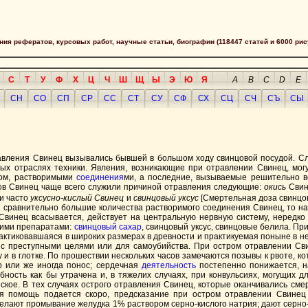
сания рефератов, курсовых работ, научные статьи, биографии (118447 статей и 6000 рис
С
Т
У
Ф
Х
Ц
Ч
Ш
Щ
Ы
Э
Ю
Я
A
B
C
D
E
СН
СО
СП
СР
СС
СТ
СУ
СФ
СХ
СЦ
СЧ
СЪ
СЫ
вления Свинец вызывались бывшей в большом ходу свинцовой посудой. Слу
ых отраслях техники. Явления, возникающие при отравлении Свинец, мог
зом, растворимыми
соединения
ми, а последние, вызываемые решительно в
ов Свинец чаще всего служили причиной отравления следующие:
окись
Свин
и часто
уксусно-кислый Свинец
и
свинцовый уксус
[Смертельная доза свинцово
ятся сравнительно большие количества растворимого соединения Свинец, то н
винец всасывается, действует на центральную нервную систему, нередко п
гими препаратами:
свинцовый сахар
, свинцовый уксус, свинцовые белила. П
актиковавшаяся в широких размерах в древности и практикуемая поныне в н
 с преступными целями или для самоубийства. При остром отравлении С
у и в глотке. По прошествии нескольких часов замечаются позывы к рвоте, к
р или же иногда понос; сердечная
деятельность
постепенно понижается, н
ность как бы утрачена и, в тяжелих случаях, при конвульсиях, могущих д
еское. В тех случаях острого отравления Свинец, которые оканчивались сме
ая помощь подается скоро, предсказание при остром отравлении Свинец
елают промываниe желудка 1% раствором серно-кислого натрия; дают серно-