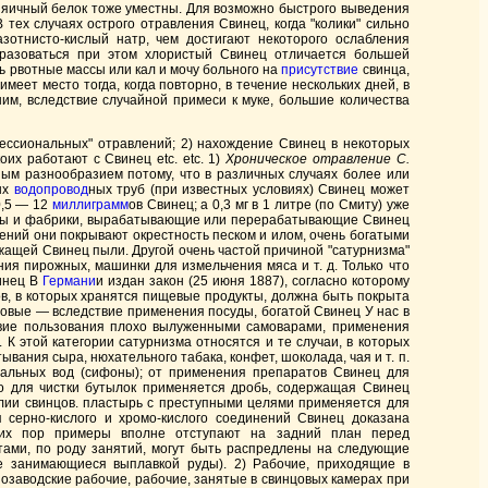
и яичный белок тоже уместны. Для возможно быстрого выведения
тех случаях острого отравления Свинец, когда "колики" сильно
отнисто-кислый натр, чем достигают некоторого ослабления
образоваться при этом хлористый Свинец отличается большей
 рвотные массы или кал и мочу больного на
присутствие
свинца,
имеет место тогда, когда повторно, в течение нескольких дней, в
м, вследствие случайной примеси к муке, большие количества
фессиональных" отравлений; 2) нахождение Свинец в некоторых
их работают с Свинец etc. etc. 1)
Хроническое отравление C.
ным разнообразием потому, что в различных случаях более или
ых
водопровод
ных труб (при известных условиях) Свинец может
0,5 — 12
миллиграмм
ов Свинец; а 0,3 мг в 1 литре (по Смиту) уже
воды и фабрики, вырабатывающие или перерабатывающие Свинец
ений они покрывают окрестность песком и илом, очень богатыми
ржащей Свинец пыли. Другой очень частой причиной "сатурнизма"
ния пирожных, машинки для измельчения мяса и т. д. Только что
винец В
Германи
и издан закон (25 июня 1887), согласно которому
в, в которых хранятся пищевые продукты, должна быть покрыта
совые — вследствие применения посуды, богатой Свинец У нас в
ствие пользования плохо вылуженными самоварами, применения
 К этой категории сатурнизма относятся и те случаи, в которых
вания сыра, нюхательного табака, конфет, шоколада, чая и т. п.
ральных вод (сифоны); от применения препаратов Свинец для
что для чистки бутылок применяется дробь, содержащая Свинец
лии свинцов. пластырь с преступными целями применяется для
 серно-кислого и хромо-кислого соединений Свинец доказана
х пор примеры вполне отступают на задний план перед
ами, по роду занятий, могут быть распредлены на следующие
не занимающиеся выплавкой руды). 2) Рабочие, приходящие в
озаводские рабочие, рабочие, занятые в свинцовых камерах при