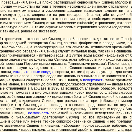
но и превращения Свинец в плохо растворимый серно-кислый Свинец Молоко 
лучше — йодистый натрий в течение нескольких дней после отравления. В 
ьно натянутом пульсе и ускоренном дыхании назначают амилнитрит и аз
не следует давать хлористого натрия (поваренной соли), ибо могущий 
ончательного диагноза острого отравления свинцом необходимо исследовать
ческим отравлением Свинец стоит
подострое
(subacute) отравление, которое 
итературе описаны такие случаи: массовые отравления хлебом (содержавши
так назыв. poudre de succession).
) хроническое отравление Свинец, в особенности в виде так назыв. "про
р за продажей препаратов Свинец, за теми фабриками и заведениями, в ко
ма многочисленны, а характеризующие его симптомы отличаются чрезвычай
ронического отравления Свинец служит питьевая вода, так как из свинцов
ски примешиваются к питьевой воде. В 1 литре воды может находиться от 
вольно значительные количества Свинец, если поблизости их находятся за
кой провинции Пруссии прямо прозваны "свинцовыми речками". После наводн
гко может наступить у ездоков отравление Свинец вследствие вдыхания соде
 ложки,
измерительные сосуды
, воронки, всякие формы, служащие для пече
вляемые из олова, нередко содержат довольно значительные количества С
лова, не должны содержать более 10% Свинец, а
поверхность
таких предмето
м не менее, в Германии до сих пор продолжаются отравления — иногда мас
вые отравления в Варшаве в 1890 г.] возникают, главным образом, вслед
лучае не помогает и многократная выварка новой посуды со слабым уксусом.
й, рыб), когда для заделки их применялся богатый Свинец припой; от заверты
ких частей, содержащих Свинец, для разлива пива, при фабрикации мине
соски) и т. д. Свинец, далее, попадает во всякого рода напитки, потому 
ратов Свинец также может повести к сатурнизму. В некоторых городах Анг
авлению Свинец
Возможность
серьезной интоксикации вследствие принятия
орить о "неядовитых" препаратах Свинец
Но все приведенные до си
ие в более или менее тесное соприкосновение со Свинец и его препарат
металлическим Свинец (пильщики, наборщики; горнозаводские рабочие, 
свинцовых паров (выделыватели свинцовой дроби, отливальщики пуль, горн