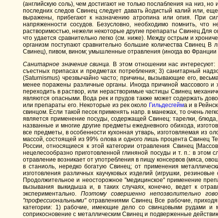
(английскую соль), чем достигают не только послабления на низ, 
последних следов Свинец следует давать йодистый калий или, еще 
выражены, прибегают к назначению атропина или опия. При сил
напряженности сосудов. Безусловно, необходимо помнить, что 
растворимостью, нежели некоторые другие препараты Свинец Для ок
что удается сравнительно легко (см. ниже). Между острым и хрони
организм поступают сравнительно большие количества Свинец В л
Свинец), пивом, вином; умышленные отравления (иногда во Франции с 
Санитарное значение свинца.
В этом отношении нас интересуют: 1
съестных припасах и предметах потребления; 3) санитарный надзо
(Saturnismus) чрезвычайно часто; причины, вызывающие его, весь
менее поражены различные органы. Иногда причиной массового и х
переходить в раствор, или нерастворимые частицы Свинец механиче
являются опасными. Вода рек и прудов также может содержать до
или препараты его. Некоторые из рек около
Гильдесгейм
а и в Рейнс
свинцом. Если такой песок применять напр. в манежах, то очень ле
является применение посуды, содержащей Свинец: тарелки, блюда,
названные и многие другие предметы ежедневного обихода, изгото
все предметы, в особенности кухонная утварь, изготовляемая из о
массой, состоящей из 99% олова и одного лишь процента Свинец Те
России, относящиеся к этой категории отравления Свинец [Массо
нецелесообразно приготовленной глиняной посуды и т. п.: в этом с
отравление возникает от употребления в пищу консервов (мяса, овоще
в станиоль, нередко богатую Свинец; от применения металличес
изготовления различных каучуковых изделий (игрушки, резиновые 
Продолжительное и неосторожное "медицинское" применение препа
вызывания выкидыша и, в таких случаях, конечно, ведет к отр
экспериментально.
Поэтому совершенно непозволительно гов
"профессиональными"
отравлениями Свинец Все рабочие, приходящ
категории: 1) рабочие, имеющие дело со свинцовыми рудами и 
соприкосновение с металлическим Свинец и подверженные действию 