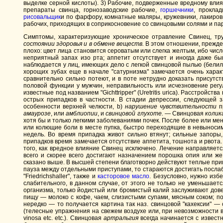
выделке серной кислоты). 3) Рабочие, подверженные вредному влия
препараты свинца, горнозаводские рабочие,
горшечники
, прокла
рисовальщик
и по фарфору, комнатные маляры, кружевники, лакировщ
рабочих, приходящих в соприкосновение со свинцовыми солями и па
Симптомы, характеризующие хроническое отравление Свинец, тру
состоянии здоровья и в обмене веществ.
В этом отношении, прежде
плохо: цвет лица становится сероватым или слегка желтым, ибо чи
неприятный запах изо рта; аппетит отсутствует и иногда даже быв
наблюдается у лиц, имеющих дело с легкой свинцовой пылью (белил
хорощих зубах еще в начале "сатурнизма" замечается очень харак
сравнительно сильно потеют, и в поте нетрудно доказать присутс
половой функции у мужчин, неправильность или исчезновение регу
известные под названием "Gichttripper" (Uretritis urica). Расстро
острых припадков в частности. В стадии депрессии, следующей 
особенности верхней челюсти, b)
нарушение чувствительности
п
амаурозе
, или
амблиопии
, и
свинцовой глухоте.
— Свинцовая
колик
хотя бы и только легкими заболеваниями почек. После более или ме
или колющие боли в месте пупка, быстро переходящие в невыноси
недель. Во время припадка живот сильно втянут; сильные запоры
припадков время замечается отсутствие аппетита, тошнота и рвота.
того, как вредное влияние Свинец исключено. Лечение направляет
всего и скорее всего достигают назначением порошка опия или ж
сказано выше. В высшей степени благотворно действуют теплые при
пауза между отдельными приступами, то стараются достигать посла
"Friedrichshaller", также и
касторовое масло
. Безусловно, нужно изб
слабительного, в данном случае, от этого не только не уменьшает
организма, только йодистый или бромистый калий заслуживают дов
пищу — молоко с кофе, чаем, слизистыми супами, мясным соком; по
нередко — то получается картина так наз. свинцовой "кахексии" 
(телесные упражнения на свежем воздухе или, при невозможности вы
vinosa etc. etc.). Свинцовая
артральгия
всегда начинается с извест