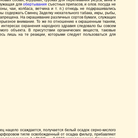
овых сосках, игрушках, трубках для переливания уксуса, вина и
служащая для
обертывания
съестных припасов, и олов. посуда не
ы, чаи, колбаса, ветчина и т. п.) отнюдь не подкрашивались
лжны содержать Свинец Заделку нюхательного табака, икры, рыбы,
 запрещена. На окрашивание различных сортов бумаги, служащих
серьезное внимание. То же по отношению к окрашенным тканям,
в интересах охранения народного здравия следовало бы совсем
ого объекта. В присутствии органических веществ, таковые
здесь лишь на те реакции, которыми следует пользоваться для
ец нацело осаждается, получается белый осадок серно-кислого
фарфоровом тигле освобожденный от осадка фильтр, прибавляют