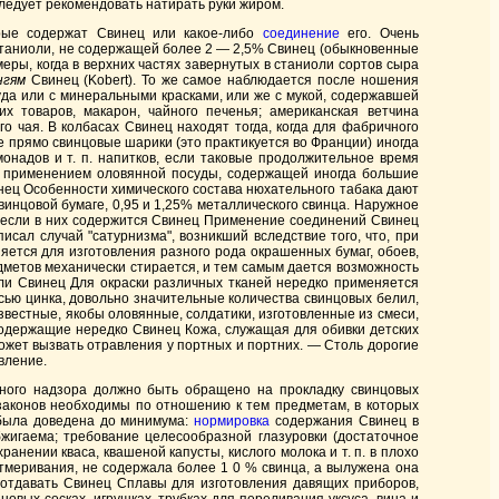
следует рекомендовать натирать руки жиром.
рые содержат Свинец или какое-либо
соединение
его. Очень
 станиоли, не содержащей более 2 — 2,5% Свинец (обыкновенные
еры, когда в верхних частях завернутых в станиоли сортов сыра
нгям
Свинец (Kobert). То же самое наблюдается после ношения
уда или с минеральными красками, или же с мукой, содержавшей
х товаров, макарон, чайного печенья; американская ветчина
 чая. В колбасах Свинец находят тогда, когда для фабричного
е прямо свинцовые шарики (это практикуется во Франции) иногда
надов и т. п. напитков, если таковые продолжительное время
ые применением оловянной посуды, содержащей иногда большие
инец Особенности химического состава нюхательного табака дают
свинцовой бумаге, 0,95 и 1,25% металлического свинца. Наружное
ц, если в них содержится Свинец Применение соединений Свинец
ал случай "сатурнизма", возникший вследствие того, что, при
ется для изготовления разного рода окрашенных бумаг, обоев,
редметов механически стирается, и тем самым дается возможность
ли Свинец Для окраски различных тканей нередко применяется
исью цинка, довольно значительные количества свинцовых белил,
вестные, якобы оловянные, солдатики, изготовленные из смеси,
одержащие нередко Свинец Кожа, служащая для обивки детских
жет вызвать отравления у портных и портних. — Столь дорогие
вление.
рного надзора должно быть обращено на прокладку свинцовых
законов необходимы по отношению к тем предметам, в которых
 была доведена до минимума:
нормировка
содержания Свинец в
жигаема; требование целесообразной глазуровки (достаточное
нении кваса, квашеной капусты, кислого молока и т. п. в плохо
 отмеривания, не содержала более 1 0 % свинца, а вылужена она
 отдавать Свинец Сплавы для изготовления давящих приборов,