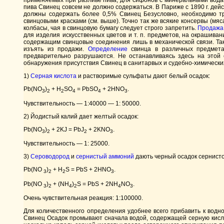
применяемых при разливе пива, для сифонов с минеральными водами 
пива Свинец совсем не должно содержаться. В Париже с 1890 г. де
должны содержать более 0,5% Свинец Безусловно, необходимо тре
свинцовыми красками (см. выше). Точно так же всякие консервы (мяс
колбасы, чая в свинцовую бумагу следует строго запретить.
Продажа
для изделия искусственных цветов и т. п. предметов, на окрашив
содержащим свинцовые соединения лишь в механической связи. Так
изъять из продажи.
Определение
свинца в различных предметах
предварительно разрушаются. Не останавливаясь здесь на этой ст
обнаружения присутствия Свинец в санитарвых и судебно-химических
1)
Серная кислота
и растворимые сульфаты дают белый осадок:
Pb(NO
)
+ H
SO
= PbSO
+ 2HNO
.
3
2
2
4
4
3
Чувствительность — 1:40000 — 1: 50000.
2) Йодистый калий дает желтый осадок:
Pb(NO
)
+ 2KJ = PbJ
+ 2KNO
.
3
2
2
3
Чувствительность — 1: 25000.
3)
Сероводород
и
сернистый аммоний
дають черный осадок сернист
Pb(NО
)
+ H
S = PbS + 2HNO
.
3
2
2
3
Рb(NO
)
+ (NH
)
S = PbS + 2NH
NO
.
3
2
4
2
4
3
Очень чувствительная реакция: 1:100000.
Для количественного определения удобнее всего прибавить к водн
Свинец Осадок промывают сначала водой, содержащей серную кисло