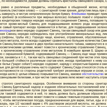
, по необходимости, руками должны сгребать кристаллы свинцового сахара, 
а равно и различные предметы, необходимые в обыденной жизни, кото
аниоль (листовое олово) — с санитарной точки зрения, допустим лишь при
 завернуть в чистую непроклеенную белую бумагу.
Флейшман
приводит прим
х гребней
(в особенности при жирных волосах)
подавало повод к отравле
да кондитерских товарах нередко находятся соединения Свинец, попавшие т
ется хромо-кислый Свинец для подкрашивания всякого рода кондитерски
е самый препарат иногда применяется в Китае, для подкрашивания зеленого
иноград
ное вино нередко содержит Свинец, так как свинцовый сахар или даж
ния Свинец нередко наблюдались при употреблении минеральных вод, лимо
 (сифоны, трубы etc.). Гораздо чаще, конечно, отравления, обусловленн
нского металла, почти всегда содержит сравнительно большие количества Св
тся Свинец Кислинг нашел в двух пробах нюхательного табака, завернутого в 
е с косметическими целями, может повести к хроническому отравлению Свине
к хроническому отравлению этим металлом. В новейшее время Б. Шарко опис
дело с окрашенной бумагой, содержавшей Свинец — Свинец еще чаще применя
ои, занавесы и т. п., так как часть свинцовых соединений при чистке этих п
 большей стойкости различным сортам клея, иногда прибавляют к нему со
елье ("paper collars") нередко содержит, наряду с хлористым барием и ок
ые для детей игрушки очень часто содержат Свинец Сюда относятся столь из
сторожности со стороны родителей требуют резиновые игрушки и соски, с
ногда шелк (с целью обмана) покрывается Свинец, каковое
обстоятельство
мо
свинцовыми белилами, и при чистке таких кружев легко может наступить отра
я строгого санитарного надзора. Особенное внимание со стороны санита
я Свинец Бдительный надзор и изданиe обязательных постановлений или 
авления Свинец этим путем (при хранении, приготовлении, отмеривании)
сли таковой содержится в ней, то эмаль должна быть должным образом об
юдение его очень легко может повести к самым тяжелым отравлениям, при хра
ет, чтобы металлическая посуда, предназначенная для варки, питья, еды и
зурь, при 1/2 часовой варке с 4% раствором уксусной кислоты, не должна