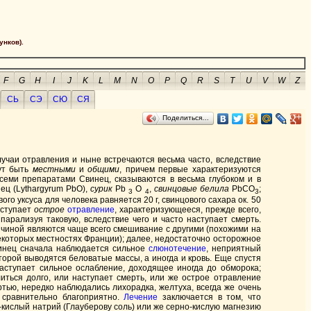
унков).
F
G
H
I
J
K
L
M
N
O
P
Q
R
S
T
U
V
W
Z
СЬ
СЭ
СЮ
СЯ
Поделиться…
чаи отравления и ныне встречаются весьма часто, вследствие
ут быть
местными
и
общими
, причем первые характеризуются
семи препаратами Свинец, сказываются в весьма глубоком и в
ец (Lythargyrum PbO),
сурик
Рb
О
,
свинцовые белила
PbCO
;
3
4
3
го уксуса для человека равняется 20 г, свинцового сахара ок. 50
аступает
острое
отравление
, характеризующееся, прежде всего,
арализуя таковую, вследствие чего и часто наступает смерть.
ричиной являются чаще всего смешивание с другими (похожими на
екоторых местностях Франции); далее, недостаточно осторожное
винец сначала наблюдается сильное
слюнотечение
, неприятный
оторой выводятся беловатые массы, а иногда и кровь. Еще спустя
аступает сильное ослабление, доходящее иногда до обморока;
литься долго, или наступает смерть, или же острое отравление
ртью, нередко наблюдались лихорадка, желтуха, всегда же очень
 сравнительно благоприятно.
Лечение
заключается в том, что
кислый натрий (Глауберову соль) или же серно-кислую магнезию