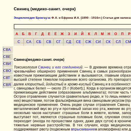
Свинец (медико-санит. очерк)
Энциклопедия Брокгауза
Ф.А. и Ефрона И.А. (1890 - 1916гг.) Статьи для напи
А
Б
В
Г
Д
Е
Ё
Ж
З
И
Й
К
Л
М
Н
О
П
Р
С
СА
СБ
СВ
СГ
СД
СЕ
СЖ
СИ
СК
СЛ
СМ
СВА
СВЕ
Свинец
(медико-санит. очерк)
СВИ
Токсикология
Свинец и его соединени
й.
— В древние времена отра
СВО
чрезвычайно обширного применения Свинец в самых разнообразн
известным прижигающим действием и вызываются, главным обра
СВТ
высшей степени тяжелом поражении всего организма. Из препарат
далее
хлористый
,
йодистый
и
хромо-кислый
Свинец и в особенност
СВЯ
г, свинцовых 6елил — около 25 г (Kobert).]. Когда в организм ввод
прижигающим действием (образование альбумината); потом часть С
Острое отравление случается сравнительно редко, и то лишь немно
них) веществами, потом фальсификация вина свинцовым уксусом (пр
медицинское применение. Очень редки случаи отравления Свинец
металлический вкус во рту и противный запах изо рта, жжение во рт
несколько часов наступают страшные боли в животе, колики, запо
выступает пот, являются страшные головные боли, слуховая способ
переходит (иногда по прошествии одних, даже двух суток) в хронич
тяжелые нервные расстройства. В тех случаях, когда медицинск
поддерживают рвоту (подкожным
впрыскивание
м апоморфина) или д