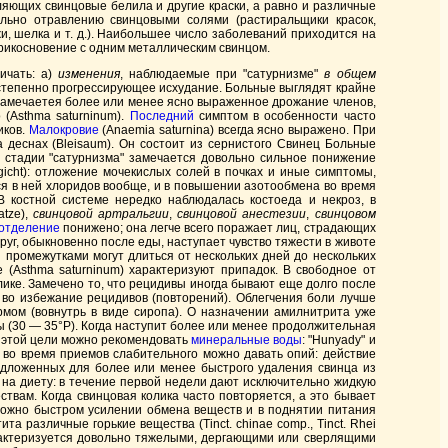
ляющих свинцовые белила и другие краски, а равно и различные
ельно отравлению свинцовыми солями (растиральщики красок,
и, шелка и т. д.). Наибольшее число заболеваний приходится на
рикосновение с одним металлическим свинцом.
ичать: а)
изменения
, наблюдаемые при "сатурнизме"
в общем
степенно прогрессирующее исхудание. Больные выглядят крайне
 замечаетея более или менее ясно выраженное дрожание членов,
 (Asthma saturninum).
Последний
симптом в особенности часто
иков.
Малокровие
(Anaemia saturnina) всегда ясно выражено. При
 деснах (Bleisaum). Он состоит из сернистого Свинец Больные
й стадии "сатурнизма" замечается довольно сильное понижение
icht): отложение мочекислых солей в почках и иные симптомы,
ихся в ней хлоридов вообще, и в повышении азотообмена во время
 костной системе нередко наблюдалась костоеда и некроз, в
atze),
свинцовой артральгии
,
свинцовой анестезии
,
свинцовом
отделение
понижено; она легче всего поражает лиц, страдающих
уг, обыкновенно после еды, наступает чувство тяжести в животе
ромежутками могут длиться от нескольких дней до нескольких
(Asthma saturninum) характеризуют припадок. В свободное от
лике. Замечено то, что рецидивы иногда бывают еще долго после
 во избежание рецидивов (повторений). Облегчения боли лучше
мом (вовнутрь в виде сиропа). О назначении амилнитрита уже
 (30 — 35°P). Когда наступит более или менее продолжительная
я этой цели можно рекомендовать
минеральные воды
: "Hunyady" и
и во время приемов слабительного можно давать опий: действие
предложенных для более или менее быстрого удаления свинца из
на диету: в течение первой недели дают исключительно жидкую
твам. Когда свинцовая колика часто повторяется, а это бывает
зможно быстром усилении обмена веществ и в поднятии питания
 различные горькие вещества (Tinct. сhinае соmр., Tinct. Rhеi
арактеризуется довольно тяжелыми, дергающими или сверлящими