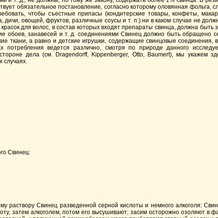
и т. д., не должны, по тому же закону, содержать более 1% свинца. В резин
йствует обязательное постановление, согласно которому оловянная фольга, 
бовать, чтобы съестные припасы (кондитерские товары, конфеты, макарон
а, дичи, овощей, фруктов, различные соусы и т. п.) ни в каком случае не до
красок для волос, в состав которых входят препараты свинца, должна быть
ание обоев, занавесей и т. д. соединениями Свинец должно быть обращено 
ие ткани, а равно и детские игрушки, содержащие свинцовые соединения, 
 потребления ведется различно, смотря по природе данного исследуем
ороне дела (см. Dragendorff, Kippenberger, Otto, Baumert), мы укажем 
 случаях.
ого
Свинец:
ому раствору Свинец разведенной серной кислоты и немного алкоголя: Свин
ту, затем алкоголем, потом его высушивают; засим осторожно озоляют в 