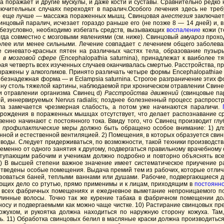
на поражает и другие мускулы, и даже кости и суставы. Сравнительно редко
ючительных случаях переходят в паралич.Особого лечения здесь не треб
что еще лучше — массажа пораженных мышц. Свинцовая
анестезия
заключает
нцовый паралич, исчезает гораздо раньше его (не позже 8 — 14 дней) и, в
 безусловно, необходимо избегать средств, вызывающих
воспаление
кожи (т
огда совместно с мозговыми явлениями (см. ниже). Свинцовый
амуароз
проход
более или менее сильными. Лечение совпадает с лечением общего заболеван
е синевато-красных пятен на различных частях тела, образование пузырь
"
в мозговой сфере
(Encephalopathia saturnina), принадлежат к ваиболее
рая четверть всех изученных случаев оканчивалась смертью. Расстройства,
ражены у алкоголиков. Принято различать четыре формы Encephalopathiae sa
 безнадежная форма — и Eclampsia saturnina. Строгое разграничение этих ф
ну столь тяжелой картины, наблюдаемой при хроническом отравлении Свинец
ри отравлении организма Свинец d)
Расстройства движений
(свинцовые па
, иннервируемых Nervus radialis; позднее болезненный процесс распростр
ала замечается чрезмерная слабость, а потом уже начинаются параличи.
рождения в пораженных мышцах отсутствует, что делает распознавание с
енно начинают с постоянного тока. Ввиду того, что Свинец производит глуб
а
профилактические
меры должно быть обращено особое внимание: 1) для
нной и естественной вентиляцией. 2) Помещения, в которых образуется св
оды. Следует придерживаться, по возможности, такой техники производств
ременно от одного занятия к другому, подвергаться правильному врачебном
ступающим рабочим и ученикам должно подробно и повторно объяснять все 
В высшей степени важное значение имеет систематическое приучение раб
 отведены особые помещения. Выдача премий тем из рабочих, которые отлич
льзоваться баней, теплыми ваннами или душами. Рабочие, подвергающиеся 
еющих дело со ртутью, прямо применимы и к лицам, приходящим в
постоянн
 всех фабричных помещениях и ежедневное выметание непроницаемого пол
длинные волосы. Точно так же курение табака в фабричном помещении до
 носу и подвергаемыми как можно чаще чистке. 10) Растирание свинцовых пр
жухом, и рукоятка должна находиться по наружную сторону кожуха. Там
ль. 11) Обработка свинцовых белил в масляные краски должна производить