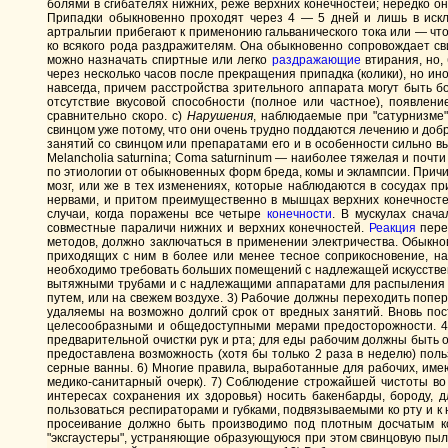
болями в сгибателях нижних, реже верхних конечностей; нередко о
Припадки обыкновенно проходят через 4 — 5 дней и лишь в искл
артральгии прибегают к применонию гальванического тока или — 
ко всякого рода раздражителям. Она обыкновенно сопровождает сви
можно назначать спиртные или легко
раздражающие
втирания, но,
через несколько часов после прекращения припадка (колики), но ин
навсегда, причем расстройства зрительного аппарата могут быть 
отсутствие вкусовой способности (полное или частное), появлени
сравнительно скоро. с)
Нарушения
, наблюдаемые при "сатурнизме
свинцом уже потому, что они очень трудно поддаются лечению и доб
занятий со свинцом или препаратами его и в особенности сильно вы
Melancholia saturnina; Coma saturninum — наиболее тяжелая и почти
по этиологии от обыкновенных форм бреда, комы и эклампсии. Причи
мозг, или же в тех изменениях, которые наблюдаются в сосудах п
нервами, и притом преимущественно в мышцах верхних конечностей
случаи, когда поражены все четыре
конечности
. В мускулах снач
совместные параличи нижних и верхних конечностей.
Реакция
пере
методов, должно заключаться в применении электричества. Обыкнов
приходящих с ним в более или менее тесное соприкосновение, н
необходимо требовать больших помещений с надлежащей искусстве
вытяжными трубами и с надлежащими аппаратами для распыления в
путем, или на свежем воздухе. 3) Рабочие должны переходить попе
удаляемы на возможно долгий срок от вредных занятий. Вновь по
целесообразными и общедоступными мерами предосторожности. 4) 
предварительной очистки рук и рта; для еды рабочим должны быть
предоставлена возможность (хотя бы только 2 раза в неделю) по
серные ванны. 6) Многие правила, выработанные для рабочих, им
медико-санитарный очерк). 7) Соблюдение строжайшей чистоты во
интересах сохранения их здоровья) носить бакенбарды, бороду, 
пользоваться респираторами и губками, подвязываемыми ко рту и к
просеивание должно быть производимо под плотным досчатым ко
"эксгаустеры", устраняющие образующуюся при этом свинцовую пы