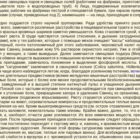
нию свинцовых паров и свинцовых солей (работники на фабриках, приготов
дыватели газо- и водопроводных труб). 4) Лица, подверженные исключит
ики, рабочие на фабриках пестрой и глянцевитой бумаги, при окраске пряж
рами (случаи, приведенные под 2), наименьшее — на лица, приходящие в соп
дно поддаются строго научной группировке. Ради удобства принято разл
 всего, замечаются различные расстройства в пищеварительном тракте и по
сло красных кровяных шариков заметно уменьшается. Кожа становится сухой,
ает рвота. В груди чувствуется сильное стеснение, и дыхание затруднено
ами), или у тех рабочих, которые с помощью мехов очищают "кассы" наборщ
терный, почти патогномичный для этого заболевания, черноватый налет на
твие Свинец (намазывая кожу 5% раствором сернистого натрия). Уже в это
л у женщин, а также выкидыши. Далее замечается свинцовая подагра (Bleig
йства в обмене веществ выражаются в повышении количества мочи и содержащ
за припадками, замечалось понижение в выделении фосфорной кислоты. В
ри "сатурнизме" заключаются в
свинцовой колике
(Colica saturnina, Hüttenk
а
чаще всего наблюдается летом, когда, благодаря усиленному потению,
моче
нее длительных предвестников (всякие желудочно-кишечные расстройства) вдр
мые боли, которые с более или менее продолжительными безболезненными п
, замедленный и в высшей степени натянутый пульс и учащенное дыхание 
 Плохой сон с частыми испугами почти всегда наблюдается при свинцовой ко
ся к утолению боли, прекращению запора и удалению Свинец из организма,
е морфием (подкожное впрыскивание). Рвоту стараются успокоить хлорофор
парки на живот, согревательные компрессы и продолжительные теплые ванны
бления на низ. Кроме вышеприведенных средств (см. острое отравление) дл
егать каломеля; нежелательны также клизмы. Крайне важно, далее, то, что 
ся, а, наоборот, отчасти даже усиливается. Из всех химических веществ, 
ерия. После прекращения припадков особенное внимание следует обращать 
том постепенно переходят к тертому мясу и, наконец, к крахмалистым вещес
— свинцового худосочия. Лечение этой формы сатурнизма заключается в во
полнения их, массаж; теплые или паровые ванны). Для возбуждения аппетита
ной слабости в мускулах и с чрезмерной усталости их; обыкновенно она х