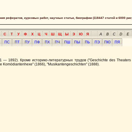
сания рефератов, курсовых работ, научные статьи, биографии (118447 статей и 6000 рис
С
Т
У
Ф
Х
Ц
Ч
Ш
Щ
Ы
Э
Ю
Я
A
B
C
D
E
ПС
ПТ
ПУ
ПФ
ПХ
ПЧ
ПШ
ПЫ
ПЬ
ПЭ
ПЮ
ПЯ
 1892). Кроме историко-литературных трудов ("Geschichte des Theaters zu 
ie Komödiantenhexe" (1866), "Musikantengeschichten" (1888).