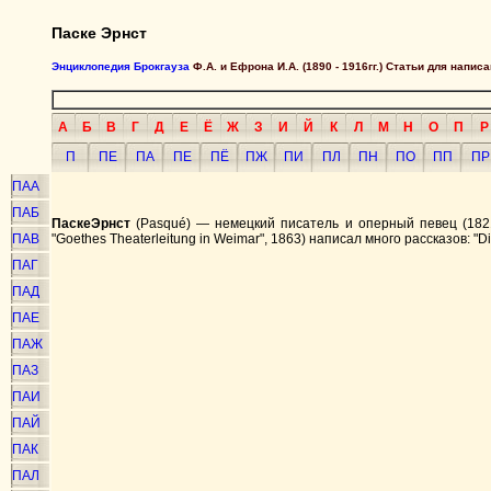
Паске Эрнст
Энциклопедия Брокгауза
Ф.А. и Ефрона И.А. (1890 - 1916гг.) Статьи для напи
А
Б
В
Г
Д
Е
Ё
Ж
З
И
Й
К
Л
М
Н
О
П
Р
П
ПЕ
ПА
ПЕ
ПЁ
ПЖ
ПИ
ПЛ
ПН
ПО
ПП
ПР
ПАА
ПАБ
Паске
Эрнст
(Pasqué) — немецкий писатель и оперный певец (1821 —
ПАВ
"Goethes Theaterleitung in Weimar", 1863) написал много рассказов: "D
ПАГ
ПАД
ПАЕ
ПАЖ
ПАЗ
ПАИ
ПАЙ
ПАК
ПАЛ