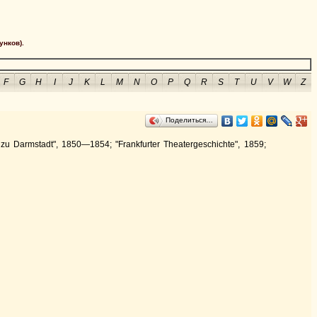
унков).
F
G
H
I
J
K
L
M
N
O
P
Q
R
S
T
U
V
W
Z
Поделиться…
Darmstadt", 1850—1854; "Frankfurter Theatergeschichte", 1859;