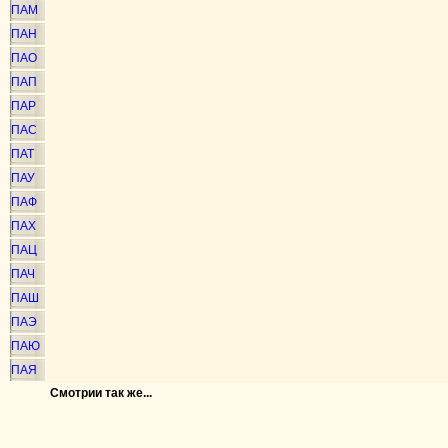
ПАМ
ПАН
ПАО
ПАП
ПАР
ПАС
ПАТ
ПАУ
ПАФ
ПАХ
ПАЦ
ПАЧ
ПАШ
ПАЭ
ПАЮ
ПАЯ
Смотрии так же...