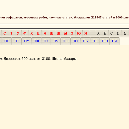
сания рефератов, курсовых работ, научные статьи, биографии (118447 статей и 6000 рис
С
Т
У
Ф
Х
Ц
Ч
Ш
Щ
Ы
Э
Ю
Я
A
B
C
D
E
ПС
ПТ
ПУ
ПФ
ПХ
ПЧ
ПШ
ПЫ
ПЬ
ПЭ
ПЮ
ПЯ
ум. Дворов ок. 600, жит. ок. 3100. Школа, базары.