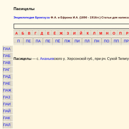
Пасицелы
Энциклопедия Брокгауза
Ф.А. и Ефрона И.А. (1890 - 1916гг.) Статьи для напи
А
Б
В
Г
Д
Е
Ё
Ж
З
И
Й
К
Л
М
Н
О
П
Р
П
ПЕ
ПА
ПЕ
ПЁ
ПЖ
ПИ
ПЛ
ПН
ПО
ПП
ПР
ПАА
ПАБ
Пасицелы
— с.
Ананьев
ского у.. Херсонской губ., при рч. Сухой Тилиг
ПАВ
ПАГ
ПАД
ПАЕ
ПАЖ
ПАЗ
ПАИ
ПАЙ
ПАК
ПАЛ