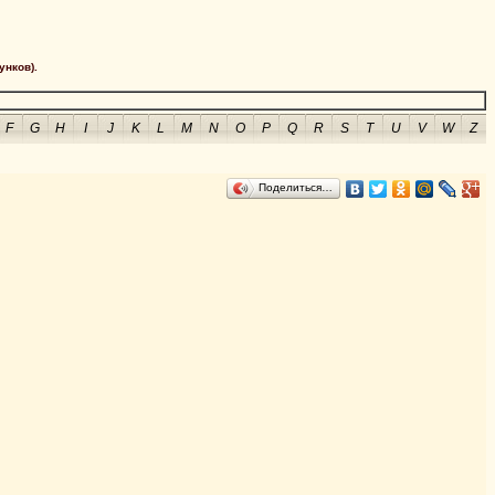
унков).
F
G
H
I
J
K
L
M
N
O
P
Q
R
S
T
U
V
W
Z
Поделиться…