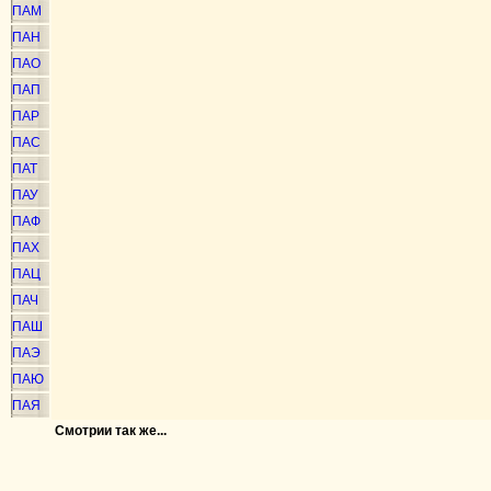
ПАМ
ПАН
ПАО
ПАП
ПАР
ПАС
ПАТ
ПАУ
ПАФ
ПАХ
ПАЦ
ПАЧ
ПАШ
ПАЭ
ПАЮ
ПАЯ
Смотрии так же...