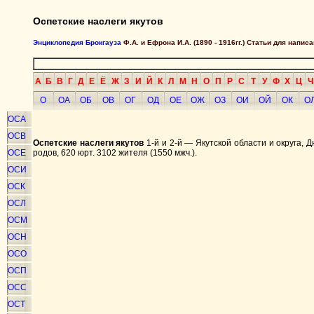
Оспетские наслеги якутов
Энциклопедия Брокгауза
Ф.А. и Ефрона И.А. (1890 - 1916гг.) Статьи для напи
А
Б
В
Г
Д
Е
Ё
Ж
З
И
Й
К
Л
М
Н
О
П
Р
С
Т
У
Ф
Х
Ц
Ч
О
ОА
ОБ
ОВ
ОГ
ОД
ОЕ
ОЖ
ОЗ
ОИ
ОЙ
ОК
О
ОСА
ОСВ
Оспетские наслеги якутов
1-й и 2-й — Якутской области и округа, 
ОСЕ
родов, 620 юрт. 3102 жителя (1550 мжч.).
ОСИ
ОСК
ОСЛ
ОСМ
ОСН
ОСО
ОСП
ОСС
ОСТ