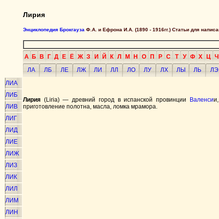
Лирия
Энциклопедия Брокгауза
Ф.А. и Ефрона И.А. (1890 - 1916гг.) Статьи для напи
А
Б
В
Г
Д
Е
Ё
Ж
З
И
Й
К
Л
М
Н
О
П
Р
С
Т
У
Ф
Х
Ц
Ч
ЛА
ЛБ
ЛЕ
ЛЖ
ЛИ
ЛЛ
ЛО
ЛУ
ЛХ
ЛЫ
ЛЬ
ЛЭ
ЛИА
ЛИБ
Лирия
(Liria) — древний город в испанской провинции
Валенси
и
ЛИВ
приготовление полотна, масла, ломка мрамора.
ЛИГ
ЛИД
ЛИЕ
ЛИЖ
ЛИЗ
ЛИК
ЛИЛ
ЛИМ
ЛИН