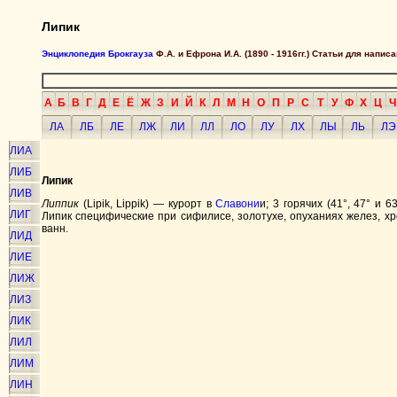
Липик
Энциклопедия Брокгауза
Ф.А. и Ефрона И.А. (1890 - 1916гг.) Статьи для напи
А
Б
В
Г
Д
Е
Ё
Ж
З
И
Й
К
Л
М
Н
О
П
Р
С
Т
У
Ф
Х
Ц
Ч
ЛА
ЛБ
ЛЕ
ЛЖ
ЛИ
ЛЛ
ЛО
ЛУ
ЛХ
ЛЫ
ЛЬ
ЛЭ
ЛИА
ЛИБ
Липик
ЛИВ
Липпик
(Lipik, Lippik) — курорт в
Славони
и; 3 горячих (41°, 47° и
ЛИГ
Липик специфические при сифилисе, золотухе, опуханиях желез, хро
ванн.
ЛИД
ЛИЕ
ЛИЖ
ЛИЗ
ЛИК
ЛИЛ
ЛИМ
ЛИН