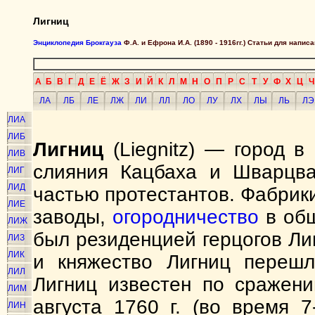
Лигниц
Энциклопедия Брокгауза
Ф.А. и Ефрона И.А. (1890 - 1916гг.) Статьи для напи
А
Б
В
Г
Д
Е
Ё
Ж
З
И
Й
К
Л
М
Н
О
П
Р
С
Т
У
Ф
Х
Ц
Ч
ЛА
ЛБ
ЛЕ
ЛЖ
ЛИ
ЛЛ
ЛО
ЛУ
ЛХ
ЛЫ
ЛЬ
ЛЭ
ЛИА
ЛИБ
Лигниц
(Liegnitz) — город в
ЛИВ
слияния Кацбаха и Шварцва
ЛИГ
ЛИД
частью протестантов. Фабрик
ЛИЕ
заводы,
огородничество
в обш
ЛИЖ
был резиденцией герцогов Ли
ЛИЗ
ЛИК
и княжество Лигниц перешл
ЛИЛ
Лигниц известен по сражени
ЛИМ
августа 1760 г. (во время 
ЛИН