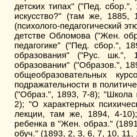
детских типах" ("Пед. сбор.",
искусство?" (там же, 1885, 
(психолого-педагогический этю
детстве Обломова ("Жен. обр
педагогике" ("Пед. сбор.", 
образования" ("Рус. шк.",
образовании" ("Образов.", 18
общеобразовательных курс
подражательности в политиче
("Образ.", 1893, 7-8); "Школа
2); "О характерных психиче
лекции, там же, 1894, 4-10
ребенка в "Жен. образ." (1891,
обуч." (1893, 2, 3, 6, 7, 10, 11,