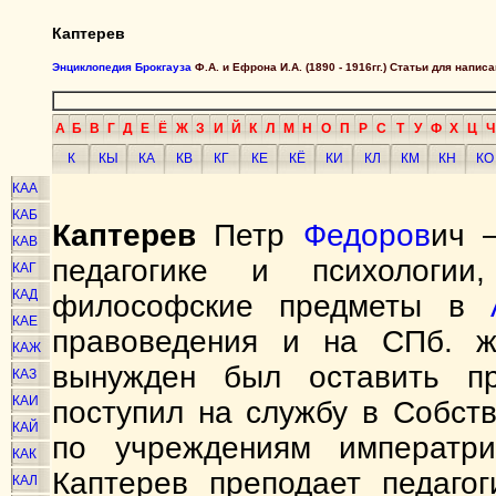
Каптерев
Энциклопедия Брокгауза
Ф.А. и Ефрона И.А. (1890 - 1916гг.) Статьи для напи
А
Б
В
Г
Д
Е
Ё
Ж
З
И
Й
К
Л
М
Н
О
П
Р
С
Т
У
Ф
Х
Ц
Ч
К
КЫ
КА
КВ
КГ
КЕ
КЁ
КИ
КЛ
КМ
КН
КО
КАА
КАБ
Каптерев
Петр
Федоров
ич 
КАВ
педагогике и психологии
КАГ
КАД
философские предметы в
КАЕ
правоведения и на СПб. же
КАЖ
вынужден был оставить п
КАЗ
КАИ
поступил на службу в Собст
КАЙ
по учреждениям императр
КАК
Каптерев преподает педагог
КАЛ