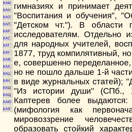
КАМ
гимназиях и принимает деят
КАН
"Воспитания и обучения", "О
КАО
"Детском чт."). В области 
КАП
КАР
исследователям. Отдельно и
КАС
для народных учителей, вос
КАТ
1877, труд компилятивный, но
КАУ
КАФ
е, совершенно переделанное, 
КАХ
но не пошло дальше 1-й част
КАЦ
в виде журнальных статей); "
КАЧ
КАШ
"Из истории души" (СПб., 
КАЩ
Каптерев более выдаются:
КАЮ
(мифология как первонач
КАЯ
мировоззрение человечест
образовать стойкий характе