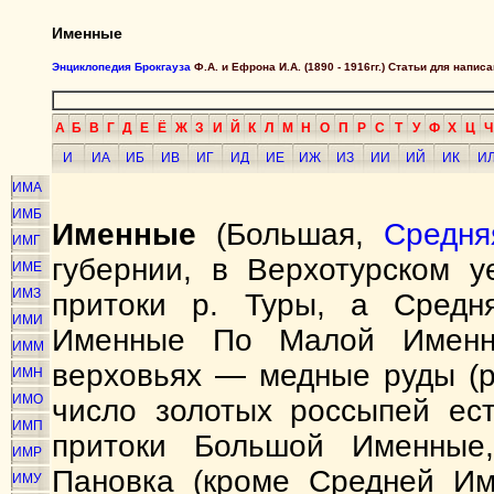
Именные
Энциклопедия Брокгауза
Ф.А. и Ефрона И.А. (1890 - 1916гг.) Статьи для напи
А
Б
В
Г
Д
Е
Ё
Ж
З
И
Й
К
Л
М
Н
О
П
Р
С
Т
У
Ф
Х
Ц
Ч
И
ИА
ИБ
ИВ
ИГ
ИД
ИЕ
ИЖ
ИЗ
ИИ
ИЙ
ИК
И
ИМА
ИМБ
Именные
(Большая,
Средня
ИМГ
губернии, в Верхотурском 
ИМЕ
ИМЗ
притоки р. Туры, а Сред
ИМИ
Именные По Малой Именн
ИММ
верховьях — медные руды (
ИМН
ИМО
число золотых россыпей ес
ИМП
притоки Большой Именные
ИМР
Пановка (кроме Средней Им
ИМУ