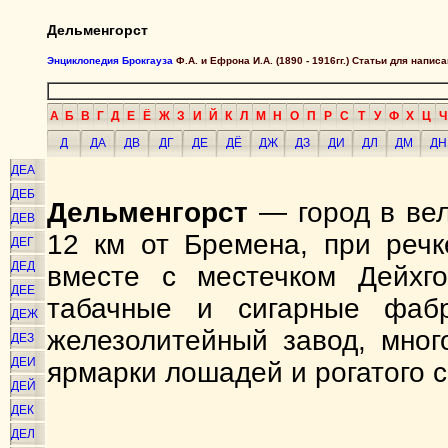
Дельменгорст
Энциклопедия Брокгауза
Ф.А. и Ефрона И.А. (1890 - 1916гг.) Статьи для напи
А
Б
В
Г
Д
Е
Ё
Ж
З
И
Й
К
Л
М
Н
О
П
Р
С
Т
У
Ф
Х
Ц
Ч
Д
ДА
ДВ
ДГ
ДЕ
ДЁ
ДЖ
ДЗ
ДИ
ДЛ
ДМ
ДН
ДЕА
ДЕБ
Дельменгорст
— город в вел
ДЕВ
12 км от Бремена, при речк
ДЕГ
ДЕД
вместе с местечком Дейхг
ДЕЕ
табачные и сигарные фабр
ДЕЖ
железолитейный завод, мног
ДЕЗ
ДЕИ
ярмарки лошадей и рогатого с
ДЕЙ
ДЕК
ДЕЛ