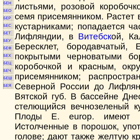
БЕН
листьями, розовой коробоч
БЕО
семя присемянником. Растет 
БЕР
кустарниками; попадается ч
БЕС
БЕТ
Лифляндии, в
Витебск
ой, Ка
БЕУ
Бересклет, бородавчатый, 
БЕФ
покрытыми черноватыми бор
БЕХ
БЕЦ
коробочкой и красным, окр
БЕЧ
присемянником; распростр
БЕШ
Северной России до Лифля
БЕЯ
Вятской губ. В бассейне Дн
стелющийся вечнозеленый ку
Плоды Е. europ. имеют с
Истолченные в порошок, упо
голове; дают также желтую к