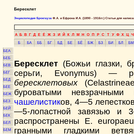
Бересклет
Энциклопедия Брокгауза
Ф.А. и Ефрона И.А. (1890 - 1916гг.) Статьи для напи
А
Б
В
Г
Д
Е
Ё
Ж
З
И
Й
К
Л
М
Н
О
П
Р
С
Т
У
Ф
Х
Ц
Ч
Б
БА
ББ
БГ
БД
БЕ
БЁ
БЖ
БЗ
БИ
БЛ
БМ
БЕА
БЕБ
Бересклет
(Божьи глазки, бр
БЕВ
серьги, Evonymus) — р
БЕГ
БЕД
бересклетовых
(Celastrinea
БЕЕ
буроватыми невзрачными
БЕЖ
чашелистик
ов, 4—5 лепестков
БЕЗ
БЕЙ
—5-лопастной завязью и 3
БЕК
распространены E. europaeu
БЕЛ
гранными гладкими ветвям
БЕМ