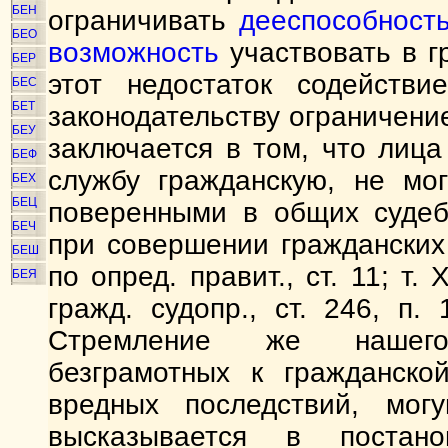
БЕН
ограничивать
дееспособност
БЕО
возможность
участвовать в г
БЕР
этот недостаток содейств
БЕС
БЕТ
законодательству ограничени
БЕУ
заключается в том, что лиц
БЕФ
службу гражданскую, не мо
БЕХ
БЕЦ
поверенными в общих судеб
БЕЧ
при совершении гражданских ак
БЕШ
по опред. правит., ст. 11; т. 
БЕЯ
гражд. судопр., ст. 246, п. 
Стремление же нашего 
безграмотных к гражданско
вредных последствий, мог
высказывается в постано