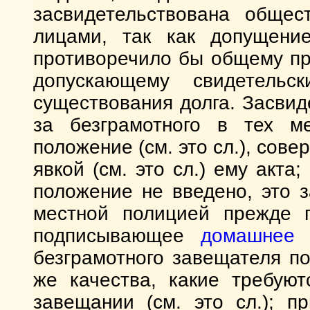
засвидетельствована общес
лицами, так как допущение
противоречило бы общему пр
допускающему свидетельс
существования долга. Засвид
за безграмотного в тех ме
положение (см. это сл.), сов
явкой (см. это сл.) ему акта
положение не введено, это 
местной полицией прежде п
подписывающее
домашнее 
безграмотного завещателя по
же качества, какие требую
завещании (см. это сл.); 