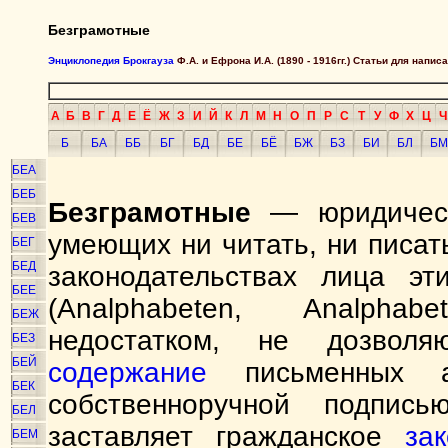
Безграмотные
Энциклопедия Брокгауза
Ф.А. и Ефрона И.А. (1890 - 1916гг.) Статьи для напи
А
Б
В
Г
Д
Е
Ё
Ж
З
И
Й
К
Л
М
Н
О
П
Р
С
Т
У
Ф
Х
Ц
Ч
Б
БА
ББ
БГ
БД
БЕ
БЁ
БЖ
БЗ
БИ
БЛ
БМ
БЕА
БЕБ
Безграмотные
— юридическ
БЕВ
умеющих ни читать, ни писат
БЕГ
БЕД
законодательствах лица э
БЕЕ
(Analphabeten, Analphab
БЕЖ
недостатком, не дозволя
БЕЗ
БЕЙ
содержание
письменных а
БЕК
собственноручной подпись
БЕЛ
заставляет гражданское
за
БЕМ