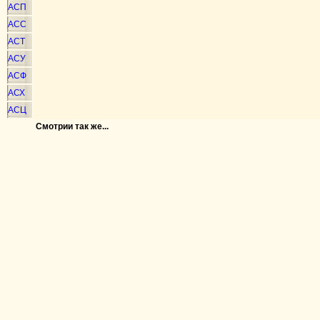
АСП
АСС
АСТ
АСУ
АСФ
АСХ
АСЦ
Смотрии так же...