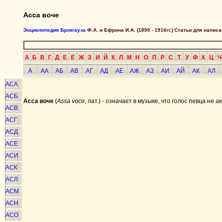
Асса воче
Энциклопедия Брокгауза
Ф.А. и Ефрона И.А. (1890 - 1916гг.) Статьи для напи
А
Б
В
Г
Д
Е
Ё
Ж
З
И
Й
К
Л
М
Н
О
П
Р
С
Т
У
Ф
Х
Ц
Ч
А
АА
АБ
АВ
АГ
АД
АЕ
АЖ
АЗ
АИ
АЙ
АК
АЛ
АСА
АСБ
Асса воче
(
Assa voce
, лат.) - означает в музыке, что голос певца не
АСВ
АСГ
АСД
АСЕ
АСИ
АСК
АСЛ
АСМ
АСН
АСО