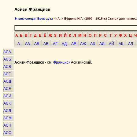
Асизи Франциск
Энциклопедия Брокгауза
Ф.А. и Ефрона И.А. (1890 - 1916гг.) Статьи для напи
А
Б
В
Г
Д
Е
Ё
Ж
З
И
Й
К
Л
М
Н
О
П
Р
С
Т
У
Ф
Х
Ц
Ч
А
АА
АБ
АВ
АГ
АД
АЕ
АЖ
АЗ
АИ
АЙ
АК
АЛ
АСА
АСБ
Асизи Франциск
- см.
Франциск
Асизийский.
АСВ
АСГ
АСД
АСЕ
АСИ
АСК
АСЛ
АСМ
АСН
АСО