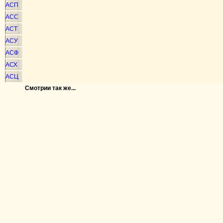
АСП
АСС
АСТ
АСУ
АСФ
АСХ
АСЦ
Смотрии так же...